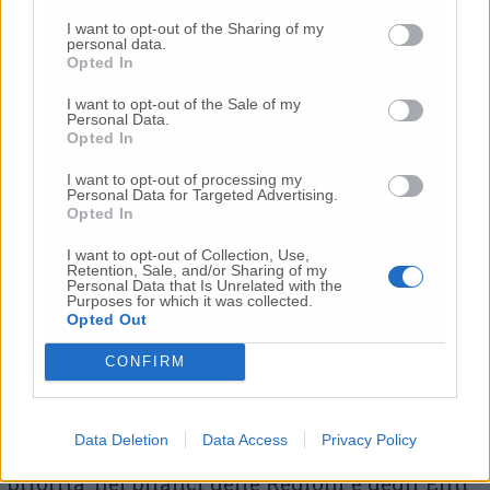
Anche per l’
ex sindaco e consigliere
I want to opt-out of the Sharing of my
personal data.
comunale di Osimo S
imone
P
ugnaloni
(Pd)
Opted In
nell’assemblea di ieri «ha vinto lo spirito
bipartisan della politica a servizio delle
I want to opt-out of the Sale of my
Personal Data.
nostre comunita’. Nel mio intervento ho
Opted In
ribadito come in queste occassione prima di
ogni altra questione si debbano chiarire e
I want to opt-out of processing my
Personal Data for Targeted Advertising.
dividere le competenze tra Stato, Regione e
Opted In
Comuni. I parlamentari si batteranno per un
emendamento in finanziaria per reperire le
I want to opt-out of Collection, Use,
Retention, Sale, and/or Sharing of my
risorse a ristoro dei danni subiti da privati e
Personal Data that Is Unrelated with the
Purposes for which it was collected.
attivita’ imprenditoriali. La Regione ed I
Opted Out
Comuni dovranno collaborare per reperire
risorse per riparare i danni cagionati al
CONFIRM
patrimonio pubblico ed a prevedere interventi
strutturali per prevenire eventuali nuove
calamita’ naturali. La pulizia dei fossi ed il
Data Deletion
Data Access
Privacy Policy
dissesto idrogeologico debbono essere una
priorita’ nei bilanci delle Regioni e degli Enti