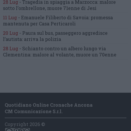
28 Lug
-
Tragedia in spiaggia a Marzocca:
malore
sotto l’ombrellone,
muore 71enne di Jesi
11 Lug
-
Emanuele Filiberto di Savoia:
promessa
mantenuta
per Casa Perticaroli
20 Lug
-
Paura sul bus, passeggero
aggredisce
l’autista: arriva la polizia
28 Lug
-
Schianto contro un albero
lungo via
Clementina:
malore al volante, muore un 70enne
Quotidiano Online Cronache Ancona
CM Comunicazione S.r.l.
Copyright 2026 ©