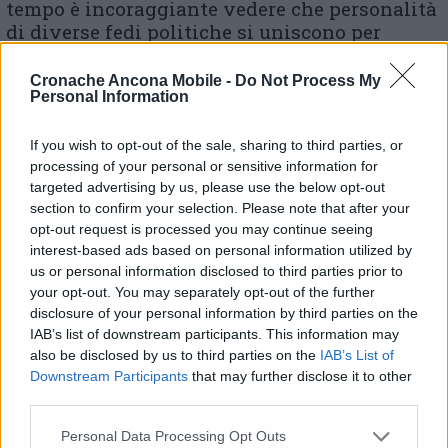
tempo è incoraggiante vedere che personalità
di diverse fedi politiche si uniscono per
aiutare le comunità colpite da eventi naturali
come l’alluvione. La solidarietà e la
Cronache Ancona Mobile -
Do Not Process My
Personal Information
responsabilità dimostrate sono fondamentali
per affrontare insieme le sfide e per trovare
soluzioni concrete che possano portare
If you wish to opt-out of the sale, sharing to third parties, or
sollievo a chi ha subito danni. Spero che
processing of your personal or sensitive information for
targeted advertising by us, please use the below opt-out
questa iniziativa – h concluso Bilò – porti a
section to confirm your selection. Please note that after your
risultati positivi e che le risorse necessarie
opt-out request is processed you may continue seeing
siano allocate per supportare efficacemente le
interest-based ads based on personal information utilized by
popolazioni coinvolte».
us or personal information disclosed to third parties prior to
your opt-out. You may separately opt-out of the further
disclosure of your personal information by third parties on the
IAB’s list of downstream participants. This information may
also be disclosed by us to third parties on the
IAB’s List of
Downstream Participants
that may further disclose it to other
third parties.
Personal Data Processing Opt Outs