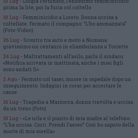
10 Lug
-
Luigia Fortunato,
l’ennesimo femminicidio:
prima la lite, poi la furia col coltello
10 Lug
-
Femminicidio a Loreto.
Donna uccisa a
coltellate.
Fermato il compagno: “L’ho ammazzata”
(Foto-Video)
26 Lug
-
Scontro tra auto e moto a Numana:
gravissimo un centauro
in eliambulanza a Torrette
24 Lug
-
Maltrattamenti all’asilo, parla il sindaco:
«Notifica arrivata in mattinata,
anche i miei figli
sono andati lì»
2 Ago
-
Fermato col taser,
muore in ospedale dopo un
inseguimento.
Indagini in corso per accertare le
cause
16 Lug
-
Tragedia a Marzocca,
donna travolta e uccisa
da un treno
(Foto)
10 Lug
-
«Le urla e il pianto di mia madre al telefono:
“L’ha uccisa. Corri. Prendi l’aereo”
Così ho saputo della
morte di mia sorella»