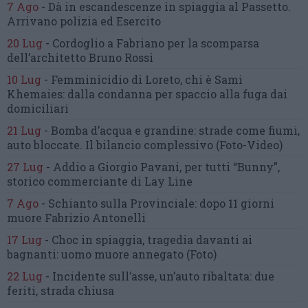
7 Ago
-
Dà in escandescenze in spiaggia al Passetto.
Arrivano polizia ed Esercito
20 Lug
-
Cordoglio a Fabriano per la scomparsa
dell’architetto Bruno Rossi
10 Lug
-
Femminicidio di Loreto, chi è Sami
Khemaies:
dalla condanna per spaccio
alla fuga dai
domiciliari
21 Lug
-
Bomba d’acqua e grandine:
strade come fiumi,
auto bloccate.
Il bilancio complessivo
(Foto-Video)
27 Lug
-
Addio a Giorgio Pavani,
per tutti “Bunny”,
storico commerciante di Lay Line
7 Ago
-
Schianto sulla Provinciale:
dopo 11 giorni
muore Fabrizio Antonelli
17 Lug
-
Choc in spiaggia,
tragedia davanti ai
bagnanti:
uomo muore annegato
(Foto)
22 Lug
-
Incidente sull’asse, un’auto ribaltata:
due
feriti, strada chiusa