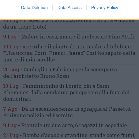
inseguimento.
Indagini in corso per accertare le
Data Deletion
Data Access
Privacy Policy
cause
16 Lug
-
Tragedia a Marzocca,
donna travolta e uccisa
da un treno
(Foto)
9 Lug
-
Malore in casa, muore
il professore Pino Attili
10 Lug
-
«Le urla e il pianto di mia madre al telefono:
“L’ha uccisa. Corri. Prendi l’aereo”
Così ho saputo della
morte di mia sorella»
20 Lug
-
Cordoglio a Fabriano per la scomparsa
dell’architetto Bruno Rossi
10 Lug
-
Femminicidio di Loreto, chi è Sami
Khemaies:
dalla condanna per spaccio
alla fuga dai
domiciliari
7 Ago
-
Dà in escandescenze in spiaggia al Passetto.
Arrivano polizia ed Esercito
9 Lug
-
Frontale tra due auto,
6 ragazzi in ospedale
21 Lug
-
Bomba d’acqua e grandine:
strade come fiumi,