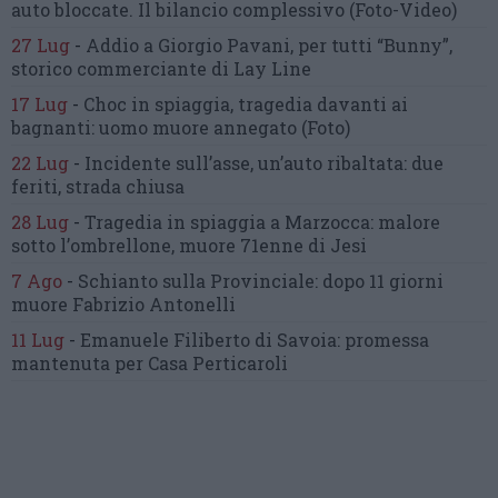
auto bloccate.
Il bilancio complessivo
(Foto-Video)
27 Lug
-
Addio a Giorgio Pavani,
per tutti “Bunny”,
storico commerciante di Lay Line
17 Lug
-
Choc in spiaggia,
tragedia davanti ai
bagnanti:
uomo muore annegato
(Foto)
22 Lug
-
Incidente sull’asse, un’auto ribaltata:
due
feriti, strada chiusa
28 Lug
-
Tragedia in spiaggia a Marzocca:
malore
sotto l’ombrellone,
muore 71enne di Jesi
7 Ago
-
Schianto sulla Provinciale:
dopo 11 giorni
muore Fabrizio Antonelli
11 Lug
-
Emanuele Filiberto di Savoia:
promessa
mantenuta
per Casa Perticaroli