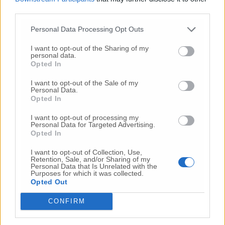
third parties.
Commenta l'articolo
Personal Data Processing Opt Outs
Gli articoli più letti
I want to opt-out of the Sharing of my
personal data.
Opted In
24 Lug
-
Bimbi costretti a colpirsi da soli
e lasciati al
buio:
orrore all’asilo, arrestate due educatrici
I want to opt-out of the Sale of my
Personal Data.
10 Lug
-
Luigia Fortunato,
l’ennesimo femminicidio:
Opted In
prima la lite, poi la furia col coltello
I want to opt-out of processing my
10 Lug
-
Femminicidio a Loreto.
Donna uccisa a
Personal Data for Targeted Advertising.
coltellate.
Fermato il compagno: “L’ho ammazzata”
Opted In
(Foto-Video)
I want to opt-out of Collection, Use,
26 Lug
-
Scontro tra auto e moto a Numana:
Retention, Sale, and/or Sharing of my
gravissimo un centauro
in eliambulanza a Torrette
Personal Data that Is Unrelated with the
Purposes for which it was collected.
Opted Out
24 Lug
-
Maltrattamenti all’asilo, parla il sindaco:
«Notifica arrivata in mattinata,
anche i miei figli
CONFIRM
sono andati lì»
2 Ago
-
Fermato col taser,
muore in ospedale dopo un