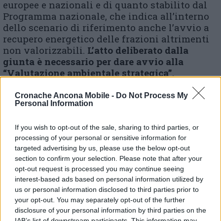
europee e nazionali e di quanto stabilito dal
Programma nazionale, che indica all’interno
dello scenario di riferimento anche l’avvio a
recupero energetico delle frazioni altrimenti
non valorizzabili.
L’atto deliberato dalla
giunta è necessario per dare avvio alla
“Valutazione ambientale strategica”
,
procedimento che prevede la pubblicazione
per 45 giorni perché chi ne ha interesse possa
Cronache Ancona Mobile -
Do Not Process My
Personal Information
proporre osservazioni e modifiche ai
documenti di Piano. La successiva
If you wish to opt-out of the sale, sharing to third parties, or
approvazione del Piano dei Rifiuti sarà di
processing of your personal or sensitive information for
competenza del consiglio regionale. Si
targeted advertising by us, please use the below opt-out
procederà nel percorso di confronto già
section to confirm your selection. Please note that after your
ampiamente avuto in fase preliminare anche
opt-out request is processed you may continue seeing
nella fase di Valutazione Ambientale
interest-based ads based on personal information utilized by
Strategica per raggiungere i migliori risultati
us or personal information disclosed to third parties prior to
possibili».
your opt-out. You may separately opt-out of the further
disclosure of your personal information by third parties on the
IAB’s list of downstream participants. This information may