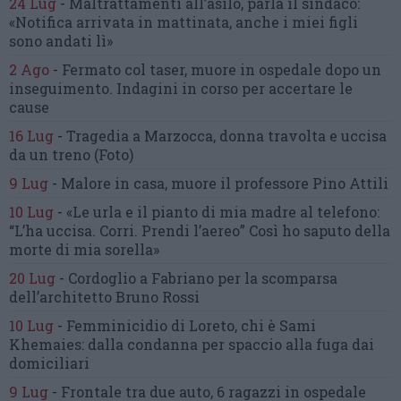
24 Lug
-
Maltrattamenti all’asilo, parla il sindaco:
«Notifica arrivata in mattinata,
anche i miei figli
sono andati lì»
2 Ago
-
Fermato col taser,
muore in ospedale dopo un
inseguimento.
Indagini in corso per accertare le
cause
16 Lug
-
Tragedia a Marzocca,
donna travolta e uccisa
da un treno
(Foto)
9 Lug
-
Malore in casa, muore
il professore Pino Attili
10 Lug
-
«Le urla e il pianto di mia madre al telefono:
“L’ha uccisa. Corri. Prendi l’aereo”
Così ho saputo della
morte di mia sorella»
20 Lug
-
Cordoglio a Fabriano per la scomparsa
dell’architetto Bruno Rossi
10 Lug
-
Femminicidio di Loreto, chi è Sami
Khemaies:
dalla condanna per spaccio
alla fuga dai
domiciliari
9 Lug
-
Frontale tra due auto,
6 ragazzi in ospedale