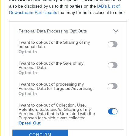
Quando si parla di nuova impiantistica il
also be disclosed by us to third parties on the
IAB’s List of
pensiero corre al dibattito di questi giorni sul
Downstream Participants
that may further disclose it to other
possibile arrivo di un termovalorizzatore.
Tra
third parties.
le indicazioni emerse nella riunione di giugno
del tavolo tecnico regionale c’erano «Stanti le
Personal Data Processing Opt Outs
inderogabili necessità di evoluzione del
I want to opt-out of the Sharing of my
sistema, deve essere garantita la possibilità
personal data.
di realizzazione dei nuovi impianti; impianti
Opted In
che, ricordiamo, rappresentano installazioni
I want to opt-out of the Sale of my
industriali assolutamente compatibili in
Personal Data.
idonei contesti in considerazione degli
Opted In
elevati standard ambientali associati alla
I want to opt-out of processing my
loro corretta gestione.
Per gli impianti di
Personal Data for Targeted Advertising.
chiusura del ciclo sulla base delle criticità
Opted In
riscontrate si presenta la necessità di favorire
I want to opt-out of Collection, Use,
soluzioni che rispettino il principio di
Retention, Sale, and/or Sharing of my
prossimità e di baricentricità, privilegiare la
Personal Data that Is Unrelated with the
Purposes for which it was collected.
scelta di siti già infrastrutturati,
privilegiare
Opted Out
siti compresi in poli tecnologici o con
presenza di attività di gestione rifiuti
CONFIRM