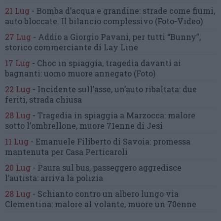
21 Lug
-
Bomba d’acqua e grandine:
strade come fiumi,
auto bloccate.
Il bilancio complessivo
(Foto-Video)
27 Lug
-
Addio a Giorgio Pavani,
per tutti “Bunny”,
storico commerciante di Lay Line
17 Lug
-
Choc in spiaggia,
tragedia davanti ai
bagnanti:
uomo muore annegato
(Foto)
22 Lug
-
Incidente sull’asse, un’auto ribaltata:
due
feriti, strada chiusa
28 Lug
-
Tragedia in spiaggia a Marzocca:
malore
sotto l’ombrellone,
muore 71enne di Jesi
11 Lug
-
Emanuele Filiberto di Savoia:
promessa
mantenuta
per Casa Perticaroli
20 Lug
-
Paura sul bus, passeggero
aggredisce
l’autista: arriva la polizia
28 Lug
-
Schianto contro un albero
lungo via
Clementina:
malore al volante, muore un 70enne