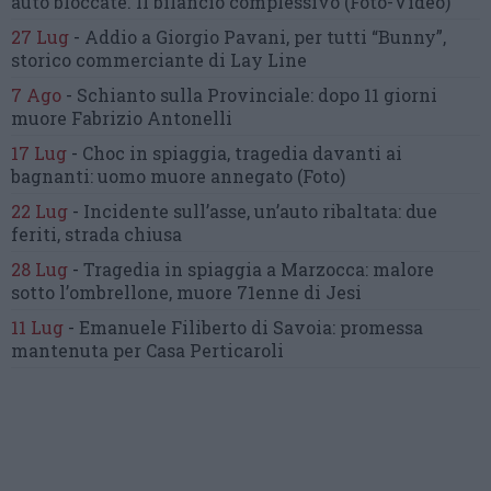
auto bloccate.
Il bilancio complessivo
(Foto-Video)
27 Lug
-
Addio a Giorgio Pavani,
per tutti “Bunny”,
storico commerciante di Lay Line
7 Ago
-
Schianto sulla Provinciale:
dopo 11 giorni
muore Fabrizio Antonelli
17 Lug
-
Choc in spiaggia,
tragedia davanti ai
bagnanti:
uomo muore annegato
(Foto)
22 Lug
-
Incidente sull’asse, un’auto ribaltata:
due
feriti, strada chiusa
28 Lug
-
Tragedia in spiaggia a Marzocca:
malore
sotto l’ombrellone,
muore 71enne di Jesi
11 Lug
-
Emanuele Filiberto di Savoia:
promessa
mantenuta
per Casa Perticaroli