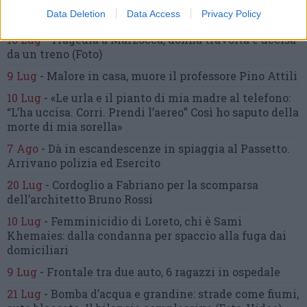
inseguimento.
Indagini in corso per accertare le
Data Deletion
Data Access
Privacy Policy
cause
16 Lug
-
Tragedia a Marzocca,
donna travolta e uccisa
da un treno
(Foto)
9 Lug
-
Malore in casa, muore
il professore Pino Attili
10 Lug
-
«Le urla e il pianto di mia madre al telefono:
“L’ha uccisa. Corri. Prendi l’aereo”
Così ho saputo della
morte di mia sorella»
7 Ago
-
Dà in escandescenze in spiaggia al Passetto.
Arrivano polizia ed Esercito
20 Lug
-
Cordoglio a Fabriano per la scomparsa
dell’architetto Bruno Rossi
10 Lug
-
Femminicidio di Loreto, chi è Sami
Khemaies:
dalla condanna per spaccio
alla fuga dai
domiciliari
9 Lug
-
Frontale tra due auto,
6 ragazzi in ospedale
21 Lug
-
Bomba d’acqua e grandine:
strade come fiumi,