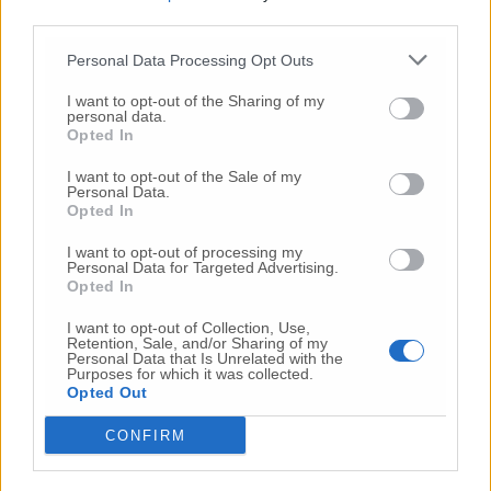
third parties.
Commenta l'articolo
Personal Data Processing Opt Outs
Gli articoli più letti
I want to opt-out of the Sharing of my
personal data.
24 Lug
-
Bimbi costretti a colpirsi da soli
e lasciati al
Opted In
buio:
orrore all’asilo, arrestate due educatrici
I want to opt-out of the Sale of my
10 Lug
-
Personal Data.
Luigia Fortunato,
l’ennesimo femminicidio:
Opted In
prima la lite, poi la furia col coltello
10 Lug
-
Femminicidio a Loreto.
Donna uccisa a
I want to opt-out of processing my
Personal Data for Targeted Advertising.
coltellate.
Fermato il compagno: “L’ho ammazzata”
Opted In
(Foto-Video)
I want to opt-out of Collection, Use,
26 Lug
-
Scontro tra auto e moto a Numana:
Retention, Sale, and/or Sharing of my
gravissimo un centauro
in eliambulanza a Torrette
Personal Data that Is Unrelated with the
Purposes for which it was collected.
24 Lug
-
Maltrattamenti all’asilo, parla il sindaco:
Opted Out
«Notifica arrivata in mattinata,
anche i miei figli
sono andati lì»
CONFIRM
2 Ago
-
Fermato col taser,
muore in ospedale dopo un