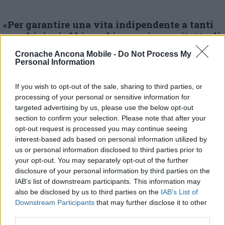
«Per garantire una vita indipendente a tanti
marchigiani abbiamo bisogno innanzitutto di
continuare a co-progettare con questa
Cronache Ancona Mobile -
Do Not Process My
associazione – ha invece sottolineato Ricci
–
Personal Information
dobbiamo rimettere al centro la questione
sociale, vedere quali sono le nuove tecnologie
If you wish to opt-out of the sale, sharing to third parties, or
che possono aiutare queste persone e
processing of your personal or sensitive information for
soprattutto mettere sul piatto i fondi
targeted advertising by us, please use the below opt-out
necessari per avere accompagnatori con
section to confirm your selection. Please note that after your
competenze specifiche. Dall’altro lato
opt-out request is processed you may continue seeing
dobbiamo lavorare molto sull’accessibilità nel
interest-based ads based on personal information utilized by
mondo del lavoro: ancora troppe poche
us or personal information disclosed to third parties prior to
your opt-out. You may separately opt-out of the further
imprese prendono in carico persone con
disclosure of your personal information by third parties on the
disabilità e preferiscono pagare delle multe.
IAB’s list of downstream participants. This information may
Inoltre dobbiamo rendere le nostre città più
also be disclosed by us to third parties on the
IAB’s List of
accessibili, rendere il turismo più accessibile:
Downstream Participants
that may further disclose it to other
una realtà più accessibile è una realtà dove
third parties.
vivono meglio tutti»
.