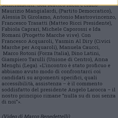
schieramenti. Con Matteo Ricci c’erano
Maurizio Mangialardi, (Partito Democratico),
Alessia Di Girolamo, Antonio Mastrovincenzo,
Francesco Trasatti (Matteo Ricci Presidente),
Fabiola Caprari, Michele Caporossi e Ida
Romani (Progetto Marche vive). Con
Francesco Acquaroli, Yasmin Al Diry (Civici
Marche per Acquaroli), Manuela Caucci,
Marco Rotoni (Forza Italia), Dino Latini,
Giampiero Tarulli (Unione di Centro), Anna
Menghi (Lega). «L’incontro è stato proficuo e
abbiamo avuto modo di confrontarci coi
candidati su argomenti specifici, quali
accessibilità, assistenza – è il commento
soddisfatto del presidente Angelo Larocca – il
nostro principio rimane “nulla su di noi senza
di noi”».
(Video di Marco Benedettelli)