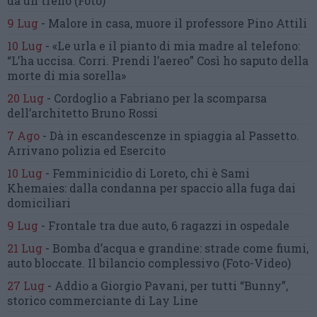
da un treno
(Foto)
9 Lug
-
Malore in casa, muore
il professore Pino Attili
10 Lug
-
«Le urla e il pianto di mia madre al telefono:
“L’ha uccisa. Corri. Prendi l’aereo”
Così ho saputo della
morte di mia sorella»
20 Lug
-
Cordoglio a Fabriano per la scomparsa
dell’architetto Bruno Rossi
7 Ago
-
Dà in escandescenze in spiaggia al Passetto.
Arrivano polizia ed Esercito
10 Lug
-
Femminicidio di Loreto, chi è Sami
Khemaies:
dalla condanna per spaccio
alla fuga dai
domiciliari
9 Lug
-
Frontale tra due auto,
6 ragazzi in ospedale
21 Lug
-
Bomba d’acqua e grandine:
strade come fiumi,
auto bloccate.
Il bilancio complessivo
(Foto-Video)
27 Lug
-
Addio a Giorgio Pavani,
per tutti “Bunny”,
storico commerciante di Lay Line