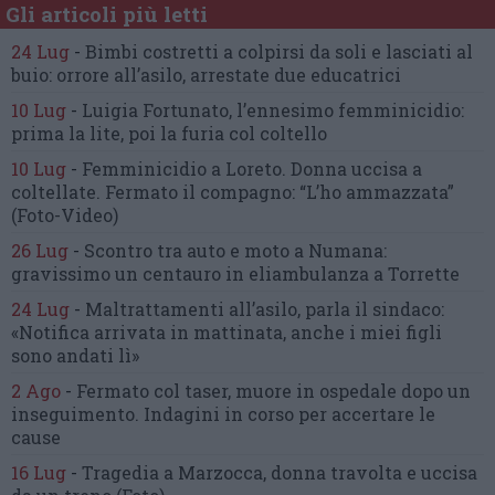
Gli articoli più letti
24 Lug
-
Bimbi costretti a colpirsi da soli
e lasciati al
buio:
orrore all’asilo, arrestate due educatrici
10 Lug
-
Luigia Fortunato,
l’ennesimo femminicidio:
prima la lite, poi la furia col coltello
10 Lug
-
Femminicidio a Loreto.
Donna uccisa a
coltellate.
Fermato il compagno: “L’ho ammazzata”
(Foto-Video)
26 Lug
-
Scontro tra auto e moto a Numana:
gravissimo un centauro
in eliambulanza a Torrette
24 Lug
-
Maltrattamenti all’asilo, parla il sindaco:
«Notifica arrivata in mattinata,
anche i miei figli
sono andati lì»
2 Ago
-
Fermato col taser,
muore in ospedale dopo un
inseguimento.
Indagini in corso per accertare le
cause
16 Lug
-
Tragedia a Marzocca,
donna travolta e uccisa