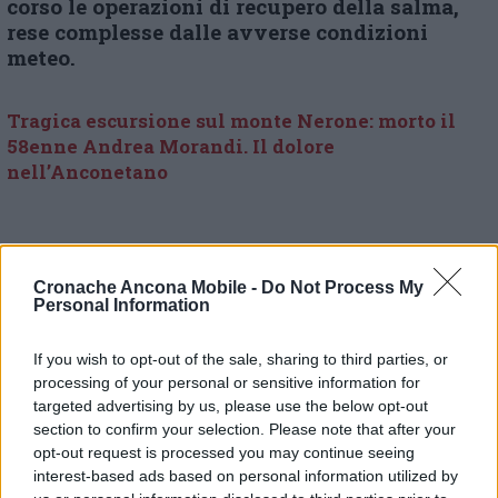
corso le operazioni di recupero della salma,
rese complesse dalle avverse condizioni
meteo.
Tragica escursione sul monte Nerone: morto il
58enne Andrea Morandi. Il dolore
nell’Anconetano
Cronache Ancona Mobile -
Do Not Process My
Personal Information
© RIPRODUZIONE RISERVATA
If you wish to opt-out of the sale, sharing to third parties, or
processing of your personal or sensitive information for
Vai alla home
targeted advertising by us, please use the below opt-out
section to confirm your selection. Please note that after your
opt-out request is processed you may continue seeing
interest-based ads based on personal information utilized by