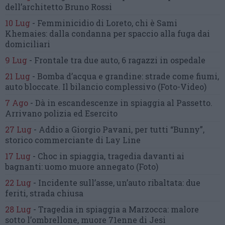
dell’architetto Bruno Rossi
10 Lug
-
Femminicidio di Loreto, chi è Sami
Khemaies:
dalla condanna per spaccio
alla fuga dai
domiciliari
9 Lug
-
Frontale tra due auto,
6 ragazzi in ospedale
21 Lug
-
Bomba d’acqua e grandine:
strade come fiumi,
auto bloccate.
Il bilancio complessivo
(Foto-Video)
7 Ago
-
Dà in escandescenze in spiaggia al Passetto.
Arrivano polizia ed Esercito
27 Lug
-
Addio a Giorgio Pavani,
per tutti “Bunny”,
storico commerciante di Lay Line
17 Lug
-
Choc in spiaggia,
tragedia davanti ai
bagnanti:
uomo muore annegato
(Foto)
22 Lug
-
Incidente sull’asse, un’auto ribaltata:
due
feriti, strada chiusa
28 Lug
-
Tragedia in spiaggia a Marzocca:
malore
sotto l’ombrellone,
muore 71enne di Jesi