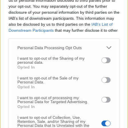
us or personal information disclosed to third parties prior to
your opt-out. You may separately opt-out of the further
disclosure of your personal information by third parties on the
IAB’s list of downstream participants. This information may
Commenti
also be disclosed by us to third parties on the
IAB’s List of
Downstream Participants
that may further disclose it to other
Nessun commento presente
third parties.
Personal Data Processing Opt Outs
Commenta
I want to opt-out of the Sharing of my
personal data.
Opted In
Commenta l'articolo
I want to opt-out of the Sale of my
Personal Data.
Opted In
Gli articoli più letti
I want to opt-out of processing my
24 Lug
-
Bimbi costretti a colpirsi da soli
e lasciati al
Personal Data for Targeted Advertising.
buio:
orrore all’asilo, arrestate due educatrici
Opted In
10 Lug
-
Luigia Fortunato,
l’ennesimo femminicidio:
I want to opt-out of Collection, Use,
prima la lite, poi la furia col coltello
Retention, Sale, and/or Sharing of my
Personal Data that Is Unrelated with the