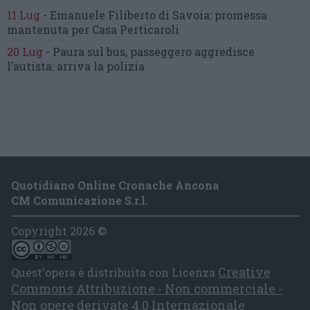
11 Lug
-
Emanuele Filiberto di Savoia:
promessa
mantenuta
per Casa Perticaroli
20 Lug
-
Paura sul bus, passeggero
aggredisce
l’autista: arriva la polizia
Quotidiano Online Cronache Ancona
CM Comunicazione S.r.l.
Copyright 2026 ©
Creative
Quest'opera è distribuita con Licenza
Commons Attribuzione - Non commerciale -
Non opere derivate 4.0 Internazionale