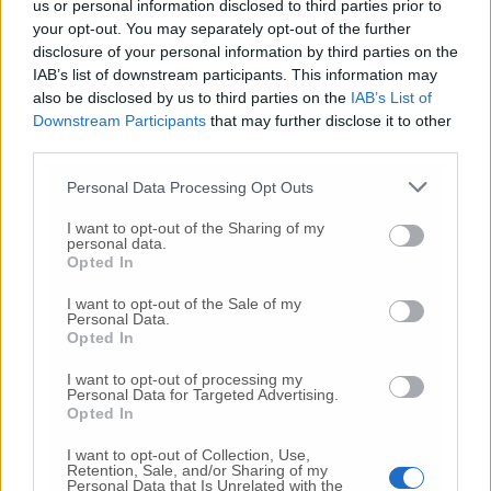
dall’Argentina aveva aperto a Casenuove una
us or personal information disclosed to third parties prior to
piccola attività artigianale, la fabbricazione
your opt-out. You may separately opt-out of the further
di seggiole pieghevoli in legno. La madre
disclosure of your personal information by third parties on the
Geltrude Zagaglia anche lei contadina e
IAB’s list of downstream participants. This information may
also be disclosed by us to third parties on the
IAB’s List of
impegnata nella gestione della casa con i suoi
Downstream Participants
that may further disclose it to other
quattro figli: Giuseppe classe 1912, Pierina del
third parties.
1914, Tullia Annunziata nata il 28 novembre
del 1916, e Maria – la più piccola – classe 1917.
Personal Data Processing Opt Outs
I want to opt-out of the Sharing of my
Come la sorte toccata alla maggior parte delle
personal data.
sue coetanee di quel tempo (anni ‘30 ), Maria,
Opted In
dopo una breve frequentazione della scuola
I want to opt-out of the Sale of my
dell’obbligo ( con l’acquisizione della V
Personal Data.
elementare) giovanissima, prende la via del
Opted In
lavoro: quello di perpetua. E per il lavoro ha
I want to opt-out of processing my
rinunciato a tutto, anche a costituire una sua
Personal Data for Targeted Advertising.
famiglia Non si è mai sposata e non ha figli.
Opted In
Nella sua vita ha fatto la “perpetua” prima di
I want to opt-out of Collection, Use,
don Alfonso Fanesi, storico sacerdote di San
Retention, Sale, and/or Sharing of my
Personal Data that Is Unrelated with the