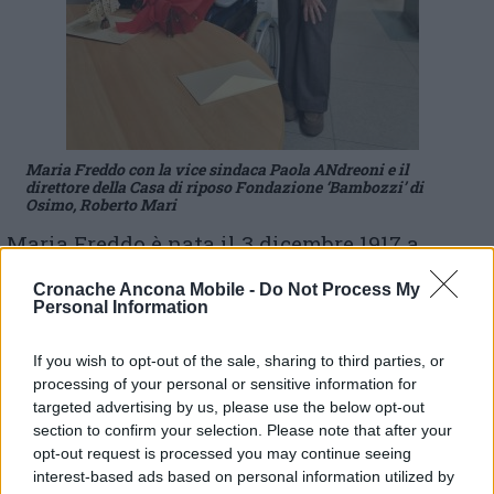
Maria Freddo con la vice sindaca Paola ANdreoni e il
direttore della Casa di riposo Fondazione ‘Bambozzi’ di
Osimo, Roberto Mari
Maria Freddo è nata il 3 dicembre 1917 a
Assuncion D.Saladill in Argentina, dove il
padre Paolo – soprannominato Riccio – era
Cronache Ancona Mobile -
Do Not Process My
Personal Information
emigrato agli inizi del secolo. La famiglia
Freddo fa ritorno in Osimo, poco dopo il
If you wish to opt-out of the sale, sharing to third parties, or
termine della 1^ grande guerra, nel 1920. Una
processing of your personal or sensitive information for
famiglia numerosa. Il padre Paolo di
targeted advertising by us, please use the below opt-out
professione agricoltore ma anche eccellente
section to confirm your selection. Please note that after your
falegname ed artigiano – persona a cui la
opt-out request is processed you may continue seeing
fatica non ha messo mai paura, al ritorno
interest-based ads based on personal information utilized by