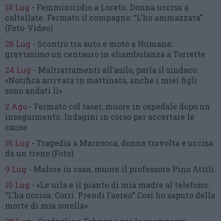
10 Lug
-
Femminicidio a Loreto.
Donna uccisa a
coltellate.
Fermato il compagno: “L’ho ammazzata”
(Foto-Video)
26 Lug
-
Scontro tra auto e moto a Numana:
gravissimo un centauro
in eliambulanza a Torrette
24 Lug
-
Maltrattamenti all’asilo, parla il sindaco:
«Notifica arrivata in mattinata,
anche i miei figli
sono andati lì»
2 Ago
-
Fermato col taser,
muore in ospedale dopo un
inseguimento.
Indagini in corso per accertare le
cause
16 Lug
-
Tragedia a Marzocca,
donna travolta e uccisa
da un treno
(Foto)
9 Lug
-
Malore in casa, muore
il professore Pino Attili
10 Lug
-
«Le urla e il pianto di mia madre al telefono:
“L’ha uccisa. Corri. Prendi l’aereo”
Così ho saputo della
morte di mia sorella»