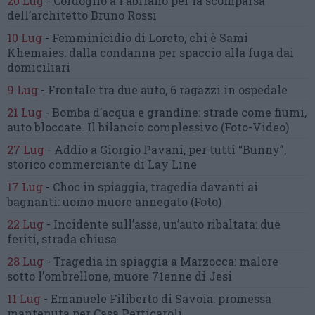
20 Lug
-
Cordoglio a Fabriano per la scomparsa
dell’architetto Bruno Rossi
10 Lug
-
Femminicidio di Loreto, chi è Sami
Khemaies:
dalla condanna per spaccio
alla fuga dai
domiciliari
9 Lug
-
Frontale tra due auto,
6 ragazzi in ospedale
21 Lug
-
Bomba d’acqua e grandine:
strade come fiumi,
auto bloccate.
Il bilancio complessivo
(Foto-Video)
27 Lug
-
Addio a Giorgio Pavani,
per tutti “Bunny”,
storico commerciante di Lay Line
17 Lug
-
Choc in spiaggia,
tragedia davanti ai
bagnanti:
uomo muore annegato
(Foto)
22 Lug
-
Incidente sull’asse, un’auto ribaltata:
due
feriti, strada chiusa
28 Lug
-
Tragedia in spiaggia a Marzocca:
malore
sotto l’ombrellone,
muore 71enne di Jesi
11 Lug
-
Emanuele Filiberto di Savoia:
promessa
mantenuta
per Casa Perticaroli