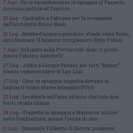
7 Ago
-
Dà in escandescenze in spiaggia al Passetto.
Arrivano polizia ed Esercito
20 Lug
-
Cordoglio a Fabriano per la scomparsa
dell’architetto Bruno Rossi
21 Lug
-
Bomba d’acqua e grandine:
strade come fiumi,
auto bloccate.
Il bilancio complessivo
(Foto-Video)
7 Ago
-
Schianto sulla Provinciale:
dopo 11 giorni
muore Fabrizio Antonelli
27 Lug
-
Addio a Giorgio Pavani,
per tutti “Bunny”,
storico commerciante di Lay Line
17 Lug
-
Choc in spiaggia,
tragedia davanti ai
bagnanti:
uomo muore annegato
(Foto)
22 Lug
-
Incidente sull’asse, un’auto ribaltata:
due
feriti, strada chiusa
28 Lug
-
Tragedia in spiaggia a Marzocca:
malore
sotto l’ombrellone,
muore 71enne di Jesi
11 Lug
-
Emanuele Filiberto di Savoia:
promessa