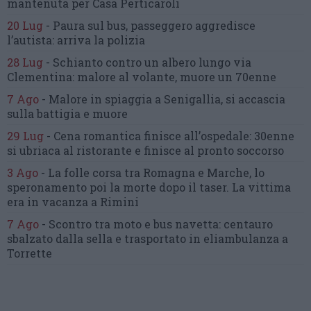
mantenuta
per Casa Perticaroli
20 Lug
-
Paura sul bus, passeggero
aggredisce
l’autista: arriva la polizia
28 Lug
-
Schianto contro un albero
lungo via
Clementina:
malore al volante, muore un 70enne
7 Ago
-
Malore in spiaggia a Senigallia,
si accascia
sulla battigia e muore
29 Lug
-
Cena romantica finisce all’ospedale:
30enne
si ubriaca al ristorante
e finisce al pronto soccorso
3 Ago
-
La folle corsa tra Romagna e Marche,
lo
speronamento poi la morte dopo il taser.
La vittima
era in vacanza a Rimini
7 Ago
-
Scontro tra moto e bus navetta:
centauro
sbalzato dalla sella
e trasportato in eliambulanza a
Torrette