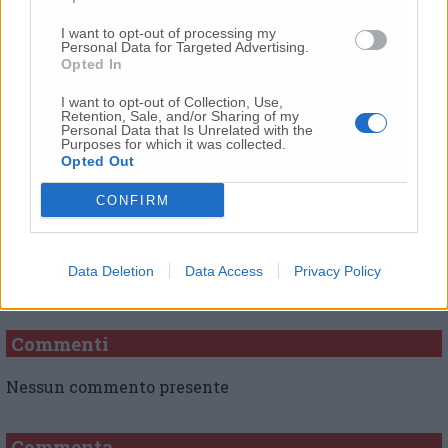
settembre. Orari, corse e potenziamenti
I want to opt-out of processing my
Personal Data for Targeted Advertising.
Opted In
I want to opt-out of Collection, Use,
© RIPRODUZIONE RISERVATA
Retention, Sale, and/or Sharing of my
Personal Data that Is Unrelated with the
Purposes for which it was collected.
Vai alla home
Opted Out
CONFIRM
Data Deletion
Data Access
Privacy Policy
Commenti
Nessun commento presente
Commenta