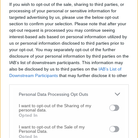
If you wish to opt-out of the sale, sharing to third parties, or
fognario, e punta alla classificazione a tre
processing of your personal or sensitive information for
stelle dopo una stagione 2025 con quasi 3.000
targeted advertising by us, please use the below opt-out
arrivi e oltre 8.600 pernottamenti. Le
Cabine
section to confirm your selection. Please note that after your
La Torre
saranno invece assegnate tramite
opt-out request is processed you may continue seeing
bando pubblico per 30 unità stagionali nel
interest-based ads based on personal information utilized by
periodo maggio-settembre 2026.
Moreno
us or personal information disclosed to third parties prior to
Cedroni
ha evidenziato come la Baia stia
your opt-out. You may separately opt-out of the further
diventando un modello che integra natura,
disclosure of your personal information by third parties on the
servizi e gastronomia. Infine è stato definito il
IAB’s list of downstream participants. This information may
calendario delle visite alla chiesa di Santa
also be disclosed by us to third parties on the
IAB’s List of
Downstream Participants
that may further disclose it to other
Maria di Portonovo: dal
16 aprile al 15 giugno
third parties.
aperture sabato e domenica 10:00-12:30, dal
16
giugno al 15 settembre
giovedì e sabato 17:00-
Personal Data Processing Opt Outs
19:00, con aperture pomeridiane nelle prime
domeniche del mese e, a luglio, escursioni
I want to opt-out of the Sharing of my
personal data.
ogni giovedì lungo l’anello del Conero con
Opted In
visita serale alla chiesa.
I want to opt-out of the Sale of my
Personal Data.
Estate a Portonovo: la navetta 94 attiva fino a
Opted In