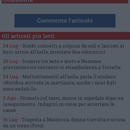
Commenta l'articolo
Gli articoli più letti
24 Lug
-
Bimbi costretti a colpirsi da soli
e lasciati al
buio:
orrore all’asilo, arrestate due educatrici
26 Lug
-
Scontro tra auto e moto a Numana:
gravissimo un centauro
in eliambulanza a Torrette
24 Lug
-
Maltrattamenti all’asilo, parla il sindaco:
«Notifica arrivata in mattinata,
anche i miei figli
sono andati lì»
2 Ago
-
Fermato col taser,
muore in ospedale dopo un
inseguimento.
Indagini in corso per accertare le
cause
16 Lug
-
Tragedia a Marzocca,
donna travolta e uccisa
da un treno
(Foto)