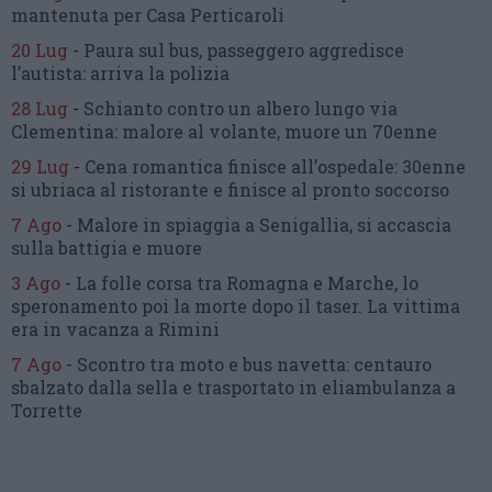
mantenuta
per Casa Perticaroli
20 Lug
-
Paura sul bus, passeggero
aggredisce
l’autista: arriva la polizia
28 Lug
-
Schianto contro un albero
lungo via
Clementina:
malore al volante, muore un 70enne
29 Lug
-
Cena romantica finisce all’ospedale:
30enne
si ubriaca al ristorante
e finisce al pronto soccorso
7 Ago
-
Malore in spiaggia a Senigallia,
si accascia
sulla battigia e muore
3 Ago
-
La folle corsa tra Romagna e Marche,
lo
speronamento poi la morte dopo il taser.
La vittima
era in vacanza a Rimini
7 Ago
-
Scontro tra moto e bus navetta:
centauro
sbalzato dalla sella
e trasportato in eliambulanza a
Torrette