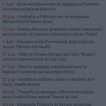
7 Ago
-
Dà in escandescenze in spiaggia al Passetto.
Arrivano polizia ed Esercito
20 Lug
-
Cordoglio a Fabriano per la scomparsa
dell’architetto Bruno Rossi
21 Lug
-
Bomba d’acqua e grandine:
strade come fiumi,
auto bloccate.
Il bilancio complessivo
(Foto-Video)
7 Ago
-
Schianto sulla Provinciale:
dopo 11 giorni
muore Fabrizio Antonelli
27 Lug
-
Addio a Giorgio Pavani,
per tutti “Bunny”,
storico commerciante di Lay Line
17 Lug
-
Choc in spiaggia,
tragedia davanti ai
bagnanti:
uomo muore annegato
(Foto)
22 Lug
-
Incidente sull’asse, un’auto ribaltata:
due
feriti, strada chiusa
28 Lug
-
Tragedia in spiaggia a Marzocca:
malore
sotto l’ombrellone,
muore 71enne di Jesi
11 Lug
-
Emanuele Filiberto di Savoia:
promessa