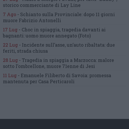
storico commerciante di Lay Line
7 Ago
-
Schianto sulla Provinciale:
dopo 11 giorni
muore Fabrizio Antonelli
17 Lug
-
Choc in spiaggia,
tragedia davanti ai
bagnanti:
uomo muore annegato
(Foto)
22 Lug
-
Incidente sull’asse, un’auto ribaltata:
due
feriti, strada chiusa
28 Lug
-
Tragedia in spiaggia a Marzocca:
malore
sotto l’ombrellone,
muore 71enne di Jesi
11 Lug
-
Emanuele Filiberto di Savoia:
promessa
mantenuta
per Casa Perticaroli