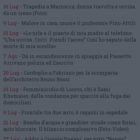
16 Lug
-
Tragedia a Marzocca,
donna travolta e uccisa
da un treno
(Foto)
9 Lug
-
Malore in casa, muore
il professore Pino Attili
10 Lug
-
«Le urla e il pianto di mia madre al telefono:
“L’ha uccisa. Corri. Prendi l’aereo”
Così ho saputo della
morte di mia sorella»
7 Ago
-
Dà in escandescenze in spiaggia al Passetto.
Arrivano polizia ed Esercito
20 Lug
-
Cordoglio a Fabriano per la scomparsa
dell’architetto Bruno Rossi
10 Lug
-
Femminicidio di Loreto, chi è Sami
Khemaies:
dalla condanna per spaccio
alla fuga dai
domiciliari
9 Lug
-
Frontale tra due auto,
6 ragazzi in ospedale
21 Lug
-
Bomba d’acqua e grandine:
strade come fiumi,
auto bloccate.
Il bilancio complessivo
(Foto-Video)
27 Lug
-
Addio a Giorgio Pavani,
per tutti “Bunny”,