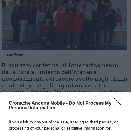
Gulliver
Il risultato conferma «il forte radicamento
della lista all’interno dell’Ateneo e il
riconoscimento del lavoro svolto negli ultimi
anni nei principali organi universitari.
Gulliver – Sinistra Universitaria – conclude –
continuerà a portare avanti le proprie
Cronache Ancona Mobile -
Do Not Process My
battaglie sui temi del diritto allo studio e per
Personal Information
costruire un’università accessibile, gratuita,
libera e di qualità».
If you wish to opt-out of the sale, sharing to third parties, or
processing of your personal or sensitive information for