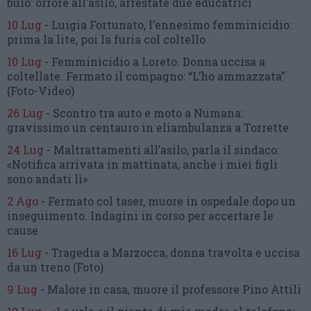
buio:
orrore all’asilo, arrestate due educatrici
10 Lug
-
Luigia Fortunato,
l’ennesimo femminicidio:
prima la lite, poi la furia col coltello
10 Lug
-
Femminicidio a Loreto.
Donna uccisa a
coltellate.
Fermato il compagno: “L’ho ammazzata”
(Foto-Video)
26 Lug
-
Scontro tra auto e moto a Numana:
gravissimo un centauro
in eliambulanza a Torrette
24 Lug
-
Maltrattamenti all’asilo, parla il sindaco:
«Notifica arrivata in mattinata,
anche i miei figli
sono andati lì»
2 Ago
-
Fermato col taser,
muore in ospedale dopo un
inseguimento.
Indagini in corso per accertare le
cause
16 Lug
-
Tragedia a Marzocca,
donna travolta e uccisa
da un treno
(Foto)
9 Lug
-
Malore in casa, muore
il professore Pino Attili