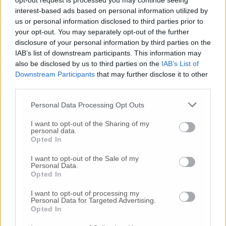
dottor Lanzafame – e, in ogni caso non oltre la
opt-out request is processed you may continue seeing
interest-based ads based on personal information utilized by
fine del 2017. Nel frattempo invitiamo i
us or personal information disclosed to third parties prior to
pazienti a rivolgersi al MMG, già
your opt-out. You may separately opt-out of the further
sensibilizzati al riguardo e ai quali abbiamo
disclosure of your personal information by third parties on the
dato la nostra piena disponibilità in caso di
IAB’s list of downstream participants. This information may
particolare necessità. Riguardo ai piani
also be disclosed by us to third parties on the
IAB’s List of
terapeutici, i pazienti potranno continuare a
Downstream Participants
that may further disclose it to other
rivolgersi all’ambulatorio di Loreto che
third parties.
provvederà ad inoltrare le richieste al medico
ncaricato presso la sede dell’ospedale di
Personal Data Processing Opt Outs
Osimo (accordi già presi), una volta effettuato
I want to opt-out of the Sharing of my
il rinnovo, i piani terapeutici ritorneranno
personal data.
all’ambulatorio di Loreto dove gli utenti
Opted In
potranno provvedere al ritiro”.
I want to opt-out of the Sale of my
Personal Data.
Opted In
© RIPRODUZIONE RISERVATA
I want to opt-out of processing my
Personal Data for Targeted Advertising.
Opted In
Vai alla home