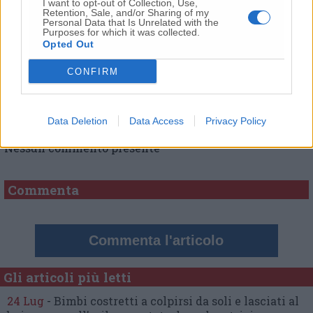
I want to opt-out of Collection, Use,
Retention, Sale, and/or Sharing of my
Personal Data that Is Unrelated with the
Purposes for which it was collected.
Opted Out
CONFIRM
Commenti
Data Deletion
Data Access
Privacy Policy
Nessun commento presente
Commenta
Commenta l'articolo
Gli articoli più letti
24 Lug
-
Bimbi costretti a colpirsi da soli
e lasciati al