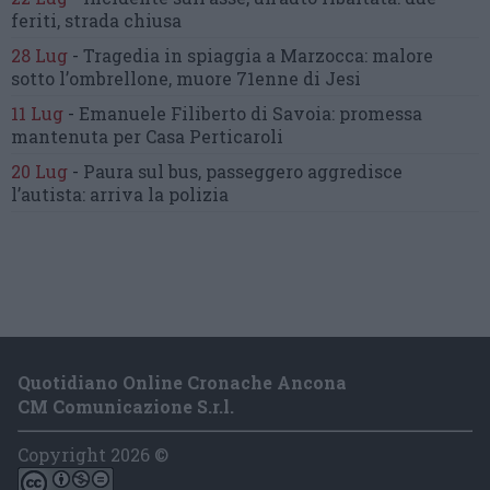
feriti, strada chiusa
28 Lug
-
Tragedia in spiaggia a Marzocca:
malore
sotto l’ombrellone,
muore 71enne di Jesi
11 Lug
-
Emanuele Filiberto di Savoia:
promessa
mantenuta
per Casa Perticaroli
20 Lug
-
Paura sul bus, passeggero
aggredisce
l’autista: arriva la polizia
Quotidiano Online Cronache Ancona
CM Comunicazione S.r.l.
Copyright 2026 ©