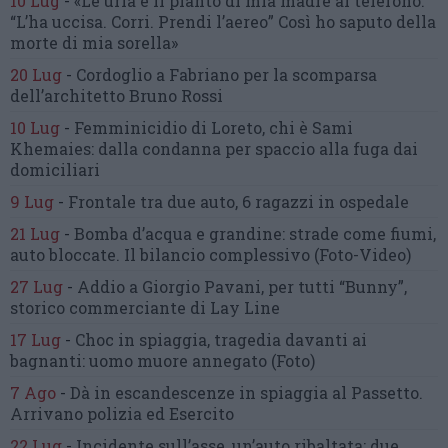
10 Lug
-
«Le urla e il pianto di mia madre al telefono:
“L’ha uccisa. Corri. Prendi l’aereo”
Così ho saputo della
morte di mia sorella»
20 Lug
-
Cordoglio a Fabriano per la scomparsa
dell’architetto Bruno Rossi
10 Lug
-
Femminicidio di Loreto, chi è Sami
Khemaies:
dalla condanna per spaccio
alla fuga dai
domiciliari
9 Lug
-
Frontale tra due auto,
6 ragazzi in ospedale
21 Lug
-
Bomba d’acqua e grandine:
strade come fiumi,
auto bloccate.
Il bilancio complessivo
(Foto-Video)
27 Lug
-
Addio a Giorgio Pavani,
per tutti “Bunny”,
storico commerciante di Lay Line
17 Lug
-
Choc in spiaggia,
tragedia davanti ai
bagnanti:
uomo muore annegato
(Foto)
7 Ago
-
Dà in escandescenze in spiaggia al Passetto.
Arrivano polizia ed Esercito
22 Lug
-
Incidente sull’asse, un’auto ribaltata:
due