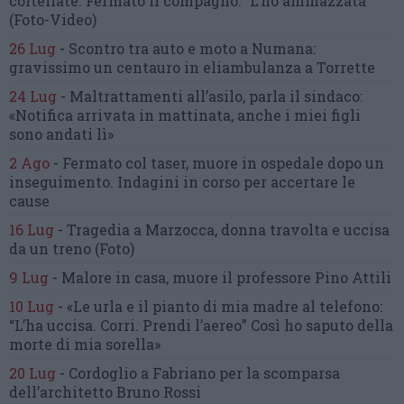
coltellate.
Fermato il compagno: “L’ho ammazzata”
(Foto-Video)
26 Lug
-
Scontro tra auto e moto a Numana:
gravissimo un centauro
in eliambulanza a Torrette
24 Lug
-
Maltrattamenti all’asilo, parla il sindaco:
«Notifica arrivata in mattinata,
anche i miei figli
sono andati lì»
2 Ago
-
Fermato col taser,
muore in ospedale dopo un
inseguimento.
Indagini in corso per accertare le
cause
16 Lug
-
Tragedia a Marzocca,
donna travolta e uccisa
da un treno
(Foto)
9 Lug
-
Malore in casa, muore
il professore Pino Attili
10 Lug
-
«Le urla e il pianto di mia madre al telefono:
“L’ha uccisa. Corri. Prendi l’aereo”
Così ho saputo della
morte di mia sorella»
20 Lug
-
Cordoglio a Fabriano per la scomparsa
dell’architetto Bruno Rossi