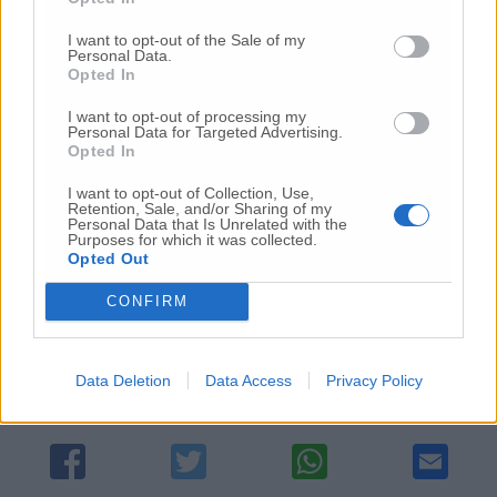
dell’Assistenza e dell’Area
amministrativo/tecnica venisse affrontata
I want to opt-out of the Sale of my
Personal Data.
come un ‘dettaglio’ da discutere in tempi
Opted In
troppo stretti per essere gestito con la dovuta
serenità”. Più di un dubbio, insomma,
I want to opt-out of processing my
Personal Data for Targeted Advertising.
serpeggia tra le organizzazioni sindacali che
Opted In
tuttelano i diritti dei lavoratori e che sono gli
stessi sollevato anche da Usb Ancona (
leggi
I want to opt-out of Collection, Use,
Retention, Sale, and/or Sharing of my
).
l’articolo
Personal Data that Is Unrelated with the
Purposes for which it was collected.
Opted Out
© RIPRODUZIONE RISERVATA
CONFIRM
Vai alla home
Data Deletion
Data Access
Privacy Policy