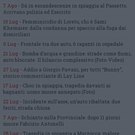
7 Ago
-
Dà in escandescenze in spiaggia al Passetto.
Arrivano polizia ed Esercito
10 Lug
-
Femminicidio di Loreto, chi è Sami
Khemaies:
dalla condanna per spaccio
alla fuga dai
domiciliari
9 Lug
-
Frontale tra due auto,
6 ragazzi in ospedale
21 Lug
-
Bomba d’acqua e grandine:
strade come fiumi,
auto bloccate.
Il bilancio complessivo
(Foto-Video)
27 Lug
-
Addio a Giorgio Pavani,
per tutti “Bunny”,
storico commerciante di Lay Line
17 Lug
-
Choc in spiaggia,
tragedia davanti ai
bagnanti:
uomo muore annegato
(Foto)
22 Lug
-
Incidente sull’asse, un’auto ribaltata:
due
feriti, strada chiusa
7 Ago
-
Schianto sulla Provinciale:
dopo 11 giorni
muore Fabrizio Antonelli
28 Lug
-
Tragedia in spiaggia a Marzocca:
malore