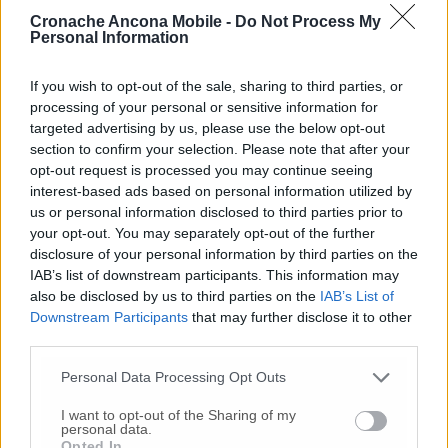
cessione/incorporazione. “Vi sono infine
Cronache Ancona Mobile -
Do Not Process My
Personal Information
operatori dell’ospedale di Osimo che sono da
tempo vincitori di mobilità interna dell’Area
Vasta 2 presso altri servizi della stessa –
If you wish to opt-out of the sale, sharing to third parties, or
processing of your personal or sensitive information for
aggiungono le sigle sindacali- e che non sono
targeted advertising by us, please use the below opt-out
ancora stati assegnati, queste situazioni
section to confirm your selection. Please note that after your
vanno immediatamente definite all’interno di
opt-out request is processed you may continue seeing
un percorso tecnico-giuridico con le
interest-based ads based on personal information utilized by
organizzazioni sindacali. Insomma,
us or personal information disclosed to third parties prior to
nonostante si definiscano i tempi del
your opt-out. You may separately opt-out of the further
passaggio del personale dall’Area Vasta 2
disclosure of your personal information by third parties on the
all’Inrca, stenta ancora la definizione concreta
IAB’s list of downstream participants. This information may
e dettagliata (quindi tecnica e sostanziale)
also be disclosed by us to third parties on the
IAB’s List of
delle modalità con cui il personale accederà o
Downstream Participants
that may further disclose it to other
meno a tale passaggio. Su questo tema è
third parties.
necessario un confronto più serrato e con
Personal Data Processing Opt Outs
maggiori elementi di concretezza tecnico-
giuridica ed economica. Non vorremmo che la
I want to opt-out of the Sharing of my
personal data.
gestione del passaggio del personale
Opted In