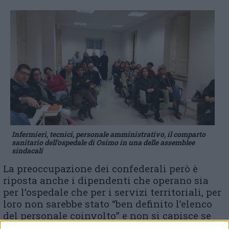
Infermieri, tecnici, personale amministrativo, il comparto
sanitario dell’ospedale di Osimo in una delle assemblee
sindacali
La preoccupazione dei confederali però è
riposta anche i dipendenti che operano sia
per l’ospedale che per i servizi territoriali, per
loro non sarebbe stato “ben definito l’elenco
del personale coinvolto” e non si capisce se
saranno interessati dalla