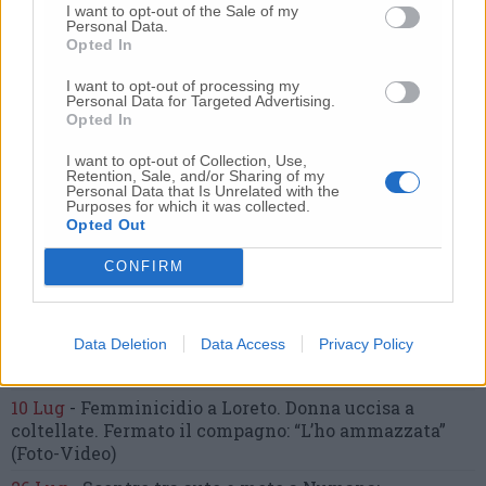
Commenti
I want to opt-out of the Sale of my
Personal Data.
Opted In
Nessun commento presente
I want to opt-out of processing my
Personal Data for Targeted Advertising.
Commenta
Opted In
I want to opt-out of Collection, Use,
Retention, Sale, and/or Sharing of my
Personal Data that Is Unrelated with the
Commenta l'articolo
Purposes for which it was collected.
Opted Out
Gli articoli più letti
CONFIRM
24 Lug
-
Bimbi costretti a colpirsi da soli
e lasciati al
buio:
orrore all’asilo, arrestate due educatrici
Data Deletion
Data Access
Privacy Policy
10 Lug
-
Luigia Fortunato,
l’ennesimo femminicidio:
prima la lite, poi la furia col coltello
10 Lug
-
Femminicidio a Loreto.
Donna uccisa a
coltellate.
Fermato il compagno: “L’ho ammazzata”
(Foto-Video)