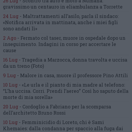
26 Lug
-
Scontro tra auto e moto a Numana:
gravissimo un centauro
in eliambulanza a Torrette
24 Lug
-
Maltrattamenti all’asilo, parla il sindaco:
«Notifica arrivata in mattinata,
anche i miei figli
sono andati lì»
2 Ago
-
Fermato col taser,
muore in ospedale dopo un
inseguimento.
Indagini in corso per accertare le
cause
16 Lug
-
Tragedia a Marzocca,
donna travolta e uccisa
da un treno
(Foto)
9 Lug
-
Malore in casa, muore
il professore Pino Attili
10 Lug
-
«Le urla e il pianto di mia madre al telefono:
“L’ha uccisa. Corri. Prendi l’aereo”
Così ho saputo della
morte di mia sorella»
20 Lug
-
Cordoglio a Fabriano per la scomparsa
dell’architetto Bruno Rossi
10 Lug
-
Femminicidio di Loreto, chi è Sami
Khemaies:
dalla condanna per spaccio
alla fuga dai