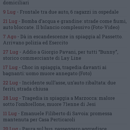
domiciliari
9 Lug
-
Frontale tra due auto,
6 ragazzi in ospedale
21 Lug
-
Bomba d’acqua e grandine:
strade come fiumi,
auto bloccate.
Il bilancio complessivo
(Foto-Video)
7 Ago
-
Dà in escandescenze in spiaggia al Passetto.
Arrivano polizia ed Esercito
27 Lug
-
Addio a Giorgio Pavani,
per tutti “Bunny”,
storico commerciante di Lay Line
17 Lug
-
Choc in spiaggia,
tragedia davanti ai
bagnanti:
uomo muore annegato
(Foto)
22 Lug
-
Incidente sull’asse, un’auto ribaltata:
due
feriti, strada chiusa
28 Lug
-
Tragedia in spiaggia a Marzocca:
malore
sotto l’ombrellone,
muore 71enne di Jesi
11 Lug
-
Emanuele Filiberto di Savoia:
promessa
mantenuta
per Casa Perticaroli
20 Lug
-
Paura sul bus, passeggero
aggredisce