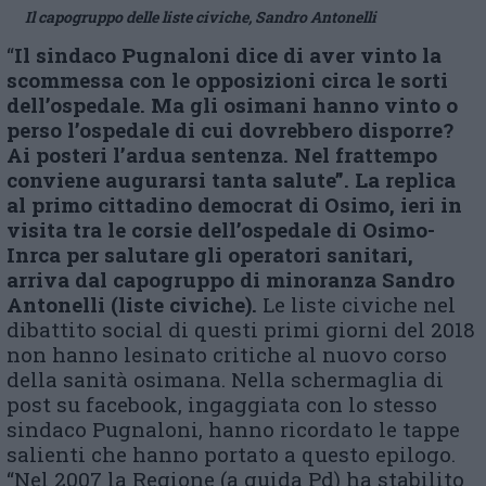
Il capogruppo delle liste civiche, Sandro Antonelli
“
I
l
s
indaco
Pugnaloni
dice di aver vinto la
scommessa con le opposizioni circa le sorti
dell’ospedale. Ma gli
o
simani hanno vinto o
perso l’ospedale di cui dovrebbero disporre?
Ai posteri l’ardua sentenza. Nel frattempo
conviene augurarsi tanta salute”.
La replica
al primo cittadino democrat di Osimo, ieri in
visita tra le corsie dell’ospedale di Osimo-
Inrca per salutare gli operatori sanitari,
arriva dal capogruppo di minoranza Sandro
Antonelli (liste civiche).
Le liste civiche nel
dibattito social di questi primi giorni del 2018
non hanno lesinato critiche al nuovo corso
della sanità osimana. Nella schermaglia di
post su facebook, ingaggiata con lo stesso
sindaco Pugnaloni, hanno ricordato le tappe
salienti che hanno portato a questo epilogo.
“Nel 2007 la Regione (a guida Pd) ha stabilito