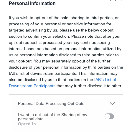
fatta carta straccia .Ora l’Inrca ha inglobato
Personal Information
l’ospedale di Osimo (cessione del ramo)”.
If you wish to opt-out of the sale, sharing to third parties, or
processing of your personal or sensitive information for
La svolta, da oggi l’ospedale di Osimo è Inrca: ecco
targeted advertising by us, please use the below opt-out
che cosa succederà nella fase di transizione dei
section to confirm your selection. Please note that after your
servizi
opt-out request is processed you may continue seeing
interest-based ads based on personal information utilized by
us or personal information disclosed to third parties prior to
your opt-out. You may separately opt-out of the further
© RIPRODUZIONE RISERVATA
disclosure of your personal information by third parties on the
IAB’s list of downstream participants. This information may
Vai alla home
also be disclosed by us to third parties on the
IAB’s List of
Downstream Participants
that may further disclose it to other
third parties.
Personal Data Processing Opt Outs
I want to opt-out of the Sharing of my
personal data.
Opted In