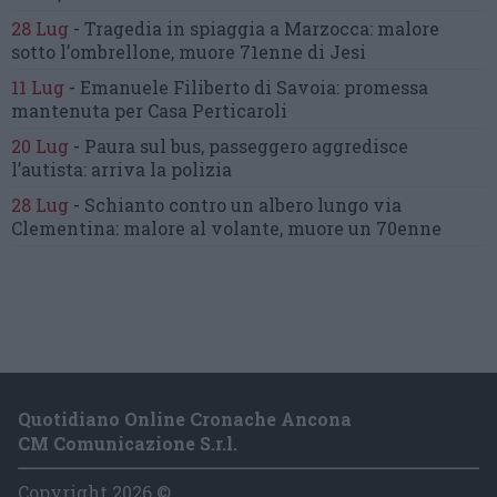
28 Lug
-
Tragedia in spiaggia a Marzocca:
malore
sotto l’ombrellone,
muore 71enne di Jesi
11 Lug
-
Emanuele Filiberto di Savoia:
promessa
mantenuta
per Casa Perticaroli
20 Lug
-
Paura sul bus, passeggero
aggredisce
l’autista: arriva la polizia
28 Lug
-
Schianto contro un albero
lungo via
Clementina:
malore al volante, muore un 70enne
Quotidiano Online Cronache Ancona
CM Comunicazione S.r.l.
Copyright 2026 ©