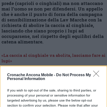
prede (caprioli o cinghiali) ma non attaccano
mai l’uomo se non per difendersi. Un appello
che è anche il punto di forza della campagna
di sensibilizzazione della Lav Marche con la
richiesta di abolire la caccia al cinghiale,
lasciando che siano proprio i lupi ad
occuparsene, nel rispetto degli equilibri della
catena alimentare.
«La caccia al cinghiale va abolita, lasciamo fare ai
lupi»
Cronache Ancona Mobile -
Do Not Process My
Lupo ‘in dispersione’ nelle campagne di Osimo
Personal Information
If you wish to opt-out of the sale, sharing to third parties, or
processing of your personal or sensitive information for
© RIPRODUZIONE RISERVATA
targeted advertising by us, please use the below opt-out
section to confirm your selection. Please note that after your