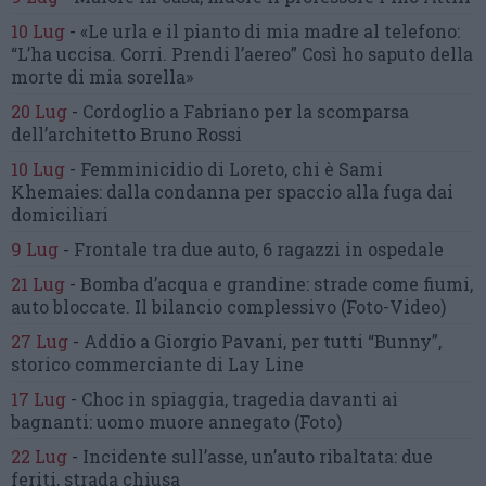
10 Lug
-
«Le urla e il pianto di mia madre al telefono:
“L’ha uccisa. Corri. Prendi l’aereo”
Così ho saputo della
morte di mia sorella»
20 Lug
-
Cordoglio a Fabriano per la scomparsa
dell’architetto Bruno Rossi
10 Lug
-
Femminicidio di Loreto, chi è Sami
Khemaies:
dalla condanna per spaccio
alla fuga dai
domiciliari
9 Lug
-
Frontale tra due auto,
6 ragazzi in ospedale
21 Lug
-
Bomba d’acqua e grandine:
strade come fiumi,
auto bloccate.
Il bilancio complessivo
(Foto-Video)
27 Lug
-
Addio a Giorgio Pavani,
per tutti “Bunny”,
storico commerciante di Lay Line
17 Lug
-
Choc in spiaggia,
tragedia davanti ai
bagnanti:
uomo muore annegato
(Foto)
22 Lug
-
Incidente sull’asse, un’auto ribaltata:
due
feriti, strada chiusa