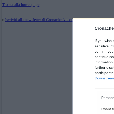
Torna alla home page
»
Iscriviti alla newsletter di Cronache Ancona
Cronache
If you wish 
sensitive in
confirm you
continue se
information 
further disc
participants
Downstream 
Persona
I want t