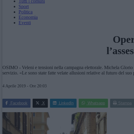
Tutti i comuni
Sport
Politica
Economia
Eventi
Opera
l’asse
OSIMO - Veleni e tensioni nella campagna elettorale. Michela Glorio ha
servizio. «Le sono state fatte velate allusioni relative al futuro del su
4 Aprile 2019 - Ore 20:03
Facebook
X
LinkedIn
Whatsapp
Stampa