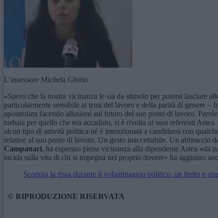
L’assessore Michela Glorio
«
Spero che la nostra vicinanza le sia da stimolo per potersi lasciare a
particolarmente sensibile ai temi del lavoro e della parità di genere – 
apostrofata facendo allusioni sul futuro del suo posto di lavoro. Parol
turbata per quello che era accaduto, si è rivolta ai suoi referenti As
alcun tipo di attività politica né è intenzionata a candidarsi con qual
relative al suo posto di lavoro. Un gesto inaccettabile. Un abbraccio da
Campanari
, ha espresso piena vicinanza alla dipendente Astea
«
da p
incida sulla vita di chi si impegna nel proprio dovere» ha aggiunto an
Scoppia la rissa durante il volantinaggio politico: un ferito e u
© RIPRODUZIONE RISERVATA