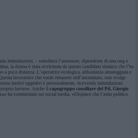
sta intimidazioni. – sottolinea l’assessore, dipendente di una ong e
attina, la donna è stata avvicinata da questo candidato sindaco che l’ha
vano a poca distanza. L’operatrice ecologica, abbastanza amareggiata e
. Questa lavoratrice che vuole rimanere nell’anominato, non svolge
a senza motivi oggettivi e personalmente, ricevendo intimidazioni
 proprio lavoro
»
. Anche il
capogruppo consiliare del Pd, Giorgio
nza
»
ha commentato sui social media.
«
Dispiace che l’astio politico