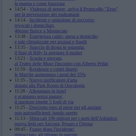
la mappa e come funziona
14:54
-
Violenza di genere, arriva il Protocollo "Zeus"
per la prevenzione dei maltrattanti
14:14
-
Incidente e omissione di soccorso:
revocati i domiciliari,
40enne finisce a Montacuto
13:38
-
Emergenza caldo: spesa a domicilio
e sale climatizzate per anziani e fragili
13:35
-
Spaccio di droga in spiaggia:
il fiuto di Billy fa arrestare il pusher
13:21
-
Scuola e giovani,
al Teatro delle Muse l'incontro con Alberto Pellai
11:59
-
Residenze e centri diurni:
le Marche aumentano i posti del 35%
11:35
-
Nuovo purificatore d'aria
donato alla Pink Room di Oncologia
11:28
-
Alloggiano in hotel
e scappano senza pagare:
il questore emette 5 fogli di via
11:25
-
Duecento euro al mese per gli anziani
non autosufficienti: bando aperto
11:13
-
Sbloccati 106 milioni per i porti dell'Adriatico:
nuova linfa per Ancona, Pesaro e Ortona
09:45
-
Fugge dopo l'incidente:
rintracciato, gli ritirano la patente