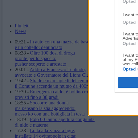
Opted 
I want t
Opted 
Più letti
News
I want 
Advertis
09:21
-
In auto con una mazza da baseball
Opted 
e un coltello: denunciato
08:38
-
Oltre 100 dosi di droga
I want t
pronte per lo spaccio:
of my P
was col
pusher scoperto e arrestato
Opted 
20:01
-
Addio a Francesco Tentindo,
avvocato e Governatore del Lions Club
19:42
-
Strade e marciapiedi del centro:
il Comune accende un mutuo da 400mila euro
19:39
-
Emergenza caldo, è bollino rosso:
previsti fino a 38 gradi
18:55
-
Soccorre una donna
ma pensano la stia aggredendo:
messo ko con una bottigliata in testa
18:19
-
Polo 0-6 anni: apertura congiunta
di nido e materna
17:28
-
Lotta alla zanzara tigre,
installate 14 ovitrappole in città: