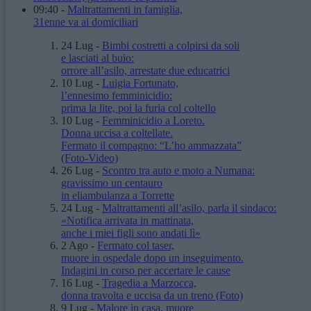
09:40
-
Maltrattamenti in famiglia,
31enne va ai domiciliari
24 Lug
-
Bimbi costretti a colpirsi da soli
e lasciati al buio:
orrore all’asilo, arrestate due educatrici
10 Lug
-
Luigia Fortunato,
l’ennesimo femminicidio:
prima la lite, poi la furia col coltello
10 Lug
-
Femminicidio a Loreto.
Donna uccisa a coltellate.
Fermato il compagno: “L’ho ammazzata”
(Foto-Video)
26 Lug
-
Scontro tra auto e moto a Numana:
gravissimo un centauro
in eliambulanza a Torrette
24 Lug
-
Maltrattamenti all’asilo, parla il sindaco:
«Notifica arrivata in mattinata,
anche i miei figli sono andati lì»
2 Ago
-
Fermato col taser,
muore in ospedale dopo un inseguimento.
Indagini in corso per accertare le cause
16 Lug
-
Tragedia a Marzocca,
donna travolta e uccisa da un treno
(Foto)
9 Lug
-
Malore in casa, muore