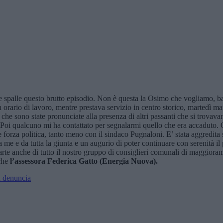
lle spalle questo brutto episodio. Non è questa la Osimo che vogliamo, ba
In orario di lavoro, mentre prestava servizio in centro storico, martedì m
e che sono state pronunciate alla presenza di altri passanti che si trova
tea. Poi qualcuno mi ha contattato per segnalarmi quello che era accaduto
che forza politica, tanto meno con il sindaco Pugnaloni. E’ stata aggredit
 me e da tutta la giunta e un augurio di poter continuare con serenità il
arte anche di tutto il nostro gruppo di consiglieri comunali di maggiora
che
l’assessora Federica Gatto (Energia Nuova).
na denuncia