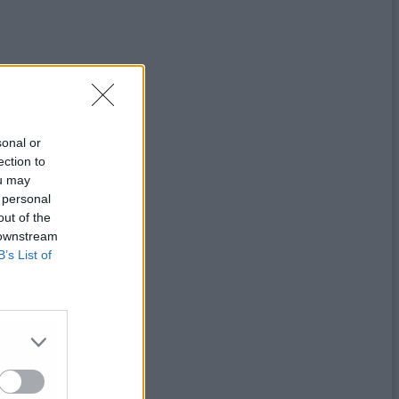
sonal or
ection to
ou may
 personal
out of the
 downstream
B’s List of