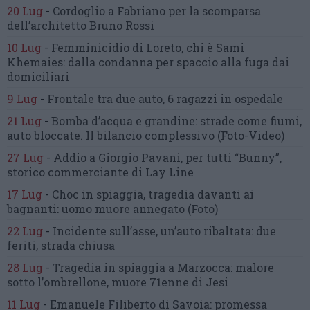
20 Lug
-
Cordoglio a Fabriano per la scomparsa
dell’architetto Bruno Rossi
10 Lug
-
Femminicidio di Loreto, chi è Sami
Khemaies:
dalla condanna per spaccio
alla fuga dai
domiciliari
9 Lug
-
Frontale tra due auto,
6 ragazzi in ospedale
21 Lug
-
Bomba d’acqua e grandine:
strade come fiumi,
auto bloccate.
Il bilancio complessivo
(Foto-Video)
27 Lug
-
Addio a Giorgio Pavani,
per tutti “Bunny”,
storico commerciante di Lay Line
17 Lug
-
Choc in spiaggia,
tragedia davanti ai
bagnanti:
uomo muore annegato
(Foto)
22 Lug
-
Incidente sull’asse, un’auto ribaltata:
due
feriti, strada chiusa
28 Lug
-
Tragedia in spiaggia a Marzocca:
malore
sotto l’ombrellone,
muore 71enne di Jesi
11 Lug
-
Emanuele Filiberto di Savoia:
promessa