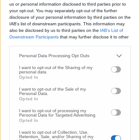
us or personal information disclosed to third parties prior to
your opt-out. You may separately opt-out of the further
disclosure of your personal information by third parties on the
IAB’s list of downstream participants. This information may
also be disclosed by us to third parties on the
IAB’s List of
Commenti
Downstream Participants
that may further disclose it to other
third parties.
Nessun commento presente
Personal Data Processing Opt Outs
Commenta
I want to opt-out of the Sharing of my
personal data.
Opted In
Commenta l'articolo
I want to opt-out of the Sale of my
Personal Data.
Opted In
Gli articoli più letti
I want to opt-out of processing my
Personal Data for Targeted Advertising.
24 Lug
-
Bimbi costretti a colpirsi da soli
e lasciati al
Opted In
buio:
orrore all’asilo, arrestate due educatrici
10 Lug
-
Luigia Fortunato,
l’ennesimo femminicidio:
I want to opt-out of Collection, Use,
Retention, Sale, and/or Sharing of my
prima la lite, poi la furia col coltello