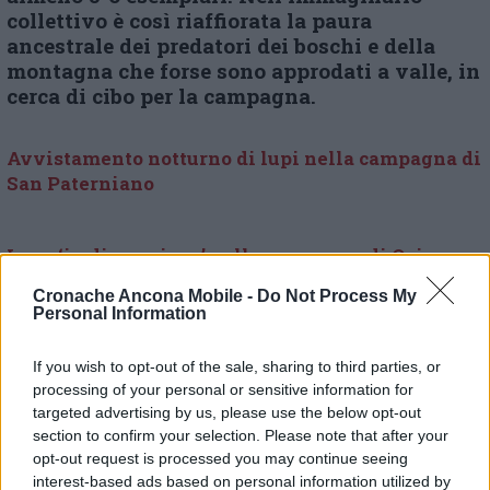
collettivo è così riaffiorata la paura
ancestrale dei predatori dei boschi e della
montagna che forse sono approdati a valle, in
cerca di cibo per la campagna.
Avvistamento notturno di lupi nella campagna di
San Paterniano
Lupo ‘in dispersione’ nelle campagne di Osimo
Cronache Ancona Mobile -
Do Not Process My
Personal Information
© RIPRODUZIONE RISERVATA
If you wish to opt-out of the sale, sharing to third parties, or
processing of your personal or sensitive information for
Vai alla home
targeted advertising by us, please use the below opt-out
section to confirm your selection. Please note that after your
opt-out request is processed you may continue seeing
interest-based ads based on personal information utilized by