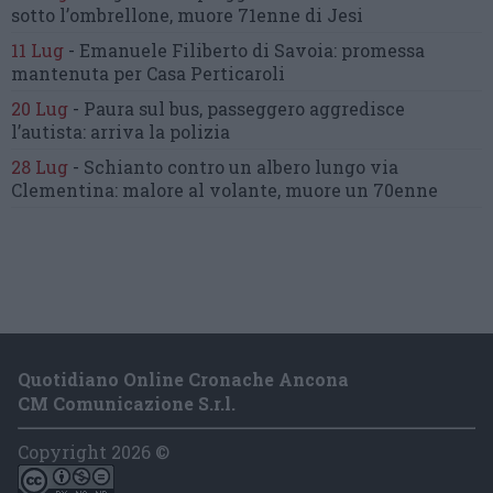
sotto l’ombrellone,
muore 71enne di Jesi
11 Lug
-
Emanuele Filiberto di Savoia:
promessa
mantenuta
per Casa Perticaroli
20 Lug
-
Paura sul bus, passeggero
aggredisce
l’autista: arriva la polizia
28 Lug
-
Schianto contro un albero
lungo via
Clementina:
malore al volante, muore un 70enne
Quotidiano Online Cronache Ancona
CM Comunicazione S.r.l.
Copyright 2026 ©