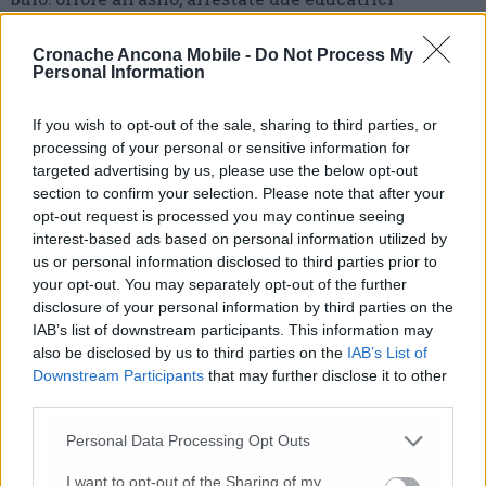
10 Lug
-
Luigia Fortunato,
l’ennesimo femminicidio:
prima la lite, poi la furia col coltello
Cronache Ancona Mobile -
Do Not Process My
Personal Information
10 Lug
-
Femminicidio a Loreto.
Donna uccisa a
coltellate.
Fermato il compagno: “L’ho ammazzata”
If you wish to opt-out of the sale, sharing to third parties, or
(Foto-Video)
processing of your personal or sensitive information for
26 Lug
-
Scontro tra auto e moto a Numana:
targeted advertising by us, please use the below opt-out
gravissimo un centauro
in eliambulanza a Torrette
section to confirm your selection. Please note that after your
opt-out request is processed you may continue seeing
24 Lug
-
Maltrattamenti all’asilo, parla il sindaco:
interest-based ads based on personal information utilized by
«Notifica arrivata in mattinata,
anche i miei figli
us or personal information disclosed to third parties prior to
sono andati lì»
your opt-out. You may separately opt-out of the further
2 Ago
-
Fermato col taser,
muore in ospedale dopo un
disclosure of your personal information by third parties on the
inseguimento.
Indagini in corso per accertare le
IAB’s list of downstream participants. This information may
cause
also be disclosed by us to third parties on the
IAB’s List of
Downstream Participants
that may further disclose it to other
16 Lug
-
Tragedia a Marzocca,
donna travolta e uccisa
third parties.
da un treno
(Foto)
Personal Data Processing Opt Outs
9 Lug
-
Malore in casa, muore
il professore Pino Attili
10 Lug
-
«Le urla e il pianto di mia madre al telefono:
I want to opt-out of the Sharing of my