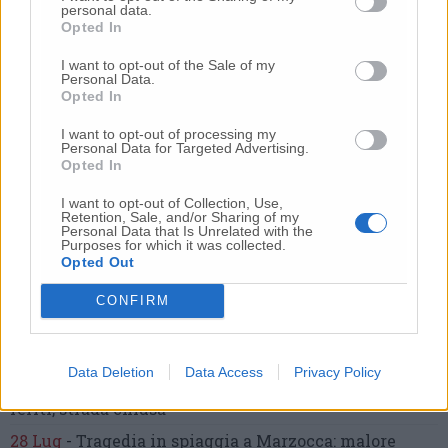
personal data.
“L’ha uccisa. Corri. Prendi l’aereo”
Così ho saputo della
Opted In
morte di mia sorella»
I want to opt-out of the Sale of my
20 Lug
-
Cordoglio a Fabriano per la scomparsa
Personal Data.
dell’architetto Bruno Rossi
Opted In
10 Lug
-
Femminicidio di Loreto, chi è Sami
I want to opt-out of processing my
Khemaies:
dalla condanna per spaccio
alla fuga dai
Personal Data for Targeted Advertising.
domiciliari
Opted In
9 Lug
-
Frontale tra due auto,
6 ragazzi in ospedale
I want to opt-out of Collection, Use,
Retention, Sale, and/or Sharing of my
21 Lug
-
Bomba d’acqua e grandine:
strade come fiumi,
Personal Data that Is Unrelated with the
Purposes for which it was collected.
auto bloccate.
Il bilancio complessivo
(Foto-Video)
Opted Out
27 Lug
-
Addio a Giorgio Pavani,
per tutti “Bunny”,
storico commerciante di Lay Line
CONFIRM
17 Lug
-
Choc in spiaggia,
tragedia davanti ai
bagnanti:
uomo muore annegato
(Foto)
Data Deletion
Data Access
Privacy Policy
22 Lug
-
Incidente sull’asse, un’auto ribaltata:
due
feriti, strada chiusa
28 Lug
-
Tragedia in spiaggia a Marzocca:
malore