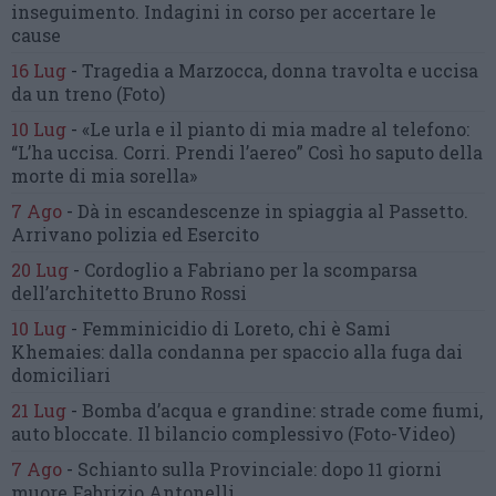
inseguimento.
Indagini in corso per accertare le
cause
16 Lug
-
Tragedia a Marzocca,
donna travolta e uccisa
da un treno
(Foto)
10 Lug
-
«Le urla e il pianto di mia madre al telefono:
“L’ha uccisa. Corri. Prendi l’aereo”
Così ho saputo della
morte di mia sorella»
7 Ago
-
Dà in escandescenze in spiaggia al Passetto.
Arrivano polizia ed Esercito
20 Lug
-
Cordoglio a Fabriano per la scomparsa
dell’architetto Bruno Rossi
10 Lug
-
Femminicidio di Loreto, chi è Sami
Khemaies:
dalla condanna per spaccio
alla fuga dai
domiciliari
21 Lug
-
Bomba d’acqua e grandine:
strade come fiumi,
auto bloccate.
Il bilancio complessivo
(Foto-Video)
7 Ago
-
Schianto sulla Provinciale:
dopo 11 giorni
muore Fabrizio Antonelli