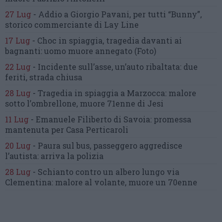
27 Lug
-
Addio a Giorgio Pavani,
per tutti “Bunny”,
storico commerciante di Lay Line
17 Lug
-
Choc in spiaggia,
tragedia davanti ai
bagnanti:
uomo muore annegato
(Foto)
22 Lug
-
Incidente sull’asse, un’auto ribaltata:
due
feriti, strada chiusa
28 Lug
-
Tragedia in spiaggia a Marzocca:
malore
sotto l’ombrellone,
muore 71enne di Jesi
11 Lug
-
Emanuele Filiberto di Savoia:
promessa
mantenuta
per Casa Perticaroli
20 Lug
-
Paura sul bus, passeggero
aggredisce
l’autista: arriva la polizia
28 Lug
-
Schianto contro un albero
lungo via
Clementina:
malore al volante, muore un 70enne