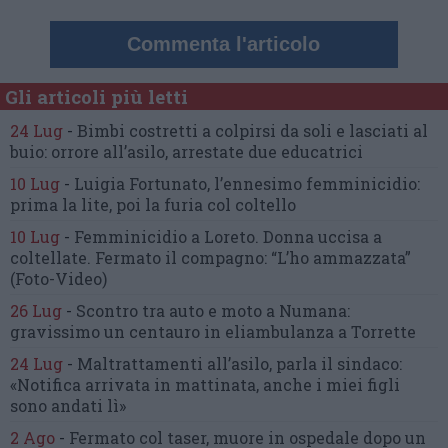
Commenta l'articolo
Gli articoli più letti
24 Lug
-
Bimbi costretti a colpirsi da soli
e lasciati al
buio:
orrore all’asilo, arrestate due educatrici
10 Lug
-
Luigia Fortunato,
l’ennesimo femminicidio:
prima la lite, poi la furia col coltello
10 Lug
-
Femminicidio a Loreto.
Donna uccisa a
coltellate.
Fermato il compagno: “L’ho ammazzata”
(Foto-Video)
26 Lug
-
Scontro tra auto e moto a Numana:
gravissimo un centauro
in eliambulanza a Torrette
24 Lug
-
Maltrattamenti all’asilo, parla il sindaco:
«Notifica arrivata in mattinata,
anche i miei figli
sono andati lì»
2 Ago
-
Fermato col taser,
muore in ospedale dopo un