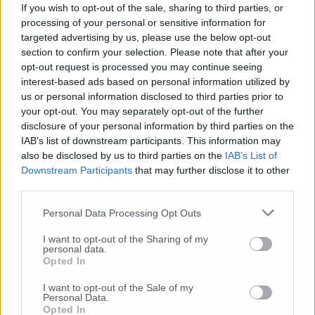
sempre con il sorriso sulle labbra, la sua
If you wish to opt-out of the sale, sharing to third parties, or
solidarietà proprio contro il Covid 19 quando
processing of your personal or sensitive information for
aveva dimostrato con un grande gesto di
targeted advertising by us, please use the below opt-out
solidarietà verso gli operatori socio sanitari e
section to confirm your selection. Please note that after your
del volontariato il dono a loro di pasti
opt-out request is processed you may continue seeing
durante il loro prezioso servizio durante il
interest-based ads based on personal information utilized by
primo lockdown. In queste settimane ha
us or personal information disclosed to third parties prior to
your opt-out. You may separately opt-out of the further
lottato silenziosamente con tutta la sua forza,
disclosure of your personal information by third parties on the
ma non ce l’ha fatta. Il suo dinamismo di
IAB’s list of downstream participants. This information may
imprenditore, lo stretto legame con i suoi
also be disclosed by us to third parties on the
IAB’s List of
familiari contitolari dell’attività sono per
Downstream Participants
that may further disclose it to other
tutti noi testimonianza viva di positività ed
third parties.
intraprendenza. A nome mio personale e di
tutta la città giungano ai suoi familiari le piu’
Personal Data Processing Opt Outs
sentite condoglianze. Un caro abbraccio».
I want to opt-out of the Sharing of my
personal data.
Opted In
La data del funerale non è stata ancora fissata
ma le esequie potrebbero svolgersi giovedì 11
I want to opt-out of the Sale of my
marzo nella chiesa della Misericordia di
Personal Data.
Opted In