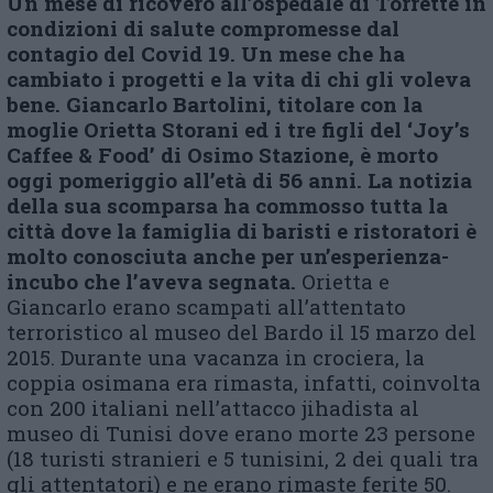
Un mese di ricovero all’ospedale di Torrette in
condizioni di salute compromesse dal
contagio del Covid 19. Un mese che ha
cambiato i progetti
e la vita di chi gli voleva
bene
. Giancarlo Bartolini, titolare con la
moglie Orietta Storani ed i tre figli del ‘Joy’s
Caffee & Food’ di Osimo Stazione, è morto
oggi pomeriggio all’età di 56 anni.
La notizia
della sua scomparsa ha commosso
tutta la
città dove la famiglia di
baristi e
ristoratori è
molto conosciuta anche per un’
esperienza-
incubo
che l’aveva segnata.
Orietta e
Giancarlo erano scampati all’attentato
terroristico al museo del Bardo il 15 marzo del
2015. Durante una vacanza in crociera, la
coppia osimana era rimasta, infatti, coinvolta
con 200 italiani nell’attacco jihadista al
museo di Tunisi dove erano morte 23 persone
(18 turisti stranieri e 5 tunisini, 2 dei quali tra
gli attentatori) e ne erano rimaste ferite 50.