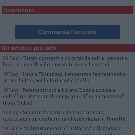
Commenta
Commenta l'articolo
Gli articoli più letti
24 Lug
-
Bimbi costretti a colpirsi da soli
e lasciati al
buio:
orrore all’asilo, arrestate due educatrici
10 Lug
-
Luigia Fortunato,
l’ennesimo femminicidio:
prima la lite, poi la furia col coltello
10 Lug
-
Femminicidio a Loreto.
Donna uccisa a
coltellate.
Fermato il compagno: “L’ho ammazzata”
(Foto-Video)
26 Lug
-
Scontro tra auto e moto a Numana:
gravissimo un centauro
in eliambulanza a Torrette
24 Lug
-
Maltrattamenti all’asilo, parla il sindaco:
«Notifica arrivata in mattinata,
anche i miei figli