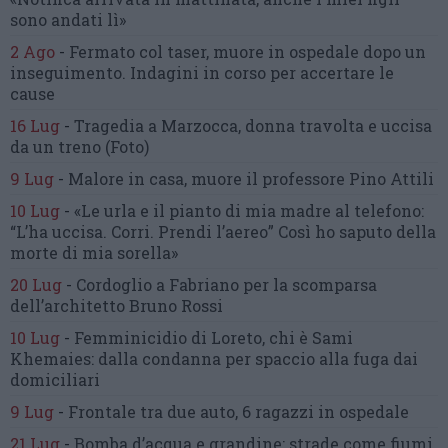
sono andati lì»
2 Ago
-
Fermato col taser,
muore in ospedale dopo un
inseguimento.
Indagini in corso per accertare le
cause
16 Lug
-
Tragedia a Marzocca,
donna travolta e uccisa
da un treno
(Foto)
9 Lug
-
Malore in casa, muore
il professore Pino Attili
10 Lug
-
«Le urla e il pianto di mia madre al telefono:
“L’ha uccisa. Corri. Prendi l’aereo”
Così ho saputo della
morte di mia sorella»
20 Lug
-
Cordoglio a Fabriano per la scomparsa
dell’architetto Bruno Rossi
10 Lug
-
Femminicidio di Loreto, chi è Sami
Khemaies:
dalla condanna per spaccio
alla fuga dai
domiciliari
9 Lug
-
Frontale tra due auto,
6 ragazzi in ospedale
21 Lug
-
Bomba d’acqua e grandine:
strade come fiumi,