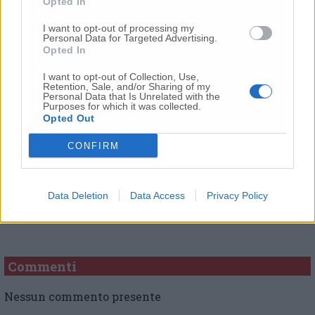
Opted In
I want to opt-out of processing my
Personal Data for Targeted Advertising.
Opted In
I want to opt-out of Collection, Use,
Retention, Sale, and/or Sharing of my
Personal Data that Is Unrelated with the
© RIPRODUZIONE RISERVATA
Purposes for which it was collected.
Opted Out
Vai alla home
CONFIRM
Data Deletion
Data Access
Privacy Policy
Commenti
Nessun commento presente