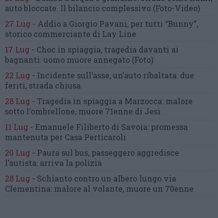
auto bloccate.
Il bilancio complessivo
(Foto-Video)
27 Lug
-
Addio a Giorgio Pavani,
per tutti “Bunny”,
storico commerciante di Lay Line
17 Lug
-
Choc in spiaggia,
tragedia davanti ai
bagnanti:
uomo muore annegato
(Foto)
22 Lug
-
Incidente sull’asse, un’auto ribaltata:
due
feriti, strada chiusa
28 Lug
-
Tragedia in spiaggia a Marzocca:
malore
sotto l’ombrellone,
muore 71enne di Jesi
11 Lug
-
Emanuele Filiberto di Savoia:
promessa
mantenuta
per Casa Perticaroli
20 Lug
-
Paura sul bus, passeggero
aggredisce
l’autista: arriva la polizia
28 Lug
-
Schianto contro un albero
lungo via
Clementina:
malore al volante, muore un 70enne