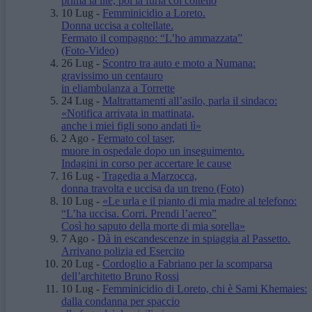
prima la lite, poi la furia col coltello
10 Lug
-
Femminicidio a Loreto.
Donna uccisa a coltellate.
Fermato il compagno: “L’ho ammazzata”
(Foto-Video)
26 Lug
-
Scontro tra auto e moto a Numana:
gravissimo un centauro
in eliambulanza a Torrette
24 Lug
-
Maltrattamenti all’asilo, parla il sindaco:
«Notifica arrivata in mattinata,
anche i miei figli sono andati lì»
2 Ago
-
Fermato col taser,
muore in ospedale dopo un inseguimento.
Indagini in corso per accertare le cause
16 Lug
-
Tragedia a Marzocca,
donna travolta e uccisa da un treno
(Foto)
10 Lug
-
«Le urla e il pianto di mia madre al telefono:
“L’ha uccisa. Corri. Prendi l’aereo”
Così ho saputo della morte di mia sorella»
7 Ago
-
Dà in escandescenze in spiaggia al Passetto.
Arrivano polizia ed Esercito
20 Lug
-
Cordoglio a Fabriano per la scomparsa
dell’architetto Bruno Rossi
10 Lug
-
Femminicidio di Loreto, chi è Sami Khemaies:
dalla condanna per spaccio