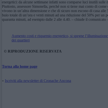
energetici: da alcune settimane infatti sono comparse luci inutili sulle
Piuttosto, assessore Simonella, perché non si tiene mai conto di come c
vivono in un’altra dimensione e che di sicuro non escono di casa alle
buio totale di un’ora e venti minuti ad una riduzione del 50% per un 
quaranta minuti, ad esempio dalle 2 alle 4.40. – chiude il comunicato –
Aumento costi e risparmio energetico, si spegne l’illuminazione
dei quartieri
© RIPRODUZIONE RISERVATA
Torna alla home page
»
Iscriviti alla newsletter di Cronache Ancona