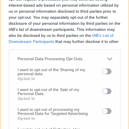
interest-based ads based on personal information utilized by
us or personal information disclosed to third parties prior to
your opt-out. You may separately opt-out of the further
disclosure of your personal information by third parties on the
IAB’s list of downstream participants. This information may
also be disclosed by us to third parties on the
IAB’s List of
Downstream Participants
that may further disclose it to other
Commenti
third parties.
Nessun commento presente
Personal Data Processing Opt Outs
I want to opt-out of the Sharing of my
personal data.
Commenta
Opted In
I want to opt-out of the Sale of my
Personal Data.
Commenta l'articolo
Opted In
I want to opt-out of processing my
Gli articoli più letti
Personal Data for Targeted Advertising.
Opted In
24 Lug
-
Bimbi costretti a colpirsi da soli
e lasciati al
buio:
orrore all’asilo, arrestate due educatrici