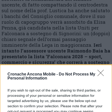
uscente, di fatto compattando il centrodestra
sul nome della prof. Lustica ha anche salutato
i banchi del Consiglio comunale, dove il suo
ruolo di capogruppo verrà assorbito da Elisa
Penna, già candidata nella lista Uniti per
Falconara a sostegno di Signorini: un (doppio)
chiaro segnale dell’ormai passaggio
imminente della Lega in maggioranza.
Ieri
intanto l’assessore uscente Raimondo Baia ha
presentato la lista ‘Falconara 2028 – sport,
commercio e sicurezza’ che correrà a sostegno
sempre della coalizione Stefania Signorini
sindaco.
Cronache Ancona Mobile -
Do Not Process My
Personal Information
If you wish to opt-out of the sale, sharing to third parties, or
© RIPRODUZIONE RISERVATA
processing of your personal or sensitive information for
targeted advertising by us, please use the below opt-out
Vai alla home
section to confirm your selection. Please note that after your
opt-out request is processed you may continue seeing