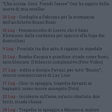
“L’ha uccisa. Corri. Prendi l’aereo”
Così ho saputo della
morte di mia sorella»
20 Lug
-
Cordoglio a Fabriano per la scomparsa
dell’architetto Bruno Rossi
10 Lug
-
Femminicidio di Loreto, chi è Sami
Khemaies:
dalla condanna per spaccio
alla fuga dai
domiciliari
9 Lug
-
Frontale tra due auto,
6 ragazzi in ospedale
21 Lug
-
Bomba d’acqua e grandine:
strade come fiumi,
auto bloccate.
Il bilancio complessivo
(Foto-Video)
27 Lug
-
Addio a Giorgio Pavani,
per tutti “Bunny”,
storico commerciante di Lay Line
17 Lug
-
Choc in spiaggia,
tragedia davanti ai
bagnanti:
uomo muore annegato
(Foto)
22 Lug
-
Incidente sull’asse, un’auto ribaltata:
due
feriti, strada chiusa
28 Lug
-
Tragedia in spiaggia a Marzocca:
malore