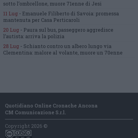
sotto l’ombrellone,
muore 71enne di Jesi
11 Lug
-
Emanuele Filiberto di Savoia:
promessa
mantenuta
per Casa Perticaroli
20 Lug
-
Paura sul bus, passeggero
aggredisce
l’autista: arriva la polizia
28 Lug
-
Schianto contro un albero
lungo via
Clementina:
malore al volante, muore un 70enne
Quotidiano Online Cronache Ancona
CM Comunicazione S.r.l.
Copyright 2026 ©