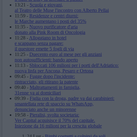
13:21
-
Scuola e giovani,
al Teatro delle Muse l'incontro con Alberto Pellai
11:59
-
Residenze e centri diurni:
le Marche aumentano i posti del 35%
11:35
-
Nuovo purificatore d'aria
donato alla Pink Room di Oncologia
11:28
-
Alloggiano in hotel
e scappano senza pagare:
il questore emette 5 fogli di via
11:25
-
Duecento euro al mese per gli anziani
non autosufficienti: bando aperto
11:13
-
Sbloccati 106 milioni per i porti dell'Adriatico:
nuova linfa per Ancona, Pesaro e Ortona
09:45
-
Fugge dopo l'incidente:
rintracciato, gli ritirano la patente
09:40
-
Maltrattamenti in famiglia,
31enne va ai domiciliari
09:39
-
Figlia con la droga, padre va dai carabinieri:
smantellata rete di spaccio su WhatsApp,
denunciato anche un minorenne
19:58
-
Pieralisi, svolta societaria:
Ver Capital acquisisce il 70% del capitale.
Iniezione da 16 milioni per la crescita globale
24 Lug
-
Bimbi costretti a colpirsi da soli