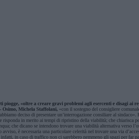
ti piogge,
«
oltre a creare gravi problemi agli esercenti e disagi ai re
a- Osimo,
Michela Staffolani,
«con il sostegno del consigliere comunale
abbiamo deciso di presentare un’interrogazione consiliare al sindaco». F
onda in merito ai tempi di ripristino della viabilità; che chiarisca perch
qua; che dicano se intendono trovare una viabilità alternativa verso l’osp
ro avviso, è necessaria una particolare celerità nel trovare una via d’acc
atti, in caso di traffico non ci sarebbero nemmeno gli spazi per far pa