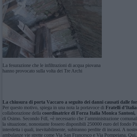
La fesurazione che le infiltrazioni di acqua piovana
hanno provocato sulla volta dei Tre Archi
La chiusura di porta Vaccaro a seguito dei danni causati dalle for
Per questo motivo, spiega in una nota la portavoce di
Fratelli d’Itali
collaborazione della
c
oordinatrice di Forza Italia Monica Santoni,
di Osimo. Secondo FdI, «è necessario che l’amministrazione comunale risp
la situazione, nonostante fossero disponibili 250000 euro del fondo Pin
interdetta i quali, inevitabilmente, subiranno perdite di incassi. A nost
ambulanze vie strette come Via San Francesco e Via Pompeiana. Qui, inf