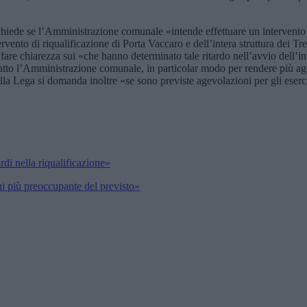
 chiede se l’Amministrazione comunale «intende effettuare un intervento pr
ntervento di riqualificazione di Porta Vaccaro e dell’intera struttura dei
 fare chiarezza sui «che hanno determinato tale ritardo nell’avvio dell’int
 in atto l’Amministrazione comunale, in particolar modo per rendere più a
 della Lega si domanda inoltre «se sono previste agevolazioni per gli ese
rdi nella riqualificazione»
i più preoccupante del previsto»