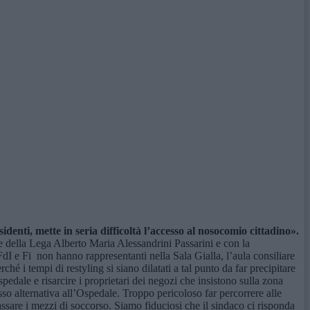
sidenti, mette in seria difficoltà l’accesso al nosocomio cittadino
»
.
 della Lega Alberto Maria Alessandrini Passarini e con la
dI e Fi non hanno rappresentanti nella Sala Gialla, l’aula consiliare
é i tempi di restyling si siano dilatati a tal punto da far precipitare
edale e risarcire i proprietari dei negozi che insistono sulla zona
esso alternativa all’Ospedale. Troppo pericoloso far percorrere alle
ssare i mezzi di soccorso. Siamo fiduciosi che il sindaco ci risponda