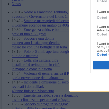
Opted 
News
I want t
20:01
-
Addio a Francesco Tentindo,
avvocato e Governatore del Lions Club
Opted 
19:42
-
Strade e marciapiedi del centro:
il Comune accende un mutuo da 400mila euro
I want 
19:39
-
Emergenza caldo, è bollino rosso:
Advertis
previsti fino a 38 gradi
Opted 
18:55
-
Soccorre una donna
ma pensano la stia aggredendo:
I want t
of my P
messo ko con una bottigliata in testa
was col
18:19
-
Polo 0-6 anni: apertura congiunta
Opted 
di nido e materna
17:28
-
Lotta alla zanzara tigre,
installate 14 ovitrappole in città:
la mappa e come funziona
14:54
-
Violenza di genere, arriva il Protocollo "Zeus"
per la prevenzione dei maltrattanti
14:14
-
Incidente e omissione di soccorso:
revocati i domiciliari,
40enne finisce a Montacuto
13:38
-
Emergenza caldo: spesa a domicilio
e sale climatizzate per anziani e fragili
13:35
-
Spaccio di droga in spiaggia:
il fiuto di Billy fa arrestare il pusher