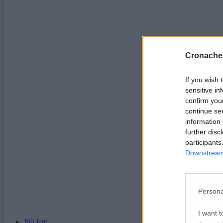
Cronache
If you wish 
sensitive in
confirm you
continue se
information 
further disc
participants
Downstream 
Persona
I want t
Più letti