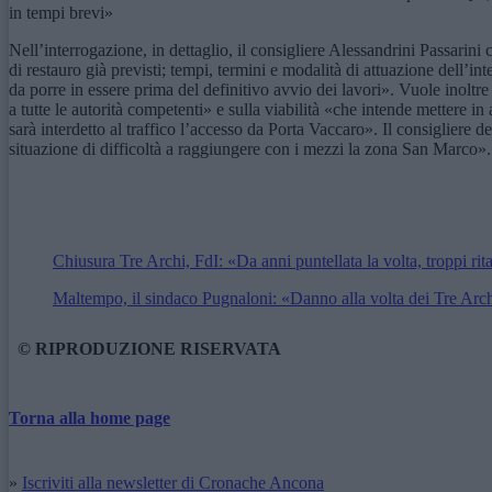
in tempi brevi»
Nell’interrogazione, in dettaglio, il consigliere Alessandrini Passarini
di restauro già previsti; tempi, termini e modalità di attuazione dell’i
da porre in essere prima del definitivo avvio dei lavori». Vuole inoltre
a tutte le autorità competenti» e sulla viabilità «che intende mettere
sarà interdetto al traffico l’accesso da Porta Vaccaro». Il consigliere
situazione di difficoltà a raggiungere con i mezzi la zona San Marco».
Chiusura Tre Archi, FdI: «Da anni puntellata la volta, troppi rita
Maltempo, il sindaco Pugnaloni: «Danno alla volta dei Tre Arch
© RIPRODUZIONE RISERVATA
Torna alla home page
»
Iscriviti alla newsletter di Cronache Ancona