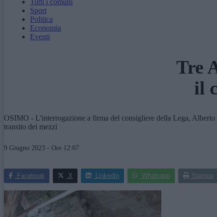
Tutti i comuni
Sport
Politica
Economia
Eventi
Tre 
il
OSIMO - L'interrogazione a firma del consigliere della Lega, Alberto Ma
transito dei mezzi
9 Giugno 2023 - Ore 12:07
Facebook
X
LinkedIn
Whatsapp
Stampa