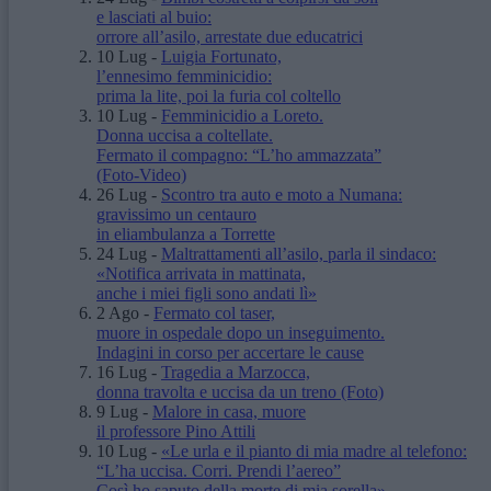
e lasciati al buio:
orrore all’asilo, arrestate due educatrici
10 Lug
-
Luigia Fortunato,
l’ennesimo femminicidio:
prima la lite, poi la furia col coltello
10 Lug
-
Femminicidio a Loreto.
Donna uccisa a coltellate.
Fermato il compagno: “L’ho ammazzata”
(Foto-Video)
26 Lug
-
Scontro tra auto e moto a Numana:
gravissimo un centauro
in eliambulanza a Torrette
24 Lug
-
Maltrattamenti all’asilo, parla il sindaco:
«Notifica arrivata in mattinata,
anche i miei figli sono andati lì»
2 Ago
-
Fermato col taser,
muore in ospedale dopo un inseguimento.
Indagini in corso per accertare le cause
16 Lug
-
Tragedia a Marzocca,
donna travolta e uccisa da un treno
(Foto)
9 Lug
-
Malore in casa, muore
il professore Pino Attili
10 Lug
-
«Le urla e il pianto di mia madre al telefono:
“L’ha uccisa. Corri. Prendi l’aereo”
Così ho saputo della morte di mia sorella»