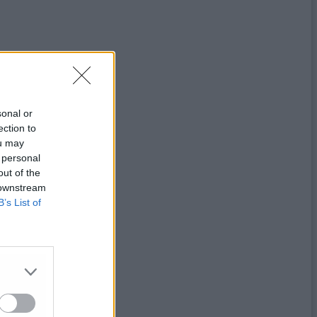
sonal or
ection to
ou may
 personal
out of the
 downstream
B’s List of