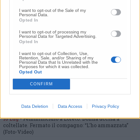
Commenti
I want to opt-out of the Sale of my
Personal Data.
Nessun commento presente
Opted In
I want to opt-out of processing my
Commenta
Personal Data for Targeted Advertising.
Opted In
I want to opt-out of Collection, Use,
Commenta l'articolo
Retention, Sale, and/or Sharing of my
Personal Data that Is Unrelated with the
Purposes for which it was collected.
Opted Out
Gli articoli più letti
CONFIRM
24 Lug
-
Bimbi costretti a colpirsi da soli
e lasciati al
buio:
orrore all’asilo, arrestate due educatrici
10 Lug
-
Luigia Fortunato,
l’ennesimo femminicidio:
Data Deletion
Data Access
Privacy Policy
prima la lite, poi la furia col coltello
10 Lug
-
Femminicidio a Loreto.
Donna uccisa a
coltellate.
Fermato il compagno: “L’ho ammazzata”
(Foto-Video)