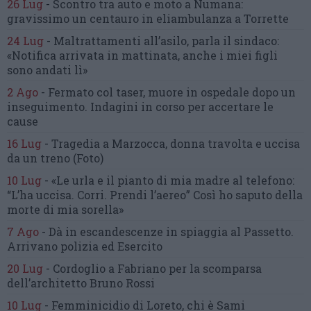
26 Lug
-
Scontro tra auto e moto a Numana:
gravissimo un centauro
in eliambulanza a Torrette
24 Lug
-
Maltrattamenti all’asilo, parla il sindaco:
«Notifica arrivata in mattinata,
anche i miei figli
sono andati lì»
2 Ago
-
Fermato col taser,
muore in ospedale dopo un
inseguimento.
Indagini in corso per accertare le
cause
16 Lug
-
Tragedia a Marzocca,
donna travolta e uccisa
da un treno
(Foto)
10 Lug
-
«Le urla e il pianto di mia madre al telefono:
“L’ha uccisa. Corri. Prendi l’aereo”
Così ho saputo della
morte di mia sorella»
7 Ago
-
Dà in escandescenze in spiaggia al Passetto.
Arrivano polizia ed Esercito
20 Lug
-
Cordoglio a Fabriano per la scomparsa
dell’architetto Bruno Rossi
10 Lug
-
Femminicidio di Loreto, chi è Sami