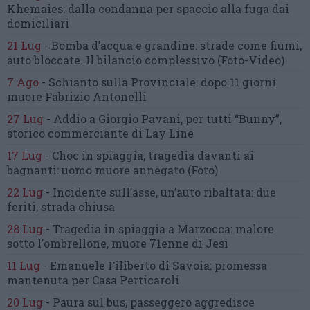
Khemaies:
dalla condanna per spaccio
alla fuga dai
domiciliari
21 Lug
-
Bomba d’acqua e grandine:
strade come fiumi,
auto bloccate.
Il bilancio complessivo
(Foto-Video)
7 Ago
-
Schianto sulla Provinciale:
dopo 11 giorni
muore Fabrizio Antonelli
27 Lug
-
Addio a Giorgio Pavani,
per tutti “Bunny”,
storico commerciante di Lay Line
17 Lug
-
Choc in spiaggia,
tragedia davanti ai
bagnanti:
uomo muore annegato
(Foto)
22 Lug
-
Incidente sull’asse, un’auto ribaltata:
due
feriti, strada chiusa
28 Lug
-
Tragedia in spiaggia a Marzocca:
malore
sotto l’ombrellone,
muore 71enne di Jesi
11 Lug
-
Emanuele Filiberto di Savoia:
promessa
mantenuta
per Casa Perticaroli
20 Lug
-
Paura sul bus, passeggero
aggredisce