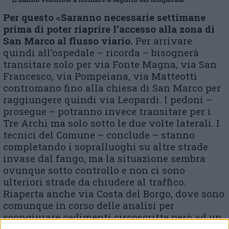
Per questo «Saranno necessarie settimane
prima di poter riaprire l’accesso alla zona di
San Marco al flusso viario.
Per arrivare
quindi all’ospedale – ricorda – bisognerà
transitare solo per via Fonte Magna, via San
Francesco, via Pompeiana, via Matteotti
contromano fino alla chiesa di San Marco per
raggiungere quindi via Leopardi. I pedoni –
prosegue – potranno invece transitare per i
Tre Archi ma solo sotto le due volte laterali. I
tecnici del Comune – conclude – stanno
completando i sopralluoghi su altre strade
invase dal fango, ma la situazione sembra
ovunque sotto controllo e non ci sono
ulteriori strade da chiudere al traffico.
Riaperta anche via Costa del Borgo, dove sono
comunque in corso delle analisi per
scongiurare cedimenti circoscritte però ad un
unico tratto».