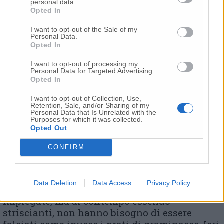
personal data.
Opted In
I want to opt-out of the Sale of my
Personal Data.
Opted In
I want to opt-out of processing my
Personal Data for Targeted Advertising.
Opted In
I want to opt-out of Collection, Use,
La rotatoria di Piazzale Rosselli
Retention, Sale, and/or Sharing of my
Personal Data that Is Unrelated with the
Attorno al tempietto della Mole, è stata tolta
Purposes for which it was collected.
Opted Out
la ghiaia, lavorato e concimato il terreno e poi
stesi rotoli pronti di piante miste
CONFIRM
appartenenti al Genere Sedum, piante
succulente che resistono alla siccità . I sedum
garantiscono un effetto prato con colorazioni
Data Deletion
Data Access
Privacy Policy
cromatiche diverse dovute alle varie specie
impiegate, ma al contempo essendo
striscianti, non hanno bisogno di essere