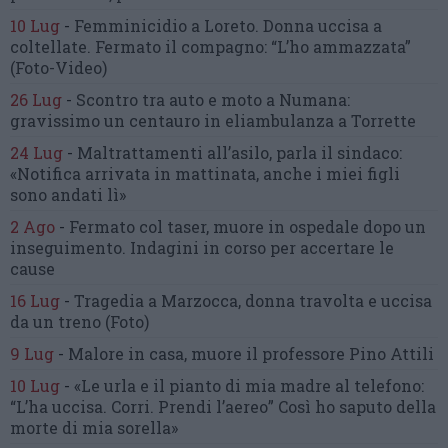
10 Lug
-
Femminicidio a Loreto.
Donna uccisa a
coltellate.
Fermato il compagno: “L’ho ammazzata”
(Foto-Video)
26 Lug
-
Scontro tra auto e moto a Numana:
gravissimo un centauro
in eliambulanza a Torrette
24 Lug
-
Maltrattamenti all’asilo, parla il sindaco:
«Notifica arrivata in mattinata,
anche i miei figli
sono andati lì»
2 Ago
-
Fermato col taser,
muore in ospedale dopo un
inseguimento.
Indagini in corso per accertare le
cause
16 Lug
-
Tragedia a Marzocca,
donna travolta e uccisa
da un treno
(Foto)
9 Lug
-
Malore in casa, muore
il professore Pino Attili
10 Lug
-
«Le urla e il pianto di mia madre al telefono:
“L’ha uccisa. Corri. Prendi l’aereo”
Così ho saputo della
morte di mia sorella»