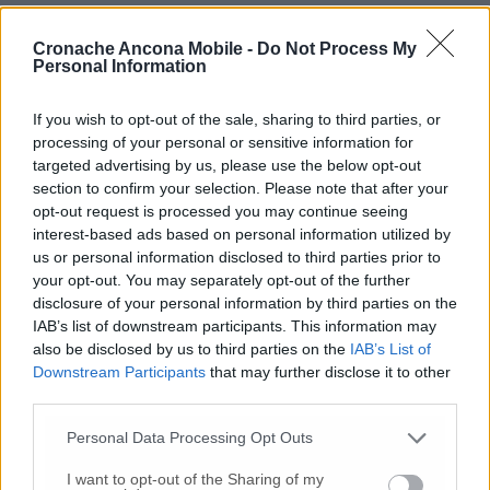
arbusti lungo tutta Via Giovanni XXIII, Piazza
del Senato e zona Duomo riaprendo il
Cronache Ancona Mobile -
Do Not Process My
panorama verso il porto, la città e tutta la
Personal Information
costa a Nord della città. Intervento analogo
anche in zona Belvedere Casanova. I lavori di
If you wish to opt-out of the sale, sharing to third parties, or
riqualificazione delle rotatorie e delle aiuole
processing of your personal or sensitive information for
hanno visto la messa a dimora di piante
targeted advertising by us, please use the below opt-out
resistenti alla siccità come Yucca filifera,
section to confirm your selection. Please note that after your
Yucca filamentosa Cordyline australis e
opt-out request is processed you may continue seeing
interest-based ads based on personal information utilized by
Agave americana, Yucca gloriosa, Yucca
us or personal information disclosed to third parties prior to
elephantipes, Chamaerops humilis,
your opt-out. You may separately opt-out of the further
Dasylirium longissimum. I tecnici del verde
disclosure of your personal information by third parties on the
del Comune di Ancona hanno adottato una
IAB’s list of downstream participants. This information may
soluzione semplice ma con bassissima
also be disclosed by us to third parties on the
IAB’s List of
manutenzione e facilmente gestibile.
Downstream Participants
that may further disclose it to other
third parties.
Personal Data Processing Opt Outs
I want to opt-out of the Sharing of my