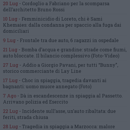
20 Lug
-
Cordoglio a Fabriano per la scomparsa
dell’architetto Bruno Rossi
10 Lug
-
Femminicidio di Loreto, chi è Sami
Khemaies:
dalla condanna per spaccio
alla fuga dai
domiciliari
9 Lug
-
Frontale tra due auto,
6 ragazzi in ospedale
21 Lug
-
Bomba d’acqua e grandine:
strade come fiumi,
auto bloccate.
Il bilancio complessivo
(Foto-Video)
27 Lug
-
Addio a Giorgio Pavani,
per tutti “Bunny”,
storico commerciante di Lay Line
17 Lug
-
Choc in spiaggia,
tragedia davanti ai
bagnanti:
uomo muore annegato
(Foto)
7 Ago
-
Dà in escandescenze in spiaggia al Passetto.
Arrivano polizia ed Esercito
22 Lug
-
Incidente sull’asse, un’auto ribaltata:
due
feriti, strada chiusa
28 Lug
-
Tragedia in spiaggia a Marzocca:
malore