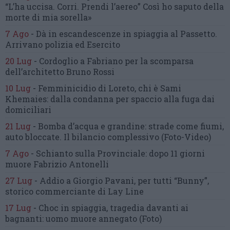
“L’ha uccisa. Corri. Prendi l’aereo”
Così ho saputo della
morte di mia sorella»
7 Ago
-
Dà in escandescenze in spiaggia al Passetto.
Arrivano polizia ed Esercito
20 Lug
-
Cordoglio a Fabriano per la scomparsa
dell’architetto Bruno Rossi
10 Lug
-
Femminicidio di Loreto, chi è Sami
Khemaies:
dalla condanna per spaccio
alla fuga dai
domiciliari
21 Lug
-
Bomba d’acqua e grandine:
strade come fiumi,
auto bloccate.
Il bilancio complessivo
(Foto-Video)
7 Ago
-
Schianto sulla Provinciale:
dopo 11 giorni
muore Fabrizio Antonelli
27 Lug
-
Addio a Giorgio Pavani,
per tutti “Bunny”,
storico commerciante di Lay Line
17 Lug
-
Choc in spiaggia,
tragedia davanti ai
bagnanti:
uomo muore annegato
(Foto)