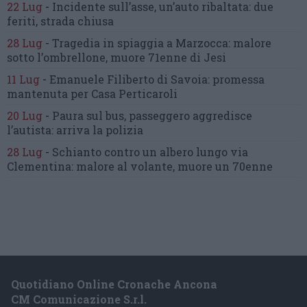
22 Lug
-
Incidente sull’asse, un’auto ribaltata:
due
feriti, strada chiusa
28 Lug
-
Tragedia in spiaggia a Marzocca:
malore
sotto l’ombrellone,
muore 71enne di Jesi
11 Lug
-
Emanuele Filiberto di Savoia:
promessa
mantenuta
per Casa Perticaroli
20 Lug
-
Paura sul bus, passeggero
aggredisce
l’autista: arriva la polizia
28 Lug
-
Schianto contro un albero
lungo via
Clementina:
malore al volante, muore un 70enne
Quotidiano Online Cronache Ancona
CM Comunicazione S.r.l.