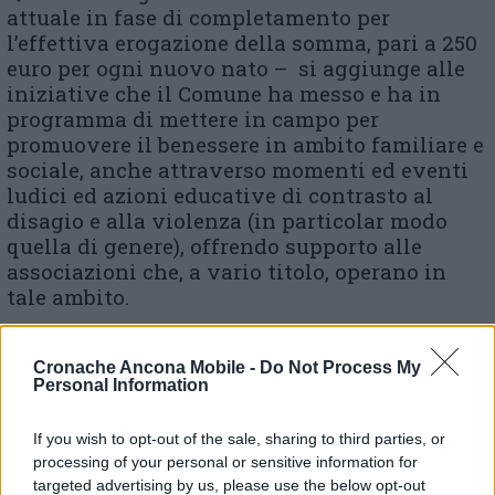
attuale in fase di completamento per
l’effettiva erogazione della somma, pari a 250
euro per ogni nuovo nato – si aggiunge alle
iniziative che il Comune ha messo e ha in
programma di mettere in campo per
promuovere il benessere in ambito familiare e
sociale, anche attraverso momenti ed eventi
ludici ed azioni educative di contrasto al
disagio e alla violenza (in particolar modo
quella di genere), offrendo supporto alle
associazioni che, a vario titolo, operano in
tale ambito.
Cronache Ancona Mobile -
Do Not Process My
Personal Information
If you wish to opt-out of the sale, sharing to third parties, or
© RIPRODUZIONE RISERVATA
processing of your personal or sensitive information for
targeted advertising by us, please use the below opt-out