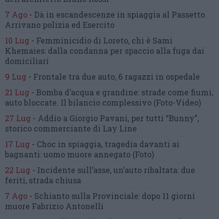
7 Ago
-
Dà in escandescenze in spiaggia al Passetto.
Arrivano polizia ed Esercito
10 Lug
-
Femminicidio di Loreto, chi è Sami
Khemaies:
dalla condanna per spaccio
alla fuga dai
domiciliari
9 Lug
-
Frontale tra due auto,
6 ragazzi in ospedale
21 Lug
-
Bomba d’acqua e grandine:
strade come fiumi,
auto bloccate.
Il bilancio complessivo
(Foto-Video)
27 Lug
-
Addio a Giorgio Pavani,
per tutti “Bunny”,
storico commerciante di Lay Line
17 Lug
-
Choc in spiaggia,
tragedia davanti ai
bagnanti:
uomo muore annegato
(Foto)
22 Lug
-
Incidente sull’asse, un’auto ribaltata:
due
feriti, strada chiusa
7 Ago
-
Schianto sulla Provinciale:
dopo 11 giorni
muore Fabrizio Antonelli