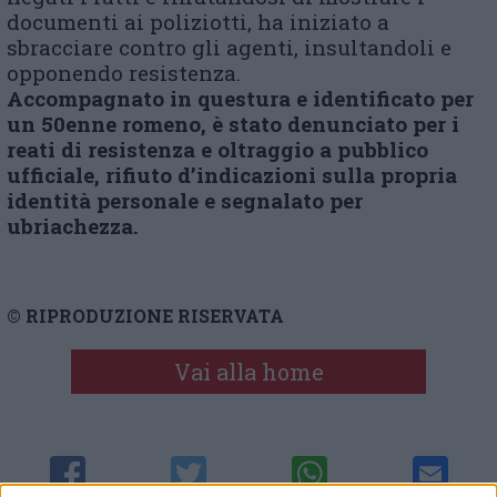
documenti ai poliziotti, ha iniziato a
sbracciare contro gli agenti, insultandoli e
opponendo resistenza.
Accompagnato in questura e identificato per
un 50enne romeno, è stato denunciato per i
reati di resistenza e oltraggio a pubblico
ufficiale, rifiuto d’indicazioni sulla propria
identità personale e segnalato per
ubriachezza.
© RIPRODUZIONE RISERVATA
Vai alla home