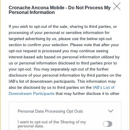
Cronache Ancona Mobile -
Do Not Process My
Personal Information
Commenti
If you wish to opt-out of the sale, sharing to third parties, or
Nessun commento presente
processing of your personal or sensitive information for
targeted advertising by us, please use the below opt-out
section to confirm your selection. Please note that after your
Commenta
opt-out request is processed you may continue seeing
interest-based ads based on personal information utilized by
us or personal information disclosed to third parties prior to
your opt-out. You may separately opt-out of the further
Commenta l'articolo
disclosure of your personal information by third parties on the
IAB’s list of downstream participants. This information may
Gli articoli più letti
also be disclosed by us to third parties on the
IAB’s List of
Downstream Participants
that may further disclose it to other
24 Lug
-
Bimbi costretti a colpirsi da soli
e lasciati al
third parties.
buio:
orrore all’asilo, arrestate due educatrici
Personal Data Processing Opt Outs
10 Lug
-
Luigia Fortunato,
l’ennesimo femminicidio:
prima la lite, poi la furia col coltello
I want to opt-out of the Sharing of my
personal data.
10 Lug
-
Femminicidio a Loreto.
Donna uccisa a