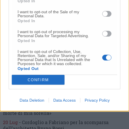
Opted In
coltellate.
Fermato il compagno: “L’ho ammazzata”
(Foto-Video)
I want to opt-out of the Sale of my
Personal Data.
26 Lug
-
Scontro tra auto e moto a Numana:
Opted In
gravissimo un centauro
in eliambulanza a Torrette
I want to opt-out of processing my
24 Lug
-
Maltrattamenti all’asilo, parla il sindaco:
Personal Data for Targeted Advertising.
«Notifica arrivata in mattinata,
anche i miei figli
Opted In
sono andati lì»
I want to opt-out of Collection, Use,
2 Ago
-
Fermato col taser,
muore in ospedale dopo un
Retention, Sale, and/or Sharing of my
Personal Data that Is Unrelated with the
inseguimento.
Indagini in corso per accertare le
Purposes for which it was collected.
cause
Opted Out
16 Lug
-
Tragedia a Marzocca,
donna travolta e uccisa
CONFIRM
da un treno
(Foto)
9 Lug
-
Malore in casa, muore
il professore Pino Attili
10 Lug
-
Data Deletion
«Le urla e il pianto di mia madre al telefono:
Data Access
Privacy Policy
“L’ha uccisa. Corri. Prendi l’aereo”
Così ho saputo della
morte di mia sorella»
20 Lug
-
Cordoglio a Fabriano per la scomparsa
dell’architetto Bruno Rossi