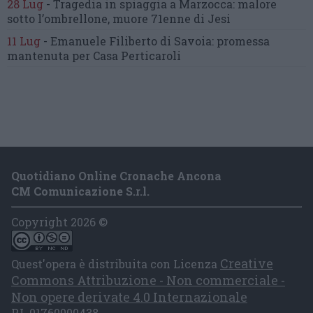
28 Lug
-
Tragedia in spiaggia a Marzocca:
malore
sotto l’ombrellone,
muore 71enne di Jesi
11 Lug
-
Emanuele Filiberto di Savoia:
promessa
mantenuta
per Casa Perticaroli
Quotidiano Online Cronache Ancona
CM Comunicazione S.r.l.
Copyright 2026 ©
Creative
Quest'opera è distribuita con Licenza
Commons Attribuzione - Non commerciale -
Non opere derivate 4.0 Internazionale
P.I. 01760000438