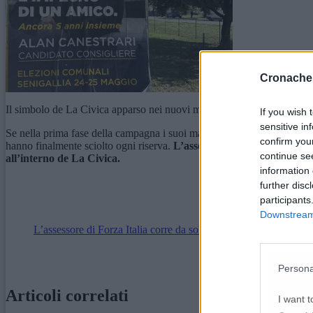
Cronache
Il simbolo de La Civica apparso nei nuovi manifesti
If you wish 
sensitive in
Se nella prima fase della campagna i suoi manifesti avevano sollevato q
confirm you
hanno finalmente sciolto ogni riserva.
L’assessore, entrato in Giunta 
continue se
all’interno de La Civica.
information 
further disc
participants
Downstream 
L’assessore di Forza Italia corre da solo. Canestrari si ricandida
Persona
Articoli correlati
I want t