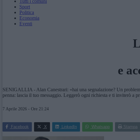
Tutti i comuni
Sport
Politica
Economia
Eventi
L
e ac
SENIGALLIA - Alan Canestrari: «hai una segnalazione? Un problema da 
penna: lascia il tuo messaggio. Leggerò ogni richiesta e ti inviterò a 
7 Aprile 2026 - Ore 21:24
Facebook
X
LinkedIn
Whatsapp
Stampa