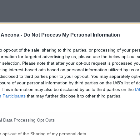
 Ancona -
Do Not Process My Personal Information
to opt-out of the sale, sharing to third parties, or processing of your per
formation for targeted advertising by us, please use the below opt-out s
ualche interrogativo – chiedendo una sorta di fiducia “al buio” senza mos
r selection. Please note that after your opt-out request is processed y
grazie alla sua candidatura in Forza Italia nel 2020, ha scelto di pr
eing interest-based ads based on personal information utilized by us or
disclosed to third parties prior to your opt-out. You may separately opt-
losure of your personal information by third parties on the IAB’s list of
. This information may also be disclosed by us to third parties on the
IA
Participants
that may further disclose it to other third parties.
 ma con che lista?
l Data Processing Opt Outs
o opt-out of the Sharing of my personal data.