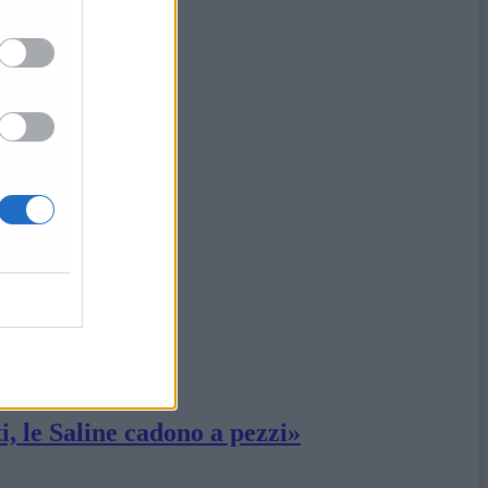
»
i, le Saline cadono a pezzi»