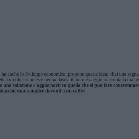
ghe ha anche lo Sviluppo economico, propone questa idea: «hai una segna
etta con blocco notes e penna: lascia il tuo messaggio, racconta la tua 
 una soluzione o aggiornarti su quello che si può fare concretamente
chiacchierata semplice davanti a un caffè
».