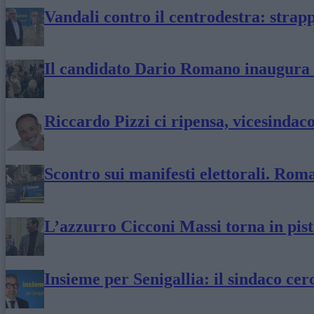
Vandali contro il centrodestra: strapp
Il candidato Dario Romano inaugura l
Riccardo Pizzi ci ripensa, vicesindaco
Scontro sui manifesti elettorali. Roma
L’azzurro Cicconi Massi torna in pista
Insieme per Senigallia: il sindaco cer