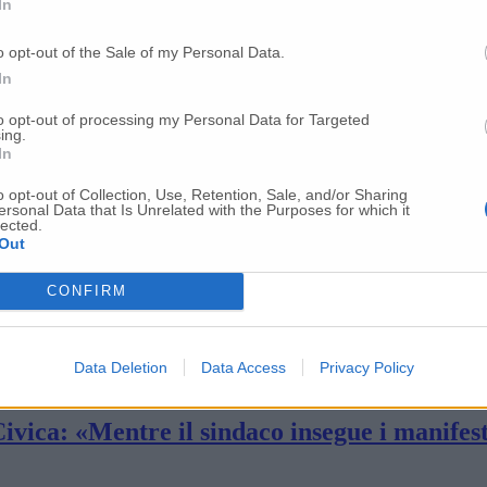
In
tra. Polemiche a parte, Perini tira dritto.
o opt-out of the Sale of my Personal Data.
In
le. Il sindaco cerca il secondo mandato
to opt-out of processing my Personal Data for Targeted
ing.
In
ra. «Diamo uno spettacolo pietoso ai giovani
o opt-out of Collection, Use, Retention, Sale, and/or Sharing
ersonal Data that Is Unrelated with the Purposes for which it
lected.
Out
ono uno yes-man»
CONFIRM
 C’è la lista d’attesa per candidarsi
Data Deletion
Data Access
Privacy Policy
ivica: «Mentre il sindaco insegue i manifest