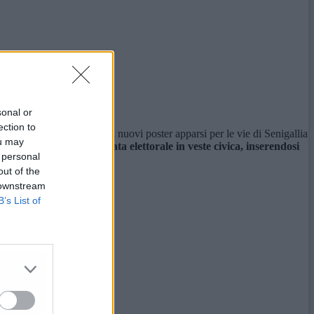
sonal or
ection to
trare simboli di lista – i nuovi poster apparsi per le vie di Senigallia
ou may
esentarsi in questa tornata elettorale in veste civica, inserendosi
 personal
out of the
 downstream
B’s List of