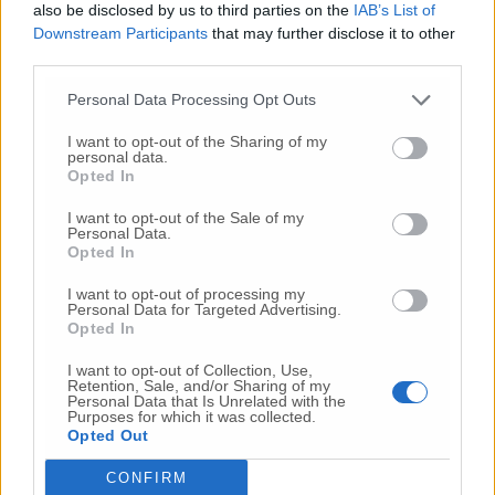
also be disclosed by us to third parties on the
IAB’s List of
Downstream Participants
that may further disclose it to other
third parties.
Commenta l'articolo
Personal Data Processing Opt Outs
Gli articoli più letti
I want to opt-out of the Sharing of my
personal data.
24 Lug
-
Bimbi costretti a colpirsi da soli
e lasciati al
Opted In
buio:
orrore all’asilo, arrestate due educatrici
I want to opt-out of the Sale of my
10 Lug
-
Luigia Fortunato,
l’ennesimo femminicidio:
Personal Data.
prima la lite, poi la furia col coltello
Opted In
10 Lug
-
Femminicidio a Loreto.
Donna uccisa a
I want to opt-out of processing my
coltellate.
Fermato il compagno: “L’ho ammazzata”
Personal Data for Targeted Advertising.
Opted In
(Foto-Video)
26 Lug
-
Scontro tra auto e moto a Numana:
I want to opt-out of Collection, Use,
Retention, Sale, and/or Sharing of my
gravissimo un centauro
in eliambulanza a Torrette
Personal Data that Is Unrelated with the
Purposes for which it was collected.
24 Lug
-
Maltrattamenti all’asilo, parla il sindaco:
Opted Out
«Notifica arrivata in mattinata,
anche i miei figli
sono andati lì»
CONFIRM