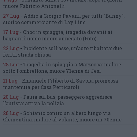
muore Fabrizio Antonelli
27 Lug
-
Addio a Giorgio Pavani,
per tutti “Bunny”,
storico commerciante di Lay Line
17 Lug
-
Choc in spiaggia,
tragedia davanti ai
bagnanti:
uomo muore annegato
(Foto)
22 Lug
-
Incidente sull’asse, un’auto ribaltata:
due
feriti, strada chiusa
28 Lug
-
Tragedia in spiaggia a Marzocca:
malore
sotto l’ombrellone,
muore 71enne di Jesi
11 Lug
-
Emanuele Filiberto di Savoia:
promessa
mantenuta
per Casa Perticaroli
20 Lug
-
Paura sul bus, passeggero
aggredisce
l’autista: arriva la polizia
28 Lug
-
Schianto contro un albero
lungo via
Clementina:
malore al volante, muore un 70enne