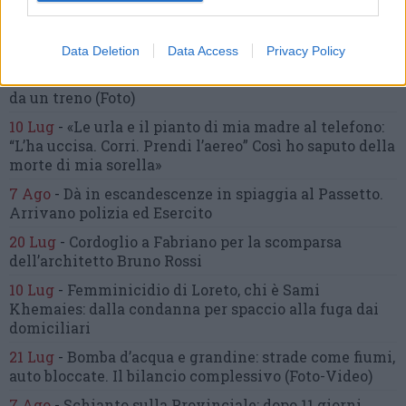
2 Ago
-
Fermato col taser,
muore in ospedale dopo un
inseguimento.
Indagini in corso per accertare le
cause
Data Deletion
Data Access
Privacy Policy
16 Lug
-
Tragedia a Marzocca,
donna travolta e uccisa
da un treno
(Foto)
10 Lug
-
«Le urla e il pianto di mia madre al telefono:
“L’ha uccisa. Corri. Prendi l’aereo”
Così ho saputo della
morte di mia sorella»
7 Ago
-
Dà in escandescenze in spiaggia al Passetto.
Arrivano polizia ed Esercito
20 Lug
-
Cordoglio a Fabriano per la scomparsa
dell’architetto Bruno Rossi
10 Lug
-
Femminicidio di Loreto, chi è Sami
Khemaies:
dalla condanna per spaccio
alla fuga dai
domiciliari
21 Lug
-
Bomba d’acqua e grandine:
strade come fiumi,
auto bloccate.
Il bilancio complessivo
(Foto-Video)
7 Ago
-
Schianto sulla Provinciale:
dopo 11 giorni