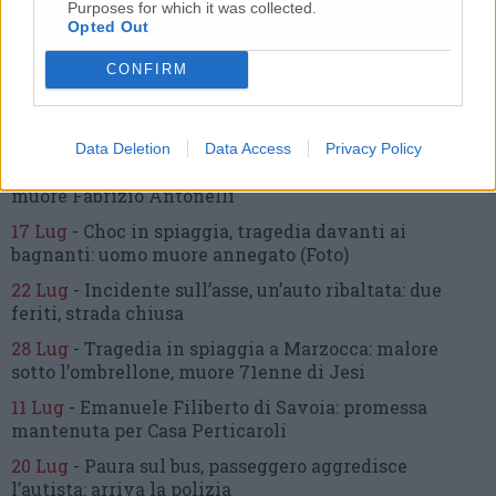
Purposes for which it was collected.
domiciliari
Opted Out
21 Lug
-
Bomba d’acqua e grandine:
strade come fiumi,
CONFIRM
auto bloccate.
Il bilancio complessivo
(Foto-Video)
27 Lug
-
Addio a Giorgio Pavani,
per tutti “Bunny”,
storico commerciante di Lay Line
Data Deletion
Data Access
Privacy Policy
7 Ago
-
Schianto sulla Provinciale:
dopo 11 giorni
muore Fabrizio Antonelli
17 Lug
-
Choc in spiaggia,
tragedia davanti ai
bagnanti:
uomo muore annegato
(Foto)
22 Lug
-
Incidente sull’asse, un’auto ribaltata:
due
feriti, strada chiusa
28 Lug
-
Tragedia in spiaggia a Marzocca:
malore
sotto l’ombrellone,
muore 71enne di Jesi
11 Lug
-
Emanuele Filiberto di Savoia:
promessa
mantenuta
per Casa Perticaroli
20 Lug
-
Paura sul bus, passeggero
aggredisce
l’autista: arriva la polizia