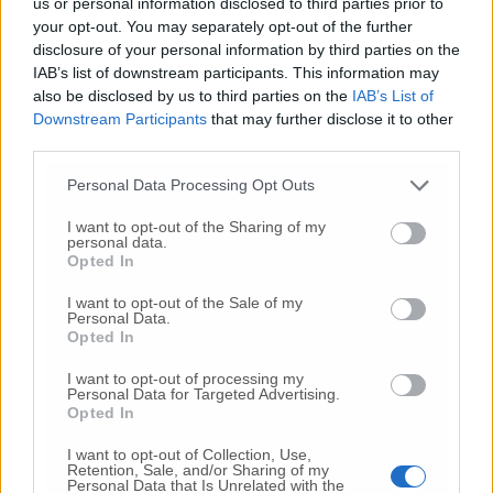
us or personal information disclosed to third parties prior to
gravissimo un centauro
in eliambulanza a Torrette
your opt-out. You may separately opt-out of the further
24 Lug
-
Maltrattamenti all’asilo, parla il sindaco:
disclosure of your personal information by third parties on the
«Notifica arrivata in mattinata,
anche i miei figli
IAB’s list of downstream participants. This information may
sono andati lì»
also be disclosed by us to third parties on the
IAB’s List of
Downstream Participants
that may further disclose it to other
2 Ago
-
Fermato col taser,
muore in ospedale dopo un
third parties.
inseguimento.
Indagini in corso per accertare le
cause
Personal Data Processing Opt Outs
16 Lug
-
Tragedia a Marzocca,
donna travolta e uccisa
I want to opt-out of the Sharing of my
da un treno
(Foto)
personal data.
Opted In
10 Lug
-
«Le urla e il pianto di mia madre al telefono:
“L’ha uccisa. Corri. Prendi l’aereo”
Così ho saputo della
I want to opt-out of the Sale of my
morte di mia sorella»
Personal Data.
Opted In
7 Ago
-
Dà in escandescenze in spiaggia al Passetto.
Arrivano polizia ed Esercito
I want to opt-out of processing my
Personal Data for Targeted Advertising.
20 Lug
-
Cordoglio a Fabriano per la scomparsa
Opted In
dell’architetto Bruno Rossi
I want to opt-out of Collection, Use,
10 Lug
-
Femminicidio di Loreto, chi è Sami
Retention, Sale, and/or Sharing of my
Personal Data that Is Unrelated with the
Khemaies:
dalla condanna per spaccio
alla fuga dai