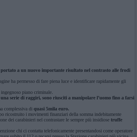
 portato a un nuovo importante risultato nel contrasto alle frodi
indagine ha permesso di fare piena luce e identificare rapidamente gli
n ingegnoso piano criminale.
una serie di raggiri, sono riusciti a manipolare l’uomo fino a farsi
mma complessiva di
quasi 5mila euro.
mpo ricostruito i movimenti finanziari della somma indebitamente
one dei carabinieri nel contrastare le sempre più insidiose
truffe
ttenzione chi ci contatta telefonicamente presentandosi come operatore
mare subito il 112 o recarsi presso la Stazione carabinieri più vicina.