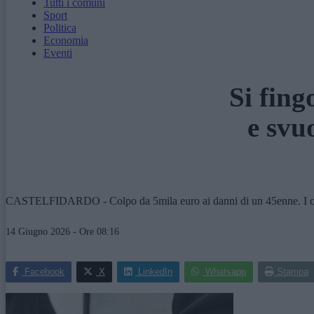
Tutti i comuni
Sport
Politica
Economia
Eventi
Si fing
e svu
CASTELFIDARDO - Colpo da 5mila euro ai danni di un 45enne. I carabin
14 Giugno 2026 - Ore 08:16
Facebook
X
LinkedIn
Whatsapp
Stampa