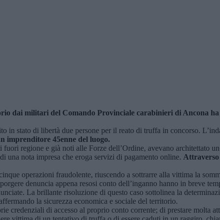
itorio dai militari del Comando Provinciale carabinieri di Ancona ha
rito in stato di libertà due persone per il reato di truffa in concorso. L’
n imprenditore 45enne del luogo.
 fuori regione e già noti alle Forze dell’Ordine, avevano architettato u
ri di una nota impresa che eroga servizi di pagamento online.
Attraverso 
 cinque operazioni fraudolente, riuscendo a sottrarre alla vittima la so
 per sporgere denuncia appena resosi conto dell’inganno hanno in breve te
unciate. La brillante risoluzione di questo caso sottolinea la determinazi
riaffermando la sicurezza economica e sociale del territorio.
rie credenziali di accesso al proprio conto corrente; di prestare molta a
re vittima di un tentativo di truffa o di essere caduti in un raggiro, chia