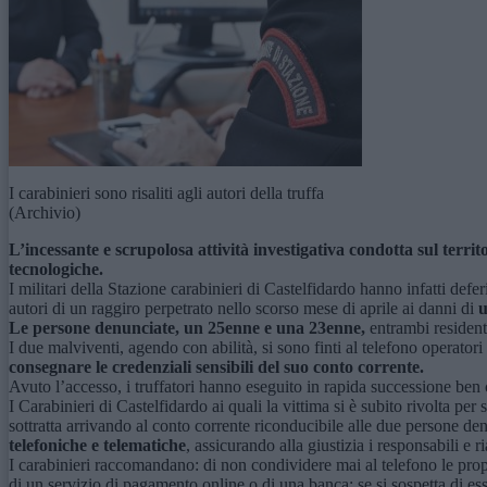
I carabinieri sono risaliti agli autori della truffa
(Archivio)
L’incessante e scrupolosa attività investigativa condotta sul terr
tecnologiche.
I militari della Stazione carabinieri di Castelfidardo hanno infatti defe
autori di un raggiro perpetrato nello scorso mese di aprile ai danni di
u
Le persone denunciate, un 25enne e una 23enne,
entrambi residenti
I due malviventi, agendo con abilità, si sono finti al telefono operato
consegnare le credenziali sensibili del suo conto corrente.
Avuto l’accesso, i truffatori hanno eseguito in rapida successione ben
I Carabinieri di Castelfidardo ai quali la vittima si è subito rivolta
sottratta arrivando al conto corrente riconducibile alle due persone den
telefoniche e telematiche
, assicurando alla giustizia i responsabili e 
I carabinieri raccomandano: di non condividere mai al telefono le prop
di un servizio di pagamento online o di una banca; se si sospetta di esse