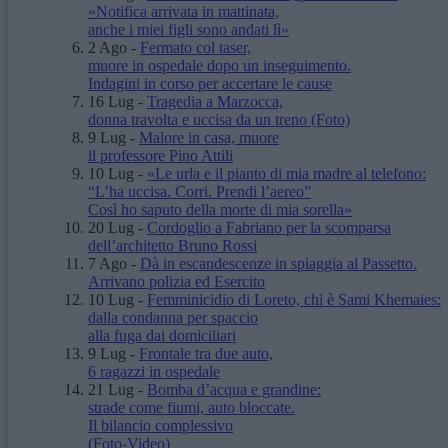
«Notifica arrivata in mattinata,
anche i miei figli sono andati lì»
2 Ago
-
Fermato col taser,
muore in ospedale dopo un inseguimento.
Indagini in corso per accertare le cause
16 Lug
-
Tragedia a Marzocca,
donna travolta e uccisa da un treno
(Foto)
9 Lug
-
Malore in casa, muore
il professore Pino Attili
10 Lug
-
«Le urla e il pianto di mia madre al telefono:
“L’ha uccisa. Corri. Prendi l’aereo”
Così ho saputo della morte di mia sorella»
20 Lug
-
Cordoglio a Fabriano per la scomparsa
dell’architetto Bruno Rossi
7 Ago
-
Dà in escandescenze in spiaggia al Passetto.
Arrivano polizia ed Esercito
10 Lug
-
Femminicidio di Loreto, chi è Sami Khemaies:
dalla condanna per spaccio
alla fuga dai domiciliari
9 Lug
-
Frontale tra due auto,
6 ragazzi in ospedale
21 Lug
-
Bomba d’acqua e grandine:
strade come fiumi, auto bloccate.
Il bilancio complessivo
(Foto-Video)