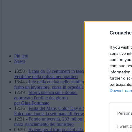
Cronache
If you wish 
sensitive in
Più letti
confirm you
News
continue se
13:50
-
Lama da 18 centimetri in tasca: denunciato.
information 
Verifiche della polizia nei quartieri
further disc
13:44
-
Lite nella cucina nello stabilimento:
participants
ferito un lavoratore, corsa in ospedale
Downstream 
12:49
-
Stop violenza sulle donne:
approvato l'ordine del giorno
per Gina Fortunato
12:36
-
Festa del Mare, Color Day e fuochi d'artificio:
Persona
Falconara lancia la settimana di Ferragosto
12:31
-
Fondo università, 233 milioni alle Marche:
maxi stanziamento del ministero
I want t
09:29
-
Sviene per il troppo alcol alla stazione: