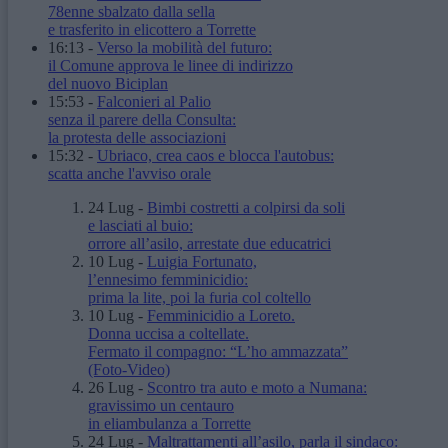
78enne sbalzato dalla sella
e trasferito in elicottero a Torrette
16:13
-
Verso la mobilità del futuro:
il Comune approva le linee di indirizzo
del nuovo Biciplan
15:53
-
Falconieri al Palio
senza il parere della Consulta:
la protesta delle associazioni
15:32
-
Ubriaco, crea caos e blocca l'autobus:
scatta anche l'avviso orale
24 Lug
-
Bimbi costretti a colpirsi da soli
e lasciati al buio:
orrore all’asilo, arrestate due educatrici
10 Lug
-
Luigia Fortunato,
l’ennesimo femminicidio:
prima la lite, poi la furia col coltello
10 Lug
-
Femminicidio a Loreto.
Donna uccisa a coltellate.
Fermato il compagno: “L’ho ammazzata”
(Foto-Video)
26 Lug
-
Scontro tra auto e moto a Numana:
gravissimo un centauro
in eliambulanza a Torrette
24 Lug
-
Maltrattamenti all’asilo, parla il sindaco: