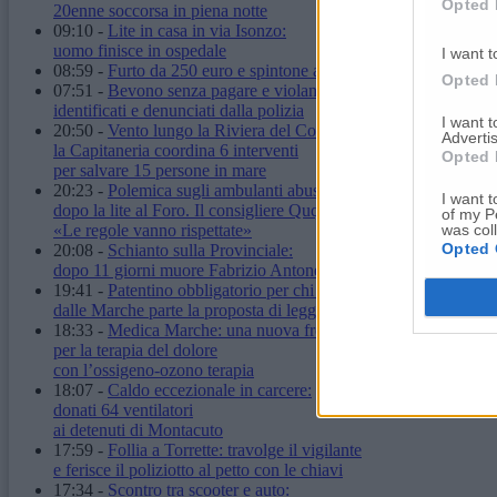
Opted 
20enne soccorsa in piena notte
09:10
-
Lite in casa in via Isonzo:
uomo finisce in ospedale
I want t
08:59
-
Furto da 250 euro e spintone al vigilante: carabinieri arr
Opted 
07:51
-
Bevono senza pagare e violano il daspo urbano:
identificati e denunciati dalla polizia
I want 
20:50
-
Vento lungo la Riviera del Conero:
Advertis
la Capitaneria coordina 6 interventi
Opted 
per salvare 15 persone in mare
20:23
-
Polemica sugli ambulanti abusivi
I want t
dopo la lite al Foro. Il consigliere Quqqass:
of my P
was col
«Le regole vanno rispettate»
Opted 
20:08
-
Schianto sulla Provinciale:
dopo 11 giorni muore Fabrizio Antonelli
19:41
-
Patentino obbligatorio per chi ha un cane:
dalle Marche parte la proposta di legge
18:33
-
Medica Marche: una nuova frontiera
per la terapia del dolore
con l’ossigeno-ozono terapia
18:07
-
Caldo eccezionale in carcere:
donati 64 ventilatori
ai detenuti di Montacuto
17:59
-
Follia a Torrette: travolge il vigilante
e ferisce il poliziotto al petto con le chiavi
17:34
-
Scontro tra scooter e auto: