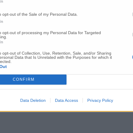
In
o opt-out of the Sale of my Personal Data.
estano i due ladri
In
to opt-out of processing my Personal Data for Targeted
ing.
In
o opt-out of Collection, Use, Retention, Sale, and/or Sharing
ersonal Data that Is Unrelated with the Purposes for which it
lected.
Out
CONFIRM
Data Deletion
Data Access
Privacy Policy