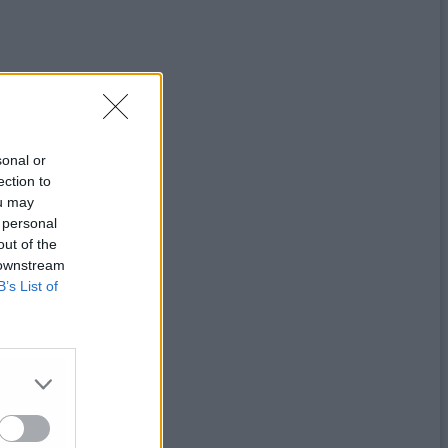
sonal or
ection to
ou may
 personal
out of the
 downstream
B’s List of