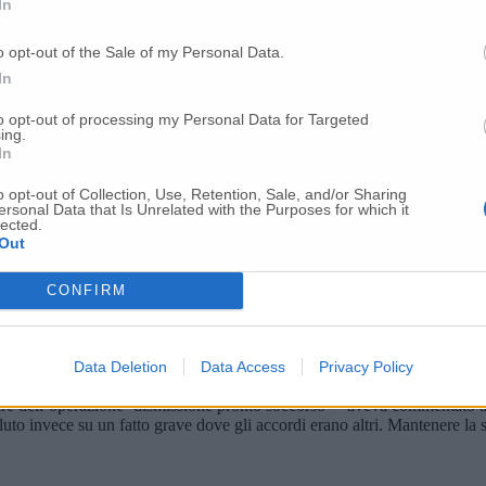
In
o opt-out of the Sale of my Personal Data.
In
to opt-out of processing my Personal Data for Targeted
ing.
In
o opt-out of Collection, Use, Retention, Sale, and/or Sharing
ersonal Data that Is Unrelated with the Purposes for which it
lected.
Out
CONFIRM
’OSPEDALE DI OSIMO
– Parole che fanno temere stravolgimenti degl
Data Deletion
Data Access
Privacy Policy
 la
consigliera Gilberta Giacchetti
(liste civiche) nel corso del consigl
tire dell’operazione ‘dismissione pronto soccorso’ – aveva commentato a
oluto invece su un fatto grave dove gli accordi erano altri. Mantenere la 