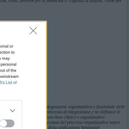
6 che, certo, prevede per la Medicina d’Urgenza la fusione, come per
sonal or
ection to
ou may
 personal
out of the
 downstream
B’s List of
o Soccorso e la graduale integrazione organizzativa e funzionale delle
lo stato di avanzamento del processo di integrazione e ne definisce le
averso la condivisione di know-how clinico e organizzativo
erritorio, pertanto per la rilevanza del processo organizzativo sopra
oseguimento e completamento della unificazione funzionale