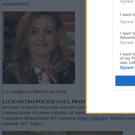
Opted 
organizzativa
”
I want t
Opted 
I want 
Advertis
Opted 
I want t
of my P
was col
Opted 
La consigliera Gilberta Giacchetti
LO SCONTRO POLITICO SUL PRONTO SOCCORSO DELL
decretare la perdita del pronto soccorso per Osimo. Lo ha sottolineato
comunicazione del primo cittadino all’apertura della seduta per avver
consigliere dimissionario del Campana (
leggi l’articolo
)- Silenzio ass
ospedale dell’ Aspio”.