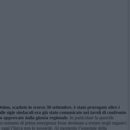
Osimo,
scaduto lo scorso 30 settembre,
è stato prorogat
o oltre i
alle sigle sindacali era già stato comunicato nei tavoli di confronto
to approvato dalla giunta regionale.
In particolare la querelle
to osimano di prima emergenza fosse destinato a restare negli organici
 oggi l’Inrca non lo possiede. Al momento l’ospedale della