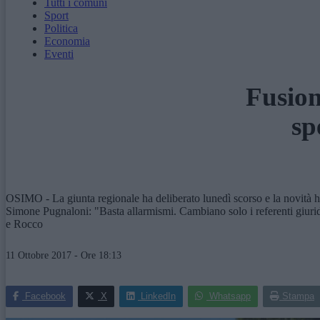
Tutti i comuni
Sport
Politica
Economia
Eventi
Fusion
sp
OSIMO - La giunta regionale ha deliberato lunedì scorso e la novità ha 
Simone Pugnaloni: "Basta allarmismi. Cambiano solo i referenti giuridic
e Rocco
11 Ottobre 2017 - Ore 18:13
Facebook
X
LinkedIn
Whatsapp
Stampa