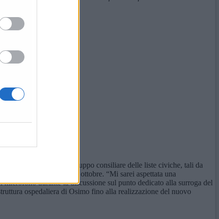
i accordi originari al gruppo consiliare delle liste civiche, tali da
io comunale dello scorso 9 ottobre. “Mi sarei aspettata una
l microfono durante la discussione sul punto dedicato alla surroga del
struttura ospedaliera di Osimo fino alla realizzazione del nuovo