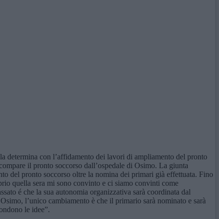
 la determina con l’affidamento dei lavori di ampliamento del pronto
scompare il pronto soccorso dall’ospedale di Osimo. La giunta
o del pronto soccorso oltre la nomina dei primari già effettuata. Fino
prio quella sera mi sono convinto e ci siamo convinti come
assato é che la sua autonomia organizzativa sarà coordinata dal
ad Osimo, l’unico cambiamento è che il primario sarà nominato e sarà
fondono le idee”.