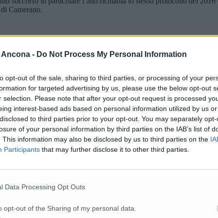
onto soccorso in particolare l’atto richiama lo stesso protocollo del 201
ca di Camerano.
 Ancona -
Do Not Process My Personal Information
to opt-out of the sale, sharing to third parties, or processing of your per
formation for targeted advertising by us, please use the below opt-out s
r selection. Please note that after your opt-out request is processed y
eing interest-based ads based on personal information utilized by us or
disclosed to third parties prior to your opt-out. You may separately opt-
losure of your personal information by third parties on the IAB’s list of
. This information may also be disclosed by us to third parties on the
IA
Participants
that may further disclose it to other third parties.
delibera del 9 ottobre 2017-
prevede inoltre la riqualificazione del Pront
l Data Processing Opt Outs
viata agli enti interessati al servizio sanità il 3 ottobre 2017 e mostra 
omplessità del modello organizzativo e di integrazione, è avvenuto attr
l contempo mantenendo e ottimizzando servizi carenti, in sinergia con il t
o opt-out of the Sharing of my personal data.
 dalla delibera della sperimentazione del percorso integrativo per il pr