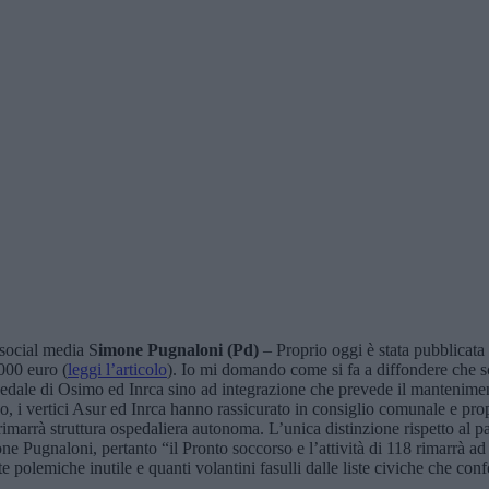
 social media S
imone Pugnaloni (Pd)
– Proprio oggi è stata pubblicata
.000 euro (
leggi l’articolo
). Io mi domando come si fa a diffondere che 
pedale di Osimo ed Inrca sino ad integrazione che prevede il manteniment
o, i vertici Asur ed Inrca hanno rassicurato in consiglio comunale e pro
marrà struttura ospedaliera autonoma. L’unica distinzione rispetto al p
ne Pugnaloni, pertanto “il Pronto soccorso e l’attività di 118 rimarrà 
te polemiche inutile e quanti volantini fasulli dalle liste civiche che con