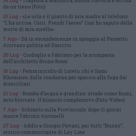
16 Lug
-
Tragedia a Marzocca,
donna travolta e uccisa
da un treno
(Foto)
10 Lug
-
«Le urla e il pianto di mia madre al telefono:
“L’ha uccisa. Corri. Prendi l’aereo”
Così ho saputo della
morte di mia sorella»
7 Ago
-
Dà in escandescenze in spiaggia al Passetto.
Arrivano polizia ed Esercito
20 Lug
-
Cordoglio a Fabriano per la scomparsa
dell’architetto Bruno Rossi
10 Lug
-
Femminicidio di Loreto, chi è Sami
Khemaies:
dalla condanna per spaccio
alla fuga dai
domiciliari
21 Lug
-
Bomba d’acqua e grandine:
strade come fiumi,
auto bloccate.
Il bilancio complessivo
(Foto-Video)
7 Ago
-
Schianto sulla Provinciale:
dopo 11 giorni
muore Fabrizio Antonelli
27 Lug
-
Addio a Giorgio Pavani,
per tutti “Bunny”,
storico commerciante di Lay Line