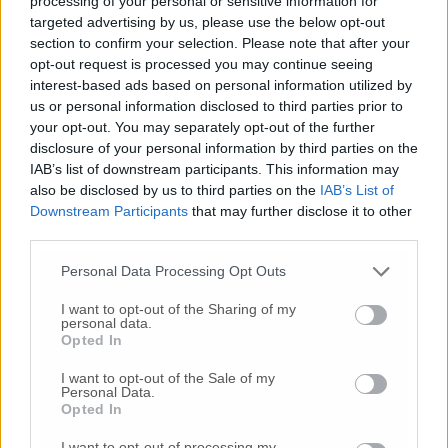
processing of your personal or sensitive information for
cadere qualsiasi progetto economicistico di
targeted advertising by us, please use the below opt-out
privatizzazione della sanità a cominciare
section to confirm your selection. Please note that after your
dalla proposta di legge regionale 145”.
opt-out request is processed you may continue seeing
interest-based ads based on personal information utilized by
us or personal information disclosed to third parties prior to
“Se non avessimo fatto un polverone noi, non
your opt-out. You may separately opt-out of the further
avrebbero fatto nulla e ci saremmo svegliati
disclosure of your personal information by third parties on the
un bel giorno con il reparto chuso” – dice
IAB’s list of downstream participants. This information may
Katia Silvestrini del Coordinamento per il
also be disclosed by us to third parties on the
IAB’s List of
punto nascite. -“Siamo abituati a far
Downstream Participants
that may further disclose it to other
battaglie, ci facciamo il ponte del 2 giugno e
third parties.
poi ritorneremo a protestare. Vogliamo quello
Personal Data Processing Opt Outs
che ci ha promesso il dirigente dottor Marini,
e cioè che quello di Fabriano, se pur
I want to opt-out of the Sharing of my
personal data.
declassato a ospedale di primo livello, sia il
Opted In
punto di riferimento della zona montana. I
nostri figli dovrebbero altrimenti nascere a
I want to opt-out of the Sale of my
Personal Data.
Branca, in Umbria”, spiega Silvestrini.
Opted In
I want to opt-out of processing my