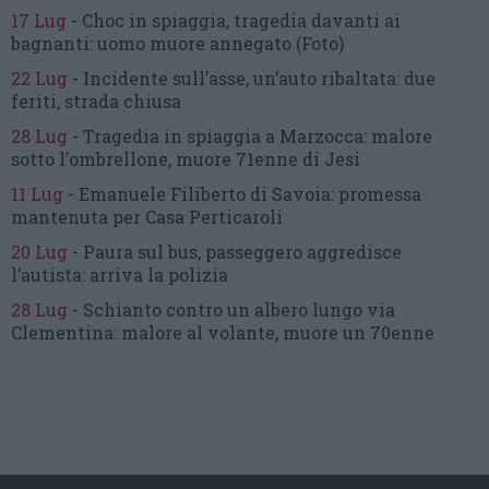
17 Lug
-
Choc in spiaggia,
tragedia davanti ai
bagnanti:
uomo muore annegato
(Foto)
22 Lug
-
Incidente sull’asse, un’auto ribaltata:
due
feriti, strada chiusa
28 Lug
-
Tragedia in spiaggia a Marzocca:
malore
sotto l’ombrellone,
muore 71enne di Jesi
11 Lug
-
Emanuele Filiberto di Savoia:
promessa
mantenuta
per Casa Perticaroli
20 Lug
-
Paura sul bus, passeggero
aggredisce
l’autista: arriva la polizia
28 Lug
-
Schianto contro un albero
lungo via
Clementina:
malore al volante, muore un 70enne