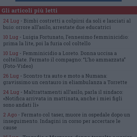
Gli articoli più letti
24 Lug
-
Bimbi costretti a colpirsi da soli
e lasciati al
buio:
orrore all’asilo, arrestate due educatrici
10 Lug
-
Luigia Fortunato,
l’ennesimo femminicidio:
prima la lite, poi la furia col coltello
10 Lug
-
Femminicidio a Loreto.
Donna uccisa a
coltellate.
Fermato il compagno: “L’ho ammazzata”
(Foto-Video)
26 Lug
-
Scontro tra auto e moto a Numana:
gravissimo un centauro
in eliambulanza a Torrette
24 Lug
-
Maltrattamenti all’asilo, parla il sindaco:
«Notifica arrivata in mattinata,
anche i miei figli
sono andati lì»
2 Ago
-
Fermato col taser,
muore in ospedale dopo un
inseguimento.
Indagini in corso per accertare le
cause