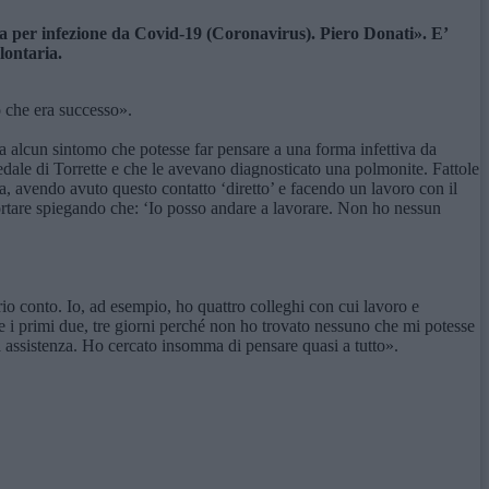
na per infezione da Covid-19 (Coronavirus). Piero Donati». E’
olontaria.
o che era successo».
 alcun sintomo che potesse far pensare a una forma infettiva da
edale di Torrette e che le avevano diagnosticato una polmonite. Fattole
a, avendo avuto questo contatto ‘diretto’ e facendo un lavoro con il
ortare spiegando che: ‘Io posso andare a lavorare. Non ho nessun
o conto. Io, ad esempio, ho quattro colleghi con cui lavoro e
e i primi due, tre giorni perché non ho trovato nessuno che mi potesse
a assistenza. Ho cercato insomma di pensare quasi a tutto».