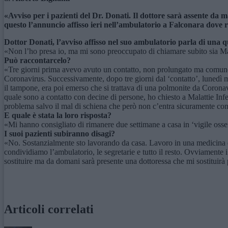
«Avviso per i pazienti del Dr. Donati. Il dottore sarà assente d
questo l’annuncio affisso ieri nell’ambulatorio a Falconara dove r
Dottor Donati, l’avviso affisso nel suo ambulatorio parla di una
«Non l’ho presa io, ma mi sono preoccupato di chiamare subito sia Mal
Può raccontarcelo?
«Tre giorni prima avevo avuto un contatto, non prolungato ma comunqu
Coronavirus. Successivamente, dopo tre giorni dal ‘contatto’, lunedì m
il tampone, era poi emerso che si trattava di una polmonite da Coronav
quale sono a contatto con decine di persone, ho chiesto a Malattie In
problema salvo il mal di schiena che però non c’entra sicuramente co
E quale è stata la loro risposta?
«Mi hanno consigliato di rimanere due settimane a casa in ‘vigile oss
I suoi pazienti subiranno disagi?
«No. Sostanzialmente sto lavorando da casa. Lavoro in una medicina di
condividiamo l’ambulatorio, le segretarie e tutto il resto. Ovviamente
sostituire ma da domani sarà presente una dottoressa che mi sostituirà
Articoli correlati