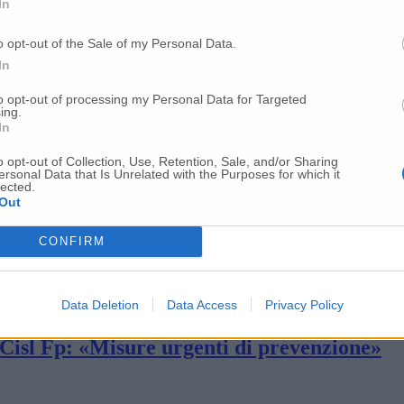
In
tà fino a metà marzo «Ufficialità tra poche 
o opt-out of the Sale of my Personal Data.
In
ati al Sanzio
to opt-out of processing my Personal Data for Targeted
ing.
In
sse senza contatti ravvicinati»
o opt-out of Collection, Use, Retention, Sale, and/or Sharing
ersonal Data that Is Unrelated with the Purposes for which it
lected.
Out
he: è un 85enne di Ancona
CONFIRM
 e distanza di sicurezza «Italiani rispettate l
Data Deletion
Data Access
Privacy Policy
 Cisl Fp: «Misure urgenti di prevenzione»