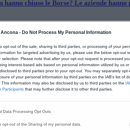
n hanno chiuso le Borse? Le aziende hanno p
il personale scolastico»
 Ancona -
Do Not Process My Personal Information
 «Più controlli per le navi in arrivo»
to opt-out of the sale, sharing to third parties, or processing of your per
formation for targeted advertising by us, please use the below opt-out s
r selection. Please note that after your opt-out request is processed y
eing interest-based ads based on personal information utilized by us or
one vicina alla paralisi»
disclosed to third parties prior to your opt-out. You may separately opt-
losure of your personal information by third parties on the IAB’s list of
. This information may also be disclosed by us to third parties on the
IA
 il processo per il ponte crollato in A14
Participants
that may further disclose it to other third parties.
orzare le misure di prevenzione in carcere»
l Data Processing Opt Outs
o opt-out of the Sharing of my personal data.