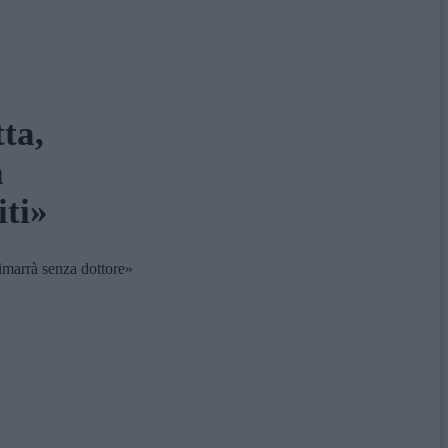
ta,
a
iti»
imarrà senza dottore»