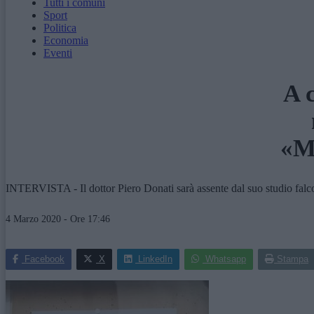
Tutti i comuni
Sport
Politica
Economia
Eventi
A 
«Ma
INTERVISTA - Il dottor Piero Donati sarà assente dal suo studio falc
4 Marzo 2020 - Ore 17:46
Facebook
X
LinkedIn
Whatsapp
Stampa