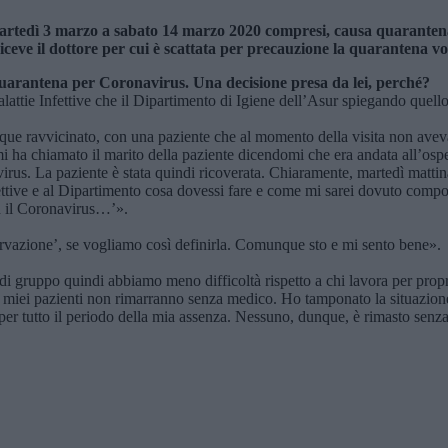
a martedì 3 marzo a sabato 14 marzo 2020 compresi, causa quarante
iceve il dottore per cui è scattata per precauzione la quarantena v
 quarantena per Coronavirus. Una decisione presa da lei, perché?
attie Infettive che il Dipartimento di Igiene dell’Asur spiegando quell
e ravvicinato, con una paziente che al momento della visita non aveva
i ha chiamato il marito della paziente dicendomi che era andata all’osp
irus. La paziente è stata quindi ricoverata. Chiaramente, martedì mattin
fettive e al Dipartimento cosa dovessi fare e come mi sarei dovuto comp
n il Coronavirus…’».
ervazione’, se vogliamo così definirla. Comunque sto e mi sento bene».
 gruppo quindi abbiamo meno difficoltà rispetto a chi lavora per propri
 i miei pazienti non rimarranno senza medico. Ho tamponato la situazion
 per tutto il periodo della mia assenza. Nessuno, dunque, è rimasto senz