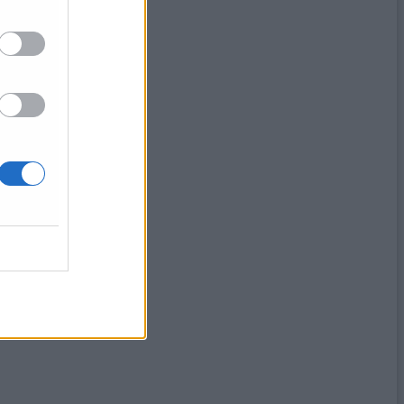
ore»
e disposizioni»