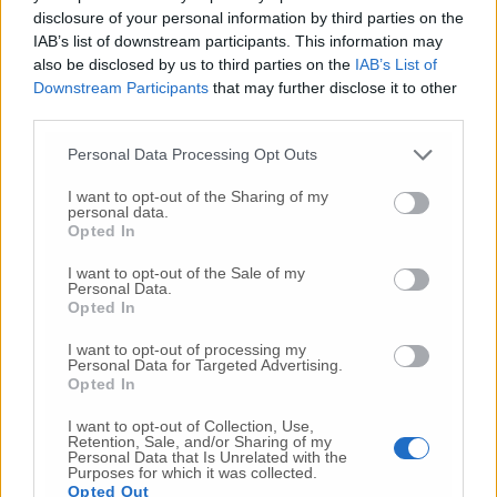
disclosure of your personal information by third parties on the
Commenti
IAB’s list of downstream participants. This information may
also be disclosed by us to third parties on the
IAB’s List of
Nessun commento presente
Downstream Participants
that may further disclose it to other
third parties.
Commenta
Personal Data Processing Opt Outs
I want to opt-out of the Sharing of my
personal data.
Commenta l'articolo
Opted In
I want to opt-out of the Sale of my
Gli articoli più letti
Personal Data.
Opted In
24 Lug
-
Bimbi costretti a colpirsi da soli
e lasciati al
buio:
orrore all’asilo, arrestate due educatrici
I want to opt-out of processing my
Personal Data for Targeted Advertising.
10 Lug
-
Luigia Fortunato,
l’ennesimo femminicidio:
Opted In
prima la lite, poi la furia col coltello
I want to opt-out of Collection, Use,
10 Lug
-
Femminicidio a Loreto.
Donna uccisa a
Retention, Sale, and/or Sharing of my
Personal Data that Is Unrelated with the
coltellate.
Fermato il compagno: “L’ho ammazzata”
Purposes for which it was collected.
(Foto-Video)
Opted Out