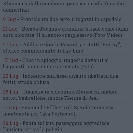
Khemaies:
dalla condanna per spaccio
alla fuga dai
domiciliari
9 Lug
-
Frontale tra due auto,
6 ragazzi in ospedale
21 Lug
-
Bomba d’acqua e grandine:
strade come fiumi,
auto bloccate.
Il bilancio complessivo
(Foto-Video)
27 Lug
-
Addio a Giorgio Pavani,
per tutti “Bunny”,
storico commerciante di Lay Line
17 Lug
-
Choc in spiaggia,
tragedia davanti ai
bagnanti:
uomo muore annegato
(Foto)
22 Lug
-
Incidente sull’asse, un’auto ribaltata:
due
feriti, strada chiusa
28 Lug
-
Tragedia in spiaggia a Marzocca:
malore
sotto l’ombrellone,
muore 71enne di Jesi
11 Lug
-
Emanuele Filiberto di Savoia:
promessa
mantenuta
per Casa Perticaroli
20 Lug
-
Paura sul bus, passeggero
aggredisce
l’autista: arriva la polizia