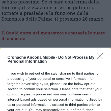
sabato prossimo. Se ci sarà conferma della
loro negativizzazione al virus potranno
tornare a presiedere la funzione della
Domenica delle Palme, il prossimo 28 marzo.
Il Covid entra nel monastero e contagia le suore
di clausura
Cronache Ancona Mobile -
Do Not Process My
© RIPRODUZIONE RISERVATA
Personal Information
Vai alla home
If you wish to opt-out of the sale, sharing to third parties, or
processing of your personal or sensitive information for
targeted advertising by us, please use the below opt-out
section to confirm your selection. Please note that after your
opt-out request is processed you may continue seeing
interest-based ads based on personal information utilized by
us or personal information disclosed to third parties prior to
your opt-out. You may separately opt-out of the further