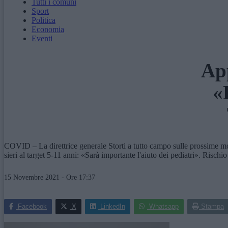
Tutti i comuni
Sport
Politica
Economia
Eventi
App
«
COVID – La direttrice generale Storti a tutto campo sulle prossime moss
sieri al target 5-11 anni: «Sarà importante l'aiuto dei pediatri». Risc
15 Novembre 2021 - Ore 17:37
Facebook
X
LinkedIn
Whatsapp
Stampa