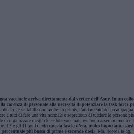
gna vaccinale arriva direttamente dal vertice dell’Asur. In un colloq
lla carenza di personale alla necessità di potenziare la task force pe
omplicato, le variabili sono molte: in primis, l’andamento della campagna
re a tutti di fare una vita normale e soprattutto di tutelare le persone p
tte di organizzare meglio le sedute vaccinali, evitando assembramenti e 
tra i 5 e gli 11 anni e,
«in questa fascia d’età, molto importante sarà l
a percentuale più bassa di prime e seconde dosi»
. Ma, ricorda la dg, «