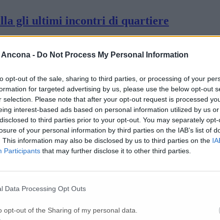
la gli ultimi incontri di quartiere
 Ancona -
Do Not Process My Personal Information
e Il tasso cumulativo sfora quota 100
to opt-out of the sale, sharing to third parties, or processing of your per
formation for targeted advertising by us, please use the below opt-out s
lunni in quarantena
r selection. Please note that after your opt-out request is processed y
eing interest-based ads based on personal information utilized by us or
disclosed to third parties prior to your opt-out. You may separately opt-
ea Veronica’, una classe in quarantena
losure of your personal information by third parties on the IAB’s list of
. This information may also be disclosed by us to third parties on the
IA
Participants
that may further disclose it to other third parties.
lle terapie intensive l’80% non vaccinati
l Data Processing Opt Outs
eoccupano di più le terapie intensive e le 
o opt-out of the Sharing of my personal data.