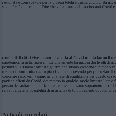
ragionata e consapevole per la propria tutela e quella di chi ci sta acc
scientificità di quei dati. Dire che si ha paura del vaccino anti Covid è
confronti di chi ci vive accanto.
La lotta al Covid non la fanno il med
pandemica in netta ripresa, «fortunatamente ha ancora dei livelli di accet
positivi su 100mila abitanti significa che stiamo crescendo in modo ver
memoria immunitaria.
In più ci stiamo muovendo per potenziare il co
concerne i ricoveri, «siamo in una fase di equilibrio e per questo ci r
pazienti affetti da Covid, dovremmo in qualche modo limitare l’attivit
personale sanitario in particolare dei medici e sono soprattutto medici
salvaguardare la possibilità di assistenza di tutti i pazienti dobbiam
Articoli correlati