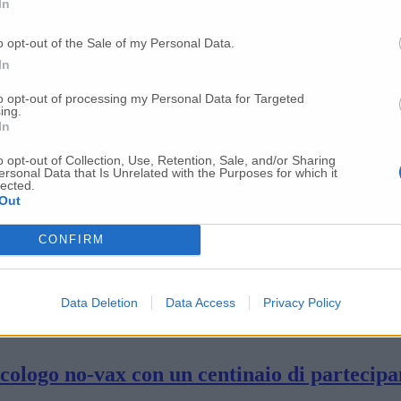
In
» Mangialardi richiama Acquaroli
o opt-out of the Sale of my Personal Data.
In
to opt-out of processing my Personal Data for Targeted
dono i ricoverati: meno 4
ing.
In
o opt-out of Collection, Use, Retention, Sale, and/or Sharing
a Cerreto d’Esi
ersonal Data that Is Unrelated with the Purposes for which it
lected.
Out
mmit tra Acquaroli e i prefetti: «Cittadini
CONFIRM
Data Deletion
Data Access
Privacy Policy
io: l’arcivescovo revoca l’incarico al parr
ecologo no-vax con un centinaio di partecipa