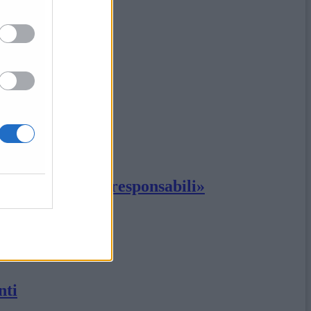
 e Comuni siano responsabili»
oco
nti