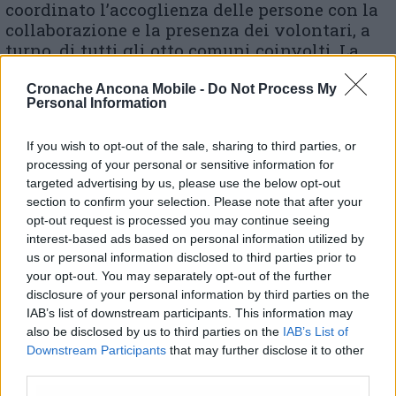
coordinato l’accoglienza delle persone con la
collaborazione e la presenza dei volontari, a
turno, di tutti gli otto comuni coinvolti. La
Croce Rossa Italiana, comitato di Castelplanio,
ha collaborato alCcentro fin dalla prima
Cronache Ancona Mobile -
Do Not Process My
Personal Information
apertura di maggio sia per il punto di primo
soccorso sia per la segreteria e altre necessità
If you wish to opt-out of the sale, sharing to third parties, or
e la Polizia municipale si è messa a
processing of your personal or sensitive information for
disposizione per assicurare il miglior
targeted advertising by us, please use the below opt-out
andamento delle attività. La seduta di oggi, 8
section to confirm your selection. Please note that after your
febbraio, è la 24esima dalla riapertura del 20
opt-out request is processed you may continue seeing
novembre per un totale di 10.800
interest-based ads based on personal information utilized by
somministrazioni, di cui quasi 9.000 dosi
us or personal information disclosed to third parties prior to
booster.
your opt-out. You may separately opt-out of the further
disclosure of your personal information by third parties on the
IAB’s list of downstream participants. This information may
also be disclosed by us to third parties on the
IAB’s List of
© RIPRODUZIONE RISERVATA
Downstream Participants
that may further disclose it to other
third parties.
Vai alla home