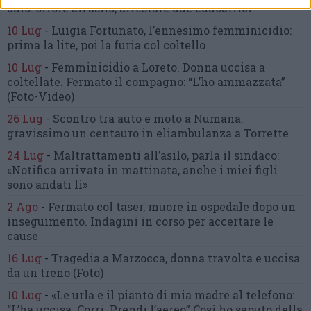
buio:
orrore all’asilo, arrestate due educatrici
10 Lug
-
Luigia Fortunato,
l’ennesimo femminicidio:
prima la lite, poi la furia col coltello
10 Lug
-
Femminicidio a Loreto.
Donna uccisa a
coltellate.
Fermato il compagno: “L’ho ammazzata”
(Foto-Video)
26 Lug
-
Scontro tra auto e moto a Numana:
gravissimo un centauro
in eliambulanza a Torrette
24 Lug
-
Maltrattamenti all’asilo, parla il sindaco:
«Notifica arrivata in mattinata,
anche i miei figli
sono andati lì»
2 Ago
-
Fermato col taser,
muore in ospedale dopo un
inseguimento.
Indagini in corso per accertare le
cause
16 Lug
-
Tragedia a Marzocca,
donna travolta e uccisa
da un treno
(Foto)
10 Lug
-
«Le urla e il pianto di mia madre al telefono:
“L’ha uccisa. Corri. Prendi l’aereo”
Così ho saputo della