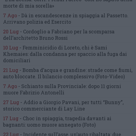
morte di mia sorella»
7 Ago
-
Dà in escandescenze in spiaggia al Passetto.
Arrivano polizia ed Esercito
20 Lug
-
Cordoglio a Fabriano per la scomparsa
dell’architetto Bruno Rossi
10 Lug
-
Femminicidio di Loreto, chi è Sami
Khemaies:
dalla condanna per spaccio
alla fuga dai
domiciliari
21 Lug
-
Bomba d’acqua e grandine:
strade come fiumi,
auto bloccate.
Il bilancio complessivo
(Foto-Video)
7 Ago
-
Schianto sulla Provinciale:
dopo 11 giorni
muore Fabrizio Antonelli
27 Lug
-
Addio a Giorgio Pavani,
per tutti “Bunny”,
storico commerciante di Lay Line
17 Lug
-
Choc in spiaggia,
tragedia davanti ai
bagnanti:
uomo muore annegato
(Foto)
22 Lug
-
Incidente sull’asse, un’auto ribaltata:
due