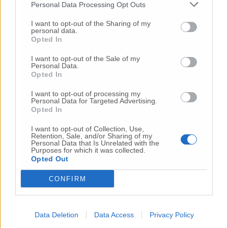
Personal Data Processing Opt Outs
I want to opt-out of the Sharing of my
personal data.
Opted In
I want to opt-out of the Sale of my
Personal Data.
Opted In
Commenti
I want to opt-out of processing my
Personal Data for Targeted Advertising.
Opted In
Nessun commento presente
I want to opt-out of Collection, Use,
Retention, Sale, and/or Sharing of my
Commenta
Personal Data that Is Unrelated with the
Purposes for which it was collected.
Opted Out
Commenta l'articolo
CONFIRM
Gli articoli più letti
Data Deletion
Data Access
Privacy Policy
24 Lug
-
Bimbi costretti a colpirsi da soli
e lasciati al