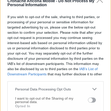
Centro Giovani e la riqualificazione dell’ex
Cronache Ancona Mobile -
Do Not Process My
Personal Information
Cinema Enal.
If you wish to opt-out of the sale, sharing to third parties, or
Un altro filo conduttore è stato quello delle
processing of your personal or sensitive information for
scuole, con il recupero dello storico Istituto
targeted advertising by us, please use the below opt-out
Gesù Bambino per accogliere gli alunni della
section to confirm your selection. Please note that after your
Leopardi, la ristrutturazione della scuola
opt-out request is processed you may continue seeing
materna di Falconara Alta e i lavori della Da
interest-based ads based on personal information utilized by
Vinci, che sarà terminata per il prossimo
us or personal information disclosed to third parties prior to
anno scolastico.
your opt-out. You may separately opt-out of the further
disclosure of your personal information by third parties on the
Quanto all’
ambiente
, Signorini ha ricordato la
IAB’s list of downstream participants. This information may
messa in sicurezza dei fossi, l’attenzione per
also be disclosed by us to third parties on the
IAB’s List of
il verde con la creazione di boschi urbani e la
Downstream Participants
that may further disclose it to other
sostituzione degli alberi abbattuti nel corso
third parties.
degli anni, l’individuazione del progetto anti-
sversamenti, finanziato da VivaServizi per 22
Personal Data Processing Opt Outs
milioni.
I want to opt-out of the Sharing of my
personal data.
Opted In