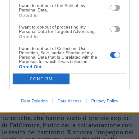
I want to opt-out of the Sale of my
Personal Data.
Opted In
I want to opt-out of processing my
Personal Data for Targeted Advertising.
Opted In
I want to opt-out of Collection, Use,
Retention, Sale, and/or Sharing of my
Personal Data that Is Unrelated with the
Purposes for which it was collected.
Opted Out
l’incontro all’Anello d’Oro
CONFIRM
Il riepilogo dei cinque anni di mandato ha
toccato gli
interventi sulle strutture sportive
Data Deletion
Data Access
Privacy Policy
(piscina, PalaBadiali, centro tennis solo per
citarne alcuni) e le manifestazioni culturali e
turistiche, che hanno visto il grande exploit
di FalComics, frutto della collaborazione con
le realtà del territorio. E ancora l’impegno nel