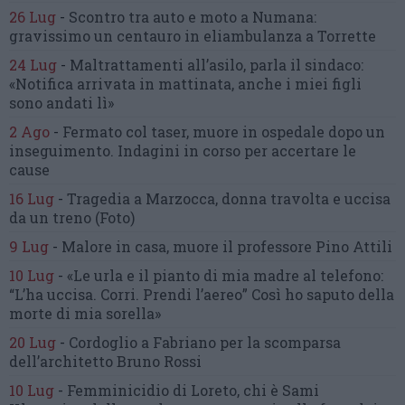
26 Lug
-
Scontro tra auto e moto a Numana:
gravissimo un centauro
in eliambulanza a Torrette
24 Lug
-
Maltrattamenti all’asilo, parla il sindaco:
«Notifica arrivata in mattinata,
anche i miei figli
sono andati lì»
2 Ago
-
Fermato col taser,
muore in ospedale dopo un
inseguimento.
Indagini in corso per accertare le
cause
16 Lug
-
Tragedia a Marzocca,
donna travolta e uccisa
da un treno
(Foto)
9 Lug
-
Malore in casa, muore
il professore Pino Attili
10 Lug
-
«Le urla e il pianto di mia madre al telefono:
“L’ha uccisa. Corri. Prendi l’aereo”
Così ho saputo della
morte di mia sorella»
20 Lug
-
Cordoglio a Fabriano per la scomparsa
dell’architetto Bruno Rossi
10 Lug
-
Femminicidio di Loreto, chi è Sami