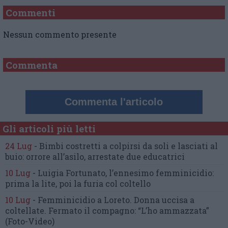
Commenti
Nessun commento presente
Commenta
Commenta l'articolo
Gli articoli più letti
24 Lug
-
Bimbi costretti a colpirsi da soli
e lasciati al
buio:
orrore all’asilo, arrestate due educatrici
10 Lug
-
Luigia Fortunato,
l’ennesimo femminicidio:
prima la lite, poi la furia col coltello
10 Lug
-
Femminicidio a Loreto.
Donna uccisa a
coltellate.
Fermato il compagno: “L’ho ammazzata”
(Foto-Video)