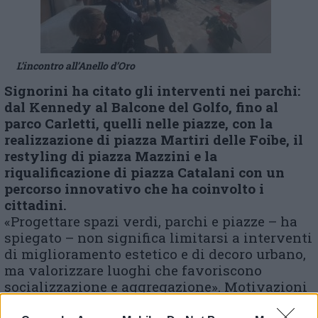
L’incontro all’Anello d’Oro
Signorini ha citato gli interventi nei parchi:
dal Kennedy al Balcone del Golfo, fino al
parco Carletti, quelli nelle piazze, con la
realizzazione di piazza Martiri delle Foibe, il
restyling di piazza Mazzini e la
riqualificazione di piazza Catalani con un
percorso innovativo che ha coinvolto i
cittadini.
«Progettare spazi verdi, parchi e piazze – ha
spiegato – non significa limitarsi a interventi
di miglioramento estetico e di decoro urbano,
ma valorizzare luoghi che favoriscono
socializzazione e aggregazione». Motivazioni
che hanno guidato anche la creazione del