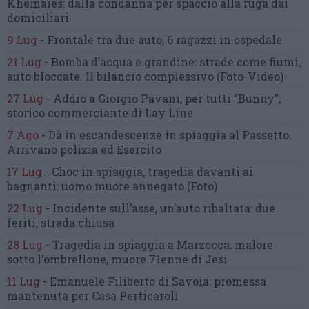
Khemaies:
dalla condanna per spaccio
alla fuga dai
domiciliari
9 Lug
-
Frontale tra due auto,
6 ragazzi in ospedale
21 Lug
-
Bomba d’acqua e grandine:
strade come fiumi,
auto bloccate.
Il bilancio complessivo
(Foto-Video)
27 Lug
-
Addio a Giorgio Pavani,
per tutti “Bunny”,
storico commerciante di Lay Line
7 Ago
-
Dà in escandescenze in spiaggia al Passetto.
Arrivano polizia ed Esercito
17 Lug
-
Choc in spiaggia,
tragedia davanti ai
bagnanti:
uomo muore annegato
(Foto)
22 Lug
-
Incidente sull’asse, un’auto ribaltata:
due
feriti, strada chiusa
28 Lug
-
Tragedia in spiaggia a Marzocca:
malore
sotto l’ombrellone,
muore 71enne di Jesi
11 Lug
-
Emanuele Filiberto di Savoia:
promessa
mantenuta
per Casa Perticaroli