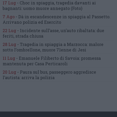
17 Lug
-
Choc in spiaggia,
tragedia davanti ai
bagnanti:
uomo muore annegato
(Foto)
7 Ago
-
Dà in escandescenze in spiaggia al Passetto.
Arrivano polizia ed Esercito
22 Lug
-
Incidente sull’asse, un’auto ribaltata:
due
feriti, strada chiusa
28 Lug
-
Tragedia in spiaggia a Marzocca:
malore
sotto l’ombrellone,
muore 71enne di Jesi
11 Lug
-
Emanuele Filiberto di Savoia:
promessa
mantenuta
per Casa Perticaroli
20 Lug
-
Paura sul bus, passeggero
aggredisce
l’autista: arriva la polizia