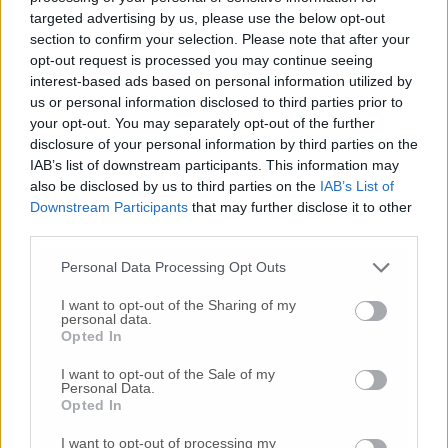
2005 che vogliamo riprendere e rilanciare in
targeted advertising by us, please use the below opt-out
maniera ancor più innovativa e in linea con
section to confirm your selection. Please note that after your
uno sviluppo caratterizzato dalla
opt-out request is processed you may continue seeing
sostenibilità ambientale, fattore
interest-based ads based on personal information utilized by
fondamentale per migliorare il rapporto fra la
us or personal information disclosed to third parties prior to
città e il porto».
your opt-out. You may separately opt-out of the further
disclosure of your personal information by third parties on the
IAB’s list of downstream participants. This information may
also be disclosed by us to third parties on the
IAB’s List of
Downstream Participants
that may further disclose it to other
third parties.
Personal Data Processing Opt Outs
I want to opt-out of the Sharing of my
personal data.
Opted In
I want to opt-out of the Sale of my
La proposta della penisola
Personal Data.
Opted In
Il vice ministro Rixi ha spiegato come «In
questi giorni ho visitato l’aeroporto di
I want to opt-out of processing my