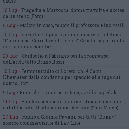
cause
16 Lug
-
Tragedia a Marzocca,
donna travolta e uccisa
da un treno
(Foto)
9 Lug
-
Malore in casa, muore
il professore Pino Attili
10 Lug
-
«Le urla e il pianto di mia madre al telefono:
“L’ha uccisa. Corri. Prendi l’aereo”
Così ho saputo della
morte di mia sorella»
20 Lug
-
Cordoglio a Fabriano per la scomparsa
dell’architetto Bruno Rossi
10 Lug
-
Femminicidio di Loreto, chi è Sami
Khemaies:
dalla condanna per spaccio
alla fuga dai
domiciliari
9 Lug
-
Frontale tra due auto,
6 ragazzi in ospedale
21 Lug
-
Bomba d’acqua e grandine:
strade come fiumi,
auto bloccate.
Il bilancio complessivo
(Foto-Video)
27 Lug
-
Addio a Giorgio Pavani,
per tutti “Bunny”,
storico commerciante di Lay Line