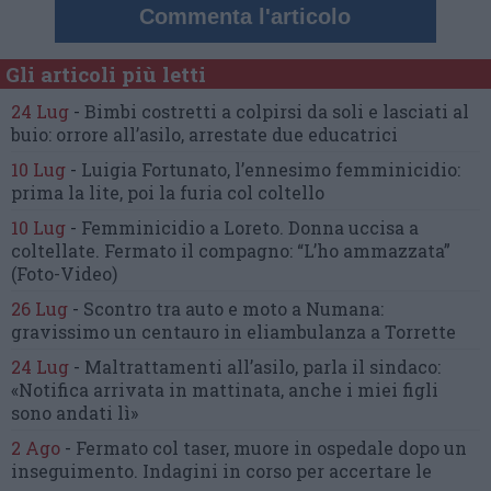
Commenta l'articolo
Gli articoli più letti
24 Lug
-
Bimbi costretti a colpirsi da soli
e lasciati al
buio:
orrore all’asilo, arrestate due educatrici
10 Lug
-
Luigia Fortunato,
l’ennesimo femminicidio:
prima la lite, poi la furia col coltello
10 Lug
-
Femminicidio a Loreto.
Donna uccisa a
coltellate.
Fermato il compagno: “L’ho ammazzata”
(Foto-Video)
26 Lug
-
Scontro tra auto e moto a Numana:
gravissimo un centauro
in eliambulanza a Torrette
24 Lug
-
Maltrattamenti all’asilo, parla il sindaco:
«Notifica arrivata in mattinata,
anche i miei figli
sono andati lì»
2 Ago
-
Fermato col taser,
muore in ospedale dopo un
inseguimento.
Indagini in corso per accertare le