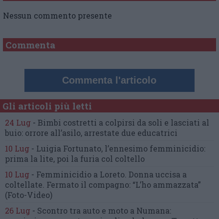
Nessun commento presente
Commenta
Commenta l'articolo
Gli articoli più letti
24 Lug
-
Bimbi costretti a colpirsi da soli
e lasciati al
buio:
orrore all’asilo, arrestate due educatrici
10 Lug
-
Luigia Fortunato,
l’ennesimo femminicidio:
prima la lite, poi la furia col coltello
10 Lug
-
Femminicidio a Loreto.
Donna uccisa a
coltellate.
Fermato il compagno: “L’ho ammazzata”
(Foto-Video)
26 Lug
-
Scontro tra auto e moto a Numana: