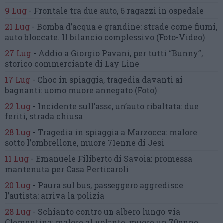
9 Lug
-
Frontale tra due auto,
6 ragazzi in ospedale
21 Lug
-
Bomba d’acqua e grandine:
strade come fiumi,
auto bloccate.
Il bilancio complessivo
(Foto-Video)
27 Lug
-
Addio a Giorgio Pavani,
per tutti “Bunny”,
storico commerciante di Lay Line
17 Lug
-
Choc in spiaggia,
tragedia davanti ai
bagnanti:
uomo muore annegato
(Foto)
22 Lug
-
Incidente sull’asse, un’auto ribaltata:
due
feriti, strada chiusa
28 Lug
-
Tragedia in spiaggia a Marzocca:
malore
sotto l’ombrellone,
muore 71enne di Jesi
11 Lug
-
Emanuele Filiberto di Savoia:
promessa
mantenuta
per Casa Perticaroli
20 Lug
-
Paura sul bus, passeggero
aggredisce
l’autista: arriva la polizia
28 Lug
-
Schianto contro un albero
lungo via
Clementina:
malore al volante, muore un 70enne