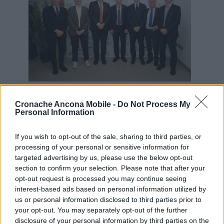
Il sopralluogo all’Interporto
Cronache Ancona Mobile -
Do Not Process My
Riferendosi al porto,
il governatore ha detto
Personal Information
che «sono necessari spazi e banchine per
consentirne la sostenibilità anche nei
If you wish to opt-out of the sale, sharing to third parties, or
confronti della città. La volontà politica di
processing of your personal or sensitive information for
creare questo polo intermodale è molto forte
targeted advertising by us, please use the below opt-out
ma ora, al di là degli annunci, abbiamo la
section to confirm your selection. Please note that after your
necessità di concretizzare i progetti. Dalla
opt-out request is processed you may continue seeing
nostra regione può partire un modello di
interest-based ads based on personal information utilized by
sviluppo nuovo – ha concluso – in grado di
us or personal information disclosed to third parties prior to
sostenere la competitività del sistema Paese,
your opt-out. You may separately opt-out of the further
disclosure of your personal information by third parties on the
un polo che può aiutare tutta l’area a tornare