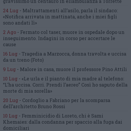
gravissimo un centauro
in eliambulanza a Torrette
24 Lug
-
Maltrattamenti all’asilo, parla il sindaco:
«Notifica arrivata in mattinata,
anche i miei figli
sono andati lì»
2 Ago
-
Fermato col taser,
muore in ospedale dopo un
inseguimento.
Indagini in corso per accertare le
cause
16 Lug
-
Tragedia a Marzocca,
donna travolta e uccisa
da un treno
(Foto)
9 Lug
-
Malore in casa, muore
il professore Pino Attili
10 Lug
-
«Le urla e il pianto di mia madre al telefono:
“L’ha uccisa. Corri. Prendi l’aereo”
Così ho saputo della
morte di mia sorella»
20 Lug
-
Cordoglio a Fabriano per la scomparsa
dell’architetto Bruno Rossi
10 Lug
-
Femminicidio di Loreto, chi è Sami
Khemaies:
dalla condanna per spaccio
alla fuga dai
domiciliari