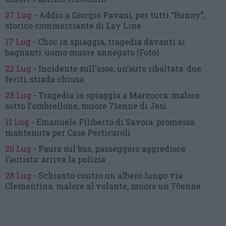
27 Lug
-
Addio a Giorgio Pavani,
per tutti “Bunny”,
storico commerciante di Lay Line
17 Lug
-
Choc in spiaggia,
tragedia davanti ai
bagnanti:
uomo muore annegato
(Foto)
22 Lug
-
Incidente sull’asse, un’auto ribaltata:
due
feriti, strada chiusa
28 Lug
-
Tragedia in spiaggia a Marzocca:
malore
sotto l’ombrellone,
muore 71enne di Jesi
11 Lug
-
Emanuele Filiberto di Savoia:
promessa
mantenuta
per Casa Perticaroli
20 Lug
-
Paura sul bus, passeggero
aggredisce
l’autista: arriva la polizia
28 Lug
-
Schianto contro un albero
lungo via
Clementina:
malore al volante, muore un 70enne