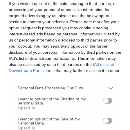
If you wish to opt-out of the sale, sharing to third parties, or
processing of your personal or sensitive information for
targeted advertising by us, please use the below opt-out
section to confirm your selection. Please note that after your
opt-out request is processed you may continue seeing
interest-based ads based on personal information utilized by
us or personal information disclosed to third parties prior to
Lorenzo Fiordelmondo
your opt-out. You may separately opt-out of the further
Morani e Fiordelmondo nella mattinata di ieri
disclosure of your personal information by third parties on the
hanno partecipato ai festeggiamenti dei
IAB’s list of downstream participants. This information may
lavoratori ex Caterpillar davanti allo
also be disclosed by us to third parties on the
IAB’s List of
stabilimento. «La lotta sindacale e le forze,
Downstream Participants
that may further disclose it to other
che a vari livelli istituzionali l’hanno
third parties.
accompagnata, hanno permesso il
Personal Data Processing Opt Outs
mantenimento dei livelli occupazionali e
salariali – hanno detto Fiordelmondo – Sul
I want to opt-out of the Sharing of my
territorio resta una fabbrica storica per Jesi».
personal data.
Opted In
«Se la vertenza fosse rimasta nei confini
regionali non ce l’avremmo fatta: avrebbero
I want to opt-out of the Sale of my
abbassato la serranda senza colpo ferire» ha
Personal Data.
Opted In