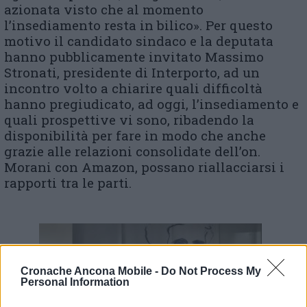
azionata visto che al momento
l’insediamento resta in bilico». Per questo
motivo il candidato sindaco e la deputata
hanno pubblicamente invitato Massimo
Stronati, presidente di Interporto, ad un
incontro volto a chiarire quali difficoltà
hanno pregiudicato, ad oggi, l’insediamento e
quali prospettive vi sono, ribadendo la
disponibilità per fare in modo che anche
grazie alle relazioni consolidate dell’on.
Morani con Amazon, possano riallacciarsi i
rapporti tra le parti.
Cronache Ancona Mobile -
Do Not Process My
Personal Information