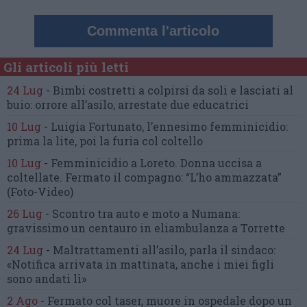
Commenta l'articolo
Gli articoli più letti
24 Lug
-
Bimbi costretti a colpirsi da soli
e lasciati al
buio:
orrore all’asilo, arrestate due educatrici
10 Lug
-
Luigia Fortunato,
l’ennesimo femminicidio:
prima la lite, poi la furia col coltello
10 Lug
-
Femminicidio a Loreto.
Donna uccisa a
coltellate.
Fermato il compagno: “L’ho ammazzata”
(Foto-Video)
26 Lug
-
Scontro tra auto e moto a Numana:
gravissimo un centauro
in eliambulanza a Torrette
24 Lug
-
Maltrattamenti all’asilo, parla il sindaco:
«Notifica arrivata in mattinata,
anche i miei figli
sono andati lì»
2 Ago
-
Fermato col taser,
muore in ospedale dopo un