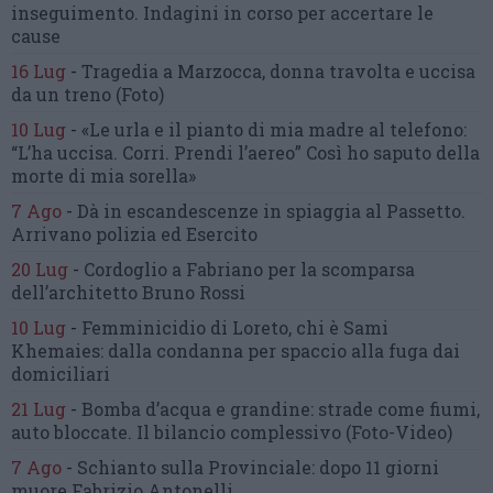
inseguimento.
Indagini in corso per accertare le
cause
16 Lug
-
Tragedia a Marzocca,
donna travolta e uccisa
da un treno
(Foto)
10 Lug
-
«Le urla e il pianto di mia madre al telefono:
“L’ha uccisa. Corri. Prendi l’aereo”
Così ho saputo della
morte di mia sorella»
7 Ago
-
Dà in escandescenze in spiaggia al Passetto.
Arrivano polizia ed Esercito
20 Lug
-
Cordoglio a Fabriano per la scomparsa
dell’architetto Bruno Rossi
10 Lug
-
Femminicidio di Loreto, chi è Sami
Khemaies:
dalla condanna per spaccio
alla fuga dai
domiciliari
21 Lug
-
Bomba d’acqua e grandine:
strade come fiumi,
auto bloccate.
Il bilancio complessivo
(Foto-Video)
7 Ago
-
Schianto sulla Provinciale:
dopo 11 giorni
muore Fabrizio Antonelli