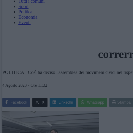
Tutti i comuni
Sport
Politica
Economia
Eventi
correr
POLITICA - Così ha deciso l'assemblea dei movimeni civici nel rispetto 
4 Agosto 2023 - Ore 11:32
Facebook
X
LinkedIn
Whatsapp
Stampa