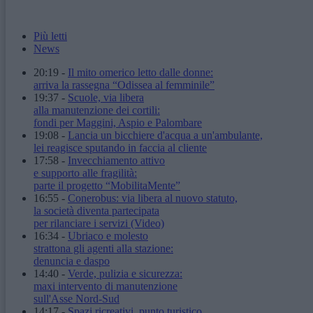
Più letti
News
20:19
-
Il mito omerico letto dalle donne:
arriva la rassegna “Odissea al femminile”
19:37
-
Scuole, via libera
alla manutenzione dei cortili:
fondi per Maggini, Aspio e Palombare
19:08
-
Lancia un bicchiere d'acqua a un'ambulante,
lei reagisce sputando in faccia al cliente
17:58
-
Invecchiamento attivo
e supporto alle fragilità:
parte il progetto “MobilitaMente”
16:55
-
Conerobus: via libera al nuovo statuto,
la società diventa partecipata
per rilanciare i servizi
(Video)
16:34
-
Ubriaco e molesto
strattona gli agenti alla stazione:
denuncia e daspo
14:40
-
Verde, pulizia e sicurezza:
maxi intervento di manutenzione
sull'Asse Nord-Sud
14:17
-
Spazi ricreativi, punto turistico