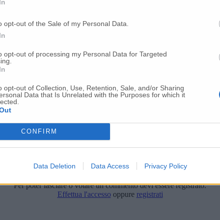
In
o opt-out of the Sale of my Personal Data.
In
to opt-out of processing my Personal Data for Targeted
ing.
In
o opt-out of Collection, Use, Retention, Sale, and/or Sharing
ersonal Data that Is Unrelated with the Purposes for which it
lected.
Out
CONFIRM
Data Deletion
Data Access
Privacy Policy
Per poter lasciare o votare un commento devi essere registrato.
Effettua l'accesso
oppure
registrati