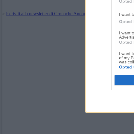
Opted 
»
Iscriviti alla newsletter di Cronache Ancona
I want t
Opted 
I want 
Advertis
Opted 
I want t
of my P
was col
Opted 