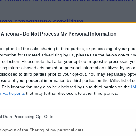
nuovo capogruppo consiliare
 Ancona -
Do Not Process My Personal Information
 sarò per le nuove sfide»
to opt-out of the sale, sharing to third parties, or processing of your per
formation for targeted advertising by us, please use the below opt-out s
r selection. Please note that after your opt-out request is processed y
tte dalla carica di capogruppo: «E’ cambiata
eing interest-based ads based on personal information utilized by us or
disclosed to third parties prior to your opt-out. You may separately opt-
losure of your personal information by third parties on the IAB’s list of
. This information may also be disclosed by us to third parties on the
IA
lle Liste civiche
Participants
that may further disclose it to other third parties.
l Data Processing Opt Outs
o opt-out of the Sharing of my personal data.