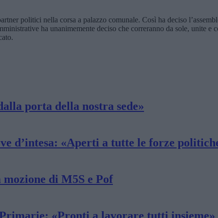
artner politici nella corsa a palazzo comunale. Così ha deciso l’assemb
 amministrative ha unanimemente deciso che correranno da sole, unite e c
cato.
dalla porta della nostra sede»
 d’intesa: «Aperti a tutte le forze politich
la mozione di M5S e Pof
 Primarie: «Pronti a lavorare tutti insieme»