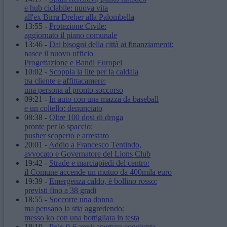
e hub ciclabile: nuova vita
all'ex Birra Dreher alla Palombella
13:55
-
Protezione Civile:
aggiornato il piano comunale
13:46
-
Dai bisogni della città ai finanziamenti:
nasce il nuovo ufficio
Progettazione e Bandi Europei
10:02
-
Scoppia la lite per la caldaia
tra cliente e affittacamere:
una persona al pronto soccorso
09:21
-
In auto con una mazza da baseball
e un coltello: denunciato
08:38
-
Oltre 100 dosi di droga
pronte per lo spaccio:
pusher scoperto e arrestato
20:01
-
Addio a Francesco Tentindo,
avvocato e Governatore del Lions Club
19:42
-
Strade e marciapiedi del centro:
il Comune accende un mutuo da 400mila euro
19:39
-
Emergenza caldo, è bollino rosso:
previsti fino a 38 gradi
18:55
-
Soccorre una donna
ma pensano la stia aggredendo:
messo ko con una bottigliata in testa
18:19
-
Polo 0-6 anni: apertura congiunta