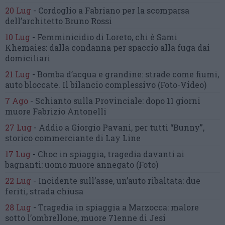
20 Lug
-
Cordoglio a Fabriano per la scomparsa
dell’architetto Bruno Rossi
10 Lug
-
Femminicidio di Loreto, chi è Sami
Khemaies:
dalla condanna per spaccio
alla fuga dai
domiciliari
21 Lug
-
Bomba d’acqua e grandine:
strade come fiumi,
auto bloccate.
Il bilancio complessivo
(Foto-Video)
7 Ago
-
Schianto sulla Provinciale:
dopo 11 giorni
muore Fabrizio Antonelli
27 Lug
-
Addio a Giorgio Pavani,
per tutti “Bunny”,
storico commerciante di Lay Line
17 Lug
-
Choc in spiaggia,
tragedia davanti ai
bagnanti:
uomo muore annegato
(Foto)
22 Lug
-
Incidente sull’asse, un’auto ribaltata:
due
feriti, strada chiusa
28 Lug
-
Tragedia in spiaggia a Marzocca:
malore
sotto l’ombrellone,
muore 71enne di Jesi