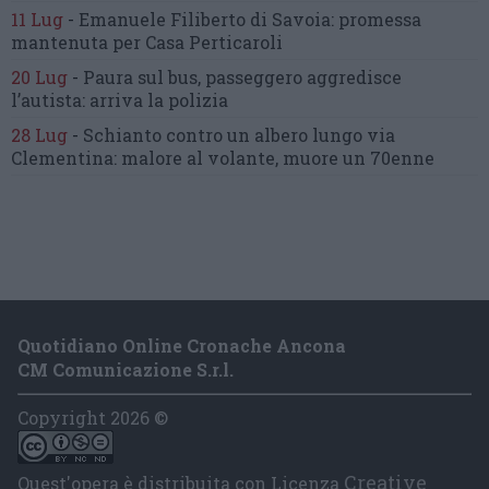
11 Lug
-
Emanuele Filiberto di Savoia:
promessa
mantenuta
per Casa Perticaroli
20 Lug
-
Paura sul bus, passeggero
aggredisce
l’autista: arriva la polizia
28 Lug
-
Schianto contro un albero
lungo via
Clementina:
malore al volante, muore un 70enne
Quotidiano Online Cronache Ancona
CM Comunicazione S.r.l.
Copyright 2026 ©
Creative
Quest'opera è distribuita con Licenza