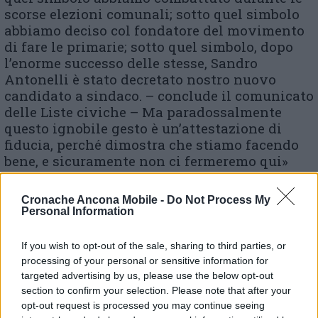
scorse elezioni comunali; sotto quel simbolo
abbiamo deciso col fondatore del movimento
di fare le primarie; sotto quel simbolo, dopo
l’enorme successo delle stesse, Sandro
Antonelli è stato decretato nostro nuovo
candidato a sindaco. – conclude il comunicato
delle Liste civiche – Ma paradossalmente
questo ignobile gesto è un’attestazione di
fiducia, perché dimostra che stiamo facendo
bene, e sicuramente non ci fermeremo qui»
Cronache Ancona Mobile -
Do Not Process My
Personal Information
© RIPRODUZIONE RISERVATA
If you wish to opt-out of the sale, sharing to third parties, or
Vai alla home
processing of your personal or sensitive information for
targeted advertising by us, please use the below opt-out
section to confirm your selection. Please note that after your
opt-out request is processed you may continue seeing