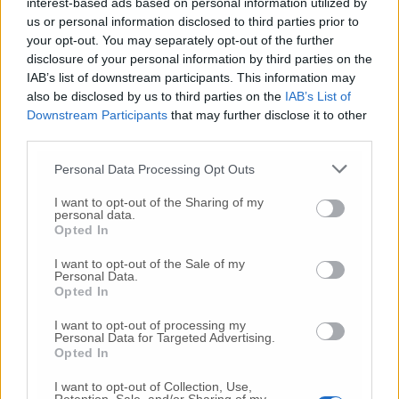
interest-based ads based on personal information utilized by
us or personal information disclosed to third parties prior to
your opt-out. You may separately opt-out of the further
disclosure of your personal information by third parties on the
IAB’s list of downstream participants. This information may
Commenti
also be disclosed by us to third parties on the
IAB’s List of
Downstream Participants
that may further disclose it to other
Nessun commento presente
third parties.
Personal Data Processing Opt Outs
Commenta
I want to opt-out of the Sharing of my
personal data.
Opted In
Commenta l'articolo
I want to opt-out of the Sale of my
Personal Data.
Gli articoli più letti
Opted In
24 Lug
-
Bimbi costretti a colpirsi da soli
e lasciati al
I want to opt-out of processing my
buio:
orrore all’asilo, arrestate due educatrici
Personal Data for Targeted Advertising.
Opted In
10 Lug
-
Luigia Fortunato,
l’ennesimo femminicidio:
prima la lite, poi la furia col coltello
I want to opt-out of Collection, Use,