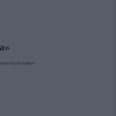
na»
erno di porti lontani»