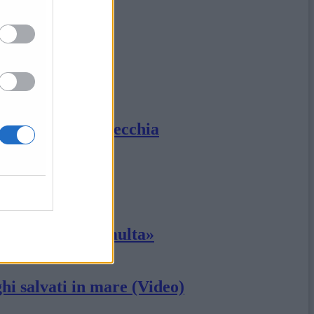
 porto di Civitavecchia
10mila euro di multa»
ghi salvati in mare (Video)