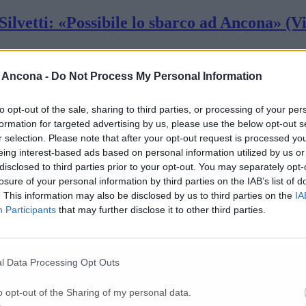
Silvetti: «Possibile lo sbarco ad Ancona» (V
razioni: controlli sanitari al PalaBrasili
 Ancona -
Do Not Process My Personal Information
to opt-out of the sale, sharing to third parties, or processing of your per
ity con 199 migranti (Foto/Video)
formation for targeted advertising by us, please use the below opt-out s
r selection. Please note that after your opt-out request is processed y
eing interest-based ads based on personal information utilized by us or
disclosed to third parties prior to your opt-out. You may separately opt-
ave Humanity 1 e controlli sanitari al Palab
losure of your personal information by third parties on the IAB’s list of
. This information may also be disclosed by us to third parties on the
IA
Participants
that may further disclose it to other third parties.
n 200 migranti a bordo, 50 sono minori no
l Data Processing Opt Outs
barcati al porto i 38 naufraghi (Video)
o opt-out of the Sharing of my personal data.