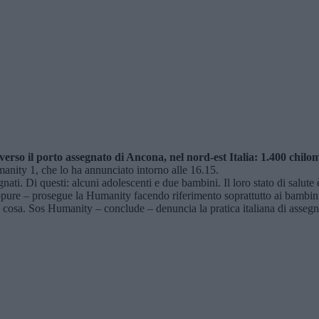
erso il porto assegnato di Ancona, nel nord-est Italia: 1.400 chilome
anity 1, che lo ha annunciato intorno alle 16.15.
i. Di questi: alcuni adolescenti e due bambini. Il loro stato di salute è
re – prosegue la Humanity facendo riferimento soprattutto ai bambini – 
cosa. Sos Humanity – conclude – denuncia la pratica italiana di assegna