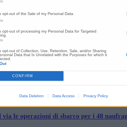
In
 domani pomeriggio l’attracco in porto
o opt-out of the Sale of my Personal Data.
In
rents assegnato il porto di Ancona
to opt-out of processing my Personal Data for Targeted
ing.
In
o opt-out of Collection, Use, Retention, Sale, and/or Sharing
ave coi migranti salvati in mare fa rotta al
ersonal Data that Is Unrelated with the Purposes for which it
lected.
Out
 eventuali azioni legali da intraprendere»
CONFIRM
a «Venti giorni di fermo amministrativo e 
Data Deletion
Data Access
Privacy Policy
 via le operazioni di sbarco per i 48 naufra