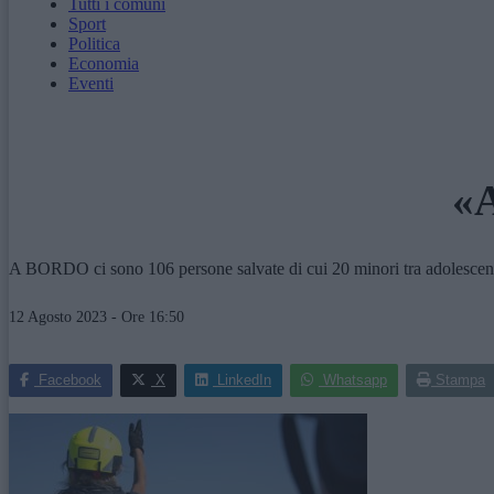
Tutti i comuni
Sport
Politica
Economia
Eventi
«A
A BORDO ci sono 106 persone salvate di cui 20 minori tra adolescenti
12 Agosto 2023 - Ore 16:50
Facebook
X
LinkedIn
Whatsapp
Stampa