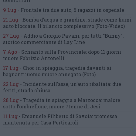
domiciliari
9 Lug
-
Frontale tra due auto,
6 ragazzi in ospedale
21 Lug
-
Bomba d’acqua e grandine:
strade come fiumi,
auto bloccate.
Il bilancio complessivo
(Foto-Video)
27 Lug
-
Addio a Giorgio Pavani,
per tutti “Bunny”,
storico commerciante di Lay Line
7 Ago
-
Schianto sulla Provinciale:
dopo 11 giorni
muore Fabrizio Antonelli
17 Lug
-
Choc in spiaggia,
tragedia davanti ai
bagnanti:
uomo muore annegato
(Foto)
22 Lug
-
Incidente sull’asse, un’auto ribaltata:
due
feriti, strada chiusa
28 Lug
-
Tragedia in spiaggia a Marzocca:
malore
sotto l’ombrellone,
muore 71enne di Jesi
11 Lug
-
Emanuele Filiberto di Savoia:
promessa
mantenuta
per Casa Perticaroli