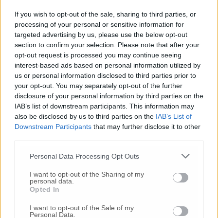
Per il 23enne è scattato l’arresto ed è stato
disposto ai domiciliari. Risultata invece
If you wish to opt-out of the sale, sharing to third parties, or
processing of your personal or sensitive information for
estranea ai fatti la persona che si trovava alla
targeted advertising by us, please use the below opt-out
guida della vettura.
section to confirm your selection. Please note that after your
opt-out request is processed you may continue seeing
interest-based ads based on personal information utilized by
us or personal information disclosed to third parties prior to
© RIPRODUZIONE RISERVATA
your opt-out. You may separately opt-out of the further
disclosure of your personal information by third parties on the
Vai alla home
IAB’s list of downstream participants. This information may
also be disclosed by us to third parties on the
IAB’s List of
Downstream Participants
that may further disclose it to other
third parties.
Personal Data Processing Opt Outs
I want to opt-out of the Sharing of my
personal data.
Opted In
Commenti
I want to opt-out of the Sale of my
Nessun commento presente
Personal Data.