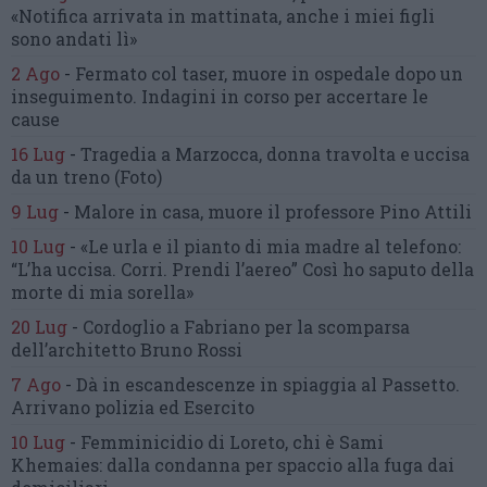
«Notifica arrivata in mattinata,
anche i miei figli
sono andati lì»
2 Ago
-
Fermato col taser,
muore in ospedale dopo un
inseguimento.
Indagini in corso per accertare le
cause
16 Lug
-
Tragedia a Marzocca,
donna travolta e uccisa
da un treno
(Foto)
9 Lug
-
Malore in casa, muore
il professore Pino Attili
10 Lug
-
«Le urla e il pianto di mia madre al telefono:
“L’ha uccisa. Corri. Prendi l’aereo”
Così ho saputo della
morte di mia sorella»
20 Lug
-
Cordoglio a Fabriano per la scomparsa
dell’architetto Bruno Rossi
7 Ago
-
Dà in escandescenze in spiaggia al Passetto.
Arrivano polizia ed Esercito
10 Lug
-
Femminicidio di Loreto, chi è Sami
Khemaies:
dalla condanna per spaccio
alla fuga dai