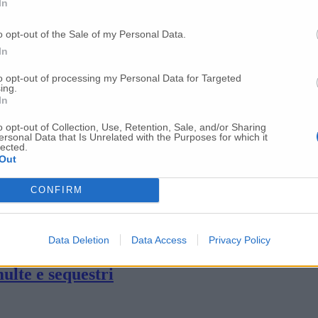
In
sl Marche a fianco dei lavoratori»
o opt-out of the Sale of my Personal Data.
In
 lo sciopero generale
to opt-out of processing my Personal Data for Targeted
ing.
In
ereremo le difficoltà, venerdì partecipate a
o opt-out of Collection, Use, Retention, Sale, and/or Sharing
ersonal Data that Is Unrelated with the Purposes for which it
lected.
Out
ilimento Giano cassa integrazione per un an
CONFIRM
er le Marche scelta la piazza di Fabriano
Data Deletion
Data Access
Privacy Policy
multe e sequestri