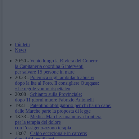
Più letti
News
20:50
-
Vento lungo la Riviera del Conero:
la Capitaneria coordina 6 interventi
per salvare 15 persone in mare
20:23
-
Polemica sugli ambulanti abusivi
dopo la lite al Foro. Il consigliere Quqqass:
«Le regole vanno rispettate»
20:08
-
Schianto sulla Provinciale:
dopo 11 giorni muore Fabrizio Antonelli
19:41
-
Patentino obbligatorio per chi ha un cane:
dalle Marche parte la proposta di legge
18:33
-
Medica Marche: una nuova frontiera
per la terapia del dolore
con l’ossigeno-ozono terapia
18:07
-
Caldo eccezionale in carcere:
donati 64 ventilatori