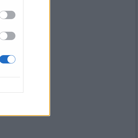
llo sciopero»
no»