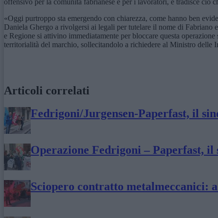
offensivo per la comunità fabrianese e per i lavoratori, e tradisce ciò c
«Oggi purtroppo sta emergendo con chiarezza, come hanno ben evidenzi
Daniela Ghergo a rivolgersi ai legali per tutelare il nome di Fabriano
e Regione si attivino immediatamente per bloccare questa operazione sc
territorialità del marchio, sollecitandolo a richiedere al Ministro dell
Articoli correlati
Fedrigoni/Jurgensen-Paperfast, il sind
Operazione Fedrigoni – Paperfast, il
Sciopero contratto metalmeccanici: ad