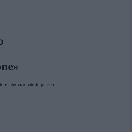
o
one»
tore internazionale Jürgensen