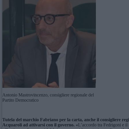
Antonio Mastrovincenzo, consigliere regionale del
Partito Democratico
Tutela
del
marchio
F
abriano
per la carta, anche il consigliere 
A
cquaroli ad
attiv
arsi
con il governo.
«
L’accordo tra Fedrigoni e il