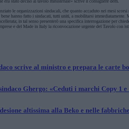
he era stato deciso al tavolo ministeriale» scrive il consigliere dem.
ato le organizzazioni sindacali, che quanto accaduto nei mesi scorsi 
 e bene hanno fatto i sindacati, tutti uniti, a mobilitarsi immediatame
ellerata; in tal senso presenterò una specifica interrogazione per chiede
e Imprese e del Made in Italy la riconvocazione urgente del Tavolo con isti
aco scrive al ministro e prepara le carte bo
 sindaco Ghergo: «Ceduti i marchi Copy 1 e 
esione altissima alla Beko e nelle fabbrich