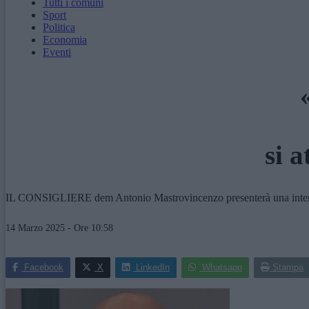
Tutti i comuni
Sport
Politica
Economia
Eventi
si a
IL CONSIGLIERE dem Antonio Mastrovincenzo presenterà una interrogaz
14 Marzo 2025 - Ore 10:58
Facebook
X
LinkedIn
Whatsapp
Stampa