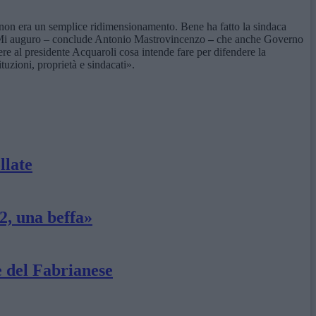
non era un semplice ridimensionamento. Bene ha fatto la sindaca
nte. Mi auguro – conclude Antonio Mastrovincenzo
–
che anche Governo
re al presidente Acquaroli cosa intende fare per difendere la
tuzioni, proprietà e sindacati».
llate
2, una beffa»
e del Fabrianese