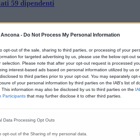
ati 59 dipendenti
ta per fotocopie: «Chiusa una storia iniziat
 Ancona -
Do Not Process My Personal Information
finitivo a tutela dei lavoratori
to opt-out of the sale, sharing to third parties, or processing of your per
formation for targeted advertising by us, please use the below opt-out s
r selection. Please note that after your opt-out request is processed y
eing interest-based ads based on personal information utilized by us or
gliere idee e immaginare un nuovo modello 
disclosed to third parties prior to your opt-out. You may separately opt-
losure of your personal information by third parties on the IAB’s list of
. This information may also be disclosed by us to third parties on the
IA
nti. Accordo trovato al ministero, Urso: «Ri
Participants
that may further disclose it to other third parties.
 al Mimit: «Al Governo chiediamo reindustr
l Data Processing Opt Outs
o opt-out of the Sharing of my personal data.