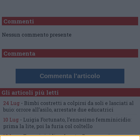
Commenti
Nessun commento presente
Commenta
Commenta l'articolo
Gli articoli più letti
24 Lug
-
Bimbi costretti a colpirsi da soli
e lasciati al
buio:
orrore all’asilo, arrestate due educatrici
10 Lug
-
Luigia Fortunato,
l’ennesimo femminicidio:
prima la lite, poi la furia col coltello
10 Lug
-
Femminicidio a Loreto.
Donna uccisa a