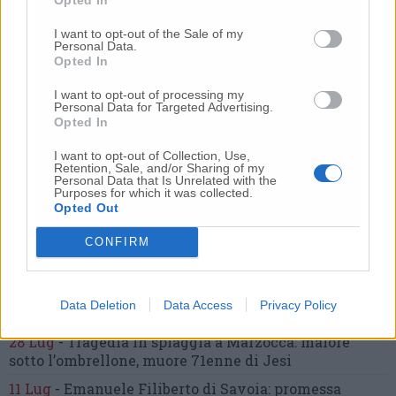
dell’architetto Bruno Rossi
I want to opt-out of the Sale of my
10 Lug
-
Femminicidio di Loreto, chi è Sami
Personal Data.
Khemaies:
dalla condanna per spaccio
alla fuga dai
Opted In
domiciliari
I want to opt-out of processing my
21 Lug
-
Bomba d’acqua e grandine:
strade come fiumi,
Personal Data for Targeted Advertising.
Opted In
auto bloccate.
Il bilancio complessivo
(Foto-Video)
7 Ago
-
Schianto sulla Provinciale:
dopo 11 giorni
I want to opt-out of Collection, Use,
Retention, Sale, and/or Sharing of my
muore Fabrizio Antonelli
Personal Data that Is Unrelated with the
Purposes for which it was collected.
27 Lug
-
Addio a Giorgio Pavani,
per tutti “Bunny”,
Opted Out
storico commerciante di Lay Line
CONFIRM
17 Lug
-
Choc in spiaggia,
tragedia davanti ai
bagnanti:
uomo muore annegato
(Foto)
22 Lug
-
Incidente sull’asse, un’auto ribaltata:
due
Data Deletion
Data Access
Privacy Policy
feriti, strada chiusa
28 Lug
-
Tragedia in spiaggia a Marzocca:
malore
sotto l’ombrellone,
muore 71enne di Jesi
11 Lug
-
Emanuele Filiberto di Savoia:
promessa