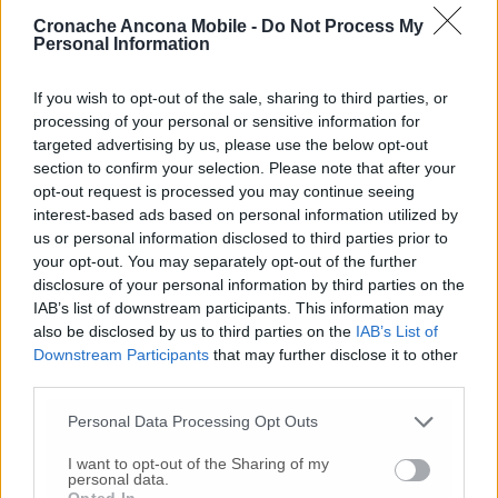
coltellate.
Fermato il compagno: “L’ho ammazzata”
Cronache Ancona Mobile -
Do Not Process My
(Foto-Video)
Personal Information
26 Lug
-
Scontro tra auto e moto a Numana:
gravissimo un centauro
in eliambulanza a Torrette
If you wish to opt-out of the sale, sharing to third parties, or
processing of your personal or sensitive information for
24 Lug
-
Maltrattamenti all’asilo, parla il sindaco:
targeted advertising by us, please use the below opt-out
«Notifica arrivata in mattinata,
anche i miei figli
section to confirm your selection. Please note that after your
sono andati lì»
opt-out request is processed you may continue seeing
2 Ago
-
Fermato col taser,
muore in ospedale dopo un
interest-based ads based on personal information utilized by
inseguimento.
Indagini in corso per accertare le
us or personal information disclosed to third parties prior to
cause
your opt-out. You may separately opt-out of the further
disclosure of your personal information by third parties on the
16 Lug
-
Tragedia a Marzocca,
donna travolta e uccisa
IAB’s list of downstream participants. This information may
da un treno
(Foto)
also be disclosed by us to third parties on the
IAB’s List of
10 Lug
-
«Le urla e il pianto di mia madre al telefono:
Downstream Participants
that may further disclose it to other
“L’ha uccisa. Corri. Prendi l’aereo”
Così ho saputo della
third parties.
morte di mia sorella»
Personal Data Processing Opt Outs
7 Ago
-
Dà in escandescenze in spiaggia al Passetto.
Arrivano polizia ed Esercito
I want to opt-out of the Sharing of my
personal data.
20 Lug
-
Cordoglio a Fabriano per la scomparsa
Opted In