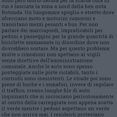
Sono però molto delusa per la scarsa cura in
cui è lasciata la zona a nord della ben nota
Rotonda. Un lungomare spoglio e stretto dove
sfrecciano moto e motorini rumorosi e
transitano mezzi pesanti e bus. Per non
parlare dei marciapiedi, impraticabili per
pedoni e passeggini per la grande quantità di
biciclette ammassate in disordine dove non
dovrebbero sostare. Ma per questo problema
multe o rimozioni non spettano ai vigili
senza direttive dell’amministrazione
comunale. Anche le auto sono spesso
posteggiate sulle piste ciclabili, tanto i
controlli sono inesistenti. Le strade poi sono
piene di buche e i semafori, invece di regolare
il traffico, creano lunghe file di auto
inquinanti che si incrociano pericolosamente
al centro della carreggiata non appena scatta
il verde mentre i pedoni aspettano un verde
che non arriva mai. I residenti protestano