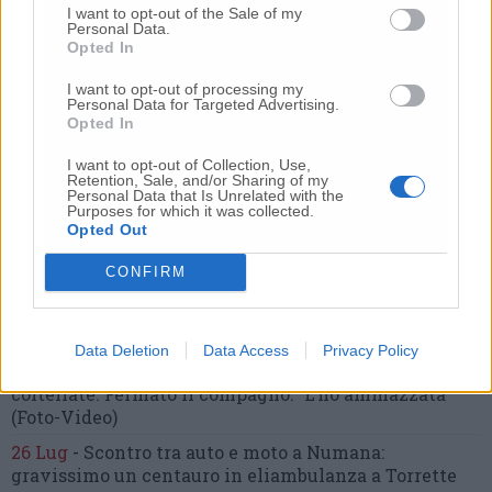
Nessun commento presente
I want to opt-out of the Sale of my
Personal Data.
Opted In
Commenta
I want to opt-out of processing my
Personal Data for Targeted Advertising.
Opted In
Commenta l'articolo
I want to opt-out of Collection, Use,
Retention, Sale, and/or Sharing of my
Personal Data that Is Unrelated with the
Purposes for which it was collected.
Gli articoli più letti
Opted Out
24 Lug
-
Bimbi costretti a colpirsi da soli
e lasciati al
CONFIRM
buio:
orrore all’asilo, arrestate due educatrici
10 Lug
-
Luigia Fortunato,
l’ennesimo femminicidio:
prima la lite, poi la furia col coltello
Data Deletion
Data Access
Privacy Policy
10 Lug
-
Femminicidio a Loreto.
Donna uccisa a
coltellate.
Fermato il compagno: “L’ho ammazzata”
(Foto-Video)
26 Lug
-
Scontro tra auto e moto a Numana:
gravissimo un centauro
in eliambulanza a Torrette