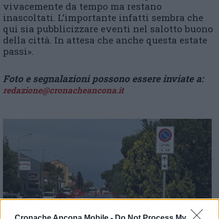
vivacemente da tempo ma restano
inascoltati. L’importante infatti sembra che
qui sia pubblicizzare eventi nel salotto buono
della città. In attesa che anche questa estate
passi».
Foto e segnalazioni possono essere inviate a:
redazione@cronacheancona.it
Cronache Ancona Mobile -
Do Not Process My