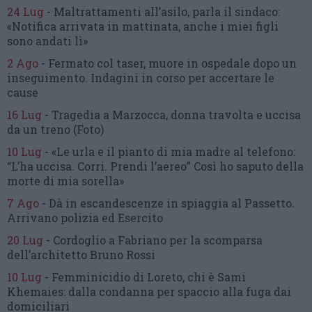
24 Lug
-
Maltrattamenti all’asilo, parla il sindaco:
«Notifica arrivata in mattinata,
anche i miei figli
sono andati lì»
2 Ago
-
Fermato col taser,
muore in ospedale dopo un
inseguimento.
Indagini in corso per accertare le
cause
16 Lug
-
Tragedia a Marzocca,
donna travolta e uccisa
da un treno
(Foto)
10 Lug
-
«Le urla e il pianto di mia madre al telefono:
“L’ha uccisa. Corri. Prendi l’aereo”
Così ho saputo della
morte di mia sorella»
7 Ago
-
Dà in escandescenze in spiaggia al Passetto.
Arrivano polizia ed Esercito
20 Lug
-
Cordoglio a Fabriano per la scomparsa
dell’architetto Bruno Rossi
10 Lug
-
Femminicidio di Loreto, chi è Sami
Khemaies:
dalla condanna per spaccio
alla fuga dai
domiciliari