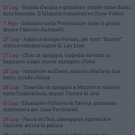
21 Lug
-
Bomba d’acqua e grandine:
strade come fiumi,
auto bloccate.
Il bilancio complessivo
(Foto-Video)
7 Ago
-
Schianto sulla Provinciale:
dopo 11 giorni
muore Fabrizio Antonelli
27 Lug
-
Addio a Giorgio Pavani,
per tutti “Bunny”,
storico commerciante di Lay Line
17 Lug
-
Choc in spiaggia,
tragedia davanti ai
bagnanti:
uomo muore annegato
(Foto)
22 Lug
-
Incidente sull’asse, un’auto ribaltata:
due
feriti, strada chiusa
28 Lug
-
Tragedia in spiaggia a Marzocca:
malore
sotto l’ombrellone,
muore 71enne di Jesi
11 Lug
-
Emanuele Filiberto di Savoia:
promessa
mantenuta
per Casa Perticaroli
20 Lug
-
Paura sul bus, passeggero
aggredisce
l’autista: arriva la polizia
28 Lug
-
Schianto contro un albero
lungo via