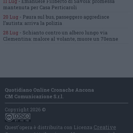
11 Lug
-
Emanuele Filiberto di Savoia:
promessa
mantenuta
per Casa Perticaroli
20 Lug
-
Paura sul bus, passeggero
aggredisce
l’autista: arriva la polizia
28 Lug
-
Schianto contro un albero
lungo via
Clementina:
malore al volante, muore un 70enne
Quotidiano Online Cronache Ancona
CM Comunicazione S.r.l.
Copyright 2026 ©
Creative
Quest'opera è distribuita con Licenza