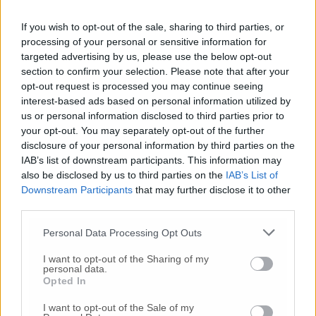
inseguimento.
Indagini in corso per accertare le
cause
If you wish to opt-out of the sale, sharing to third parties, or
16 Lug
-
Tragedia a Marzocca,
donna travolta e uccisa
processing of your personal or sensitive information for
da un treno
(Foto)
targeted advertising by us, please use the below opt-out
section to confirm your selection. Please note that after your
7 Ago
-
Dà in escandescenze in spiaggia al Passetto.
opt-out request is processed you may continue seeing
Arrivano polizia ed Esercito
interest-based ads based on personal information utilized by
20 Lug
-
Cordoglio a Fabriano per la scomparsa
us or personal information disclosed to third parties prior to
dell’architetto Bruno Rossi
your opt-out. You may separately opt-out of the further
disclosure of your personal information by third parties on the
21 Lug
-
Bomba d’acqua e grandine:
strade come fiumi,
IAB’s list of downstream participants. This information may
auto bloccate.
Il bilancio complessivo
(Foto-Video)
also be disclosed by us to third parties on the
IAB’s List of
7 Ago
-
Schianto sulla Provinciale:
dopo 11 giorni
Downstream Participants
that may further disclose it to other
muore Fabrizio Antonelli
third parties.
27 Lug
-
Addio a Giorgio Pavani,
per tutti “Bunny”,
Personal Data Processing Opt Outs
storico commerciante di Lay Line
I want to opt-out of the Sharing of my
17 Lug
-
Choc in spiaggia,
tragedia davanti ai
personal data.
bagnanti:
uomo muore annegato
(Foto)
Opted In
22 Lug
-
Incidente sull’asse, un’auto ribaltata:
due
I want to opt-out of the Sale of my