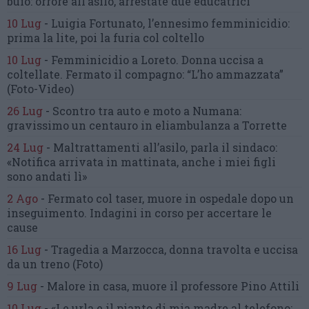
buio:
orrore all’asilo, arrestate due educatrici
10 Lug
-
Luigia Fortunato,
l’ennesimo femminicidio:
prima la lite, poi la furia col coltello
10 Lug
-
Femminicidio a Loreto.
Donna uccisa a
coltellate.
Fermato il compagno: “L’ho ammazzata”
(Foto-Video)
26 Lug
-
Scontro tra auto e moto a Numana:
gravissimo un centauro
in eliambulanza a Torrette
24 Lug
-
Maltrattamenti all’asilo, parla il sindaco:
«Notifica arrivata in mattinata,
anche i miei figli
sono andati lì»
2 Ago
-
Fermato col taser,
muore in ospedale dopo un
inseguimento.
Indagini in corso per accertare le
cause
16 Lug
-
Tragedia a Marzocca,
donna travolta e uccisa
da un treno
(Foto)
9 Lug
-
Malore in casa, muore
il professore Pino Attili
10 Lug
-
«Le urla e il pianto di mia madre al telefono: