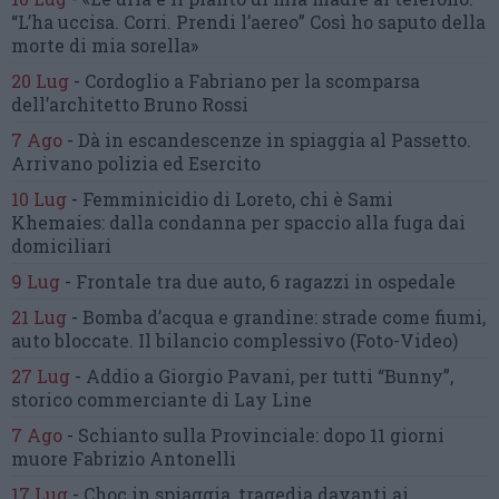
“L’ha uccisa. Corri. Prendi l’aereo”
Così ho saputo della
morte di mia sorella»
20 Lug
-
Cordoglio a Fabriano per la scomparsa
dell’architetto Bruno Rossi
7 Ago
-
Dà in escandescenze in spiaggia al Passetto.
Arrivano polizia ed Esercito
10 Lug
-
Femminicidio di Loreto, chi è Sami
Khemaies:
dalla condanna per spaccio
alla fuga dai
domiciliari
9 Lug
-
Frontale tra due auto,
6 ragazzi in ospedale
21 Lug
-
Bomba d’acqua e grandine:
strade come fiumi,
auto bloccate.
Il bilancio complessivo
(Foto-Video)
27 Lug
-
Addio a Giorgio Pavani,
per tutti “Bunny”,
storico commerciante di Lay Line
7 Ago
-
Schianto sulla Provinciale:
dopo 11 giorni
muore Fabrizio Antonelli
17 Lug
-
Choc in spiaggia,
tragedia davanti ai