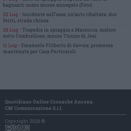
bagnanti:
uomo muore annegato
(Foto)
22 Lug
-
Incidente sull’asse, un’auto ribaltata:
due
feriti, strada chiusa
28 Lug
-
Tragedia in spiaggia a Marzocca:
malore
sotto l’ombrellone,
muore 71enne di Jesi
11 Lug
-
Emanuele Filiberto di Savoia:
promessa
mantenuta
per Casa Perticaroli
Quotidiano Online Cronache Ancona
CM Comunicazione S.r.l.
Copyright 2026 ©