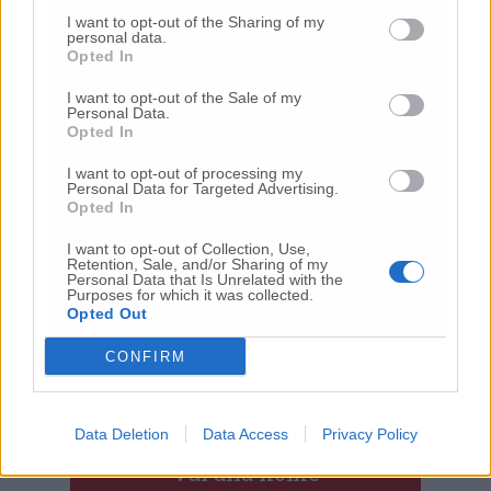
è una prova tangibile della bontà della
collaborazione tra istituzioni che, come
I want to opt-out of the Sharing of my
personal data.
avvenuto in passato con altri enti in altre
Opted In
occasioni, porta risultati consentendo una
ottimizzazione dei percorsi e una migliore
I want to opt-out of the Sale of my
Personal Data.
gestione assistenziale per dare risposte
Opted In
sempre più appropriate ai bisogni di salute
della popolazione». «Grande è l’attenzione per
I want to opt-out of processing my
Personal Data for Targeted Advertising.
questo progetto da parte della Ast Ancona,
Opted In
veramente lodevole la sinergia che si riesce
ad avere con l’amministrazione carceraria e
I want to opt-out of Collection, Use,
Retention, Sale, and/or Sharing of my
quindi credo che sia un bel passo avanti e di
Personal Data that Is Unrelated with the
Purposes for which it was collected.
civiltà» aggiunge l’assessore alla Sanità della
Opted Out
Regione Marche
Paolo Calcinaro.
CONFIRM
© RIPRODUZIONE RISERVATA
Data Deletion
Data Access
Privacy Policy
Vai alla home