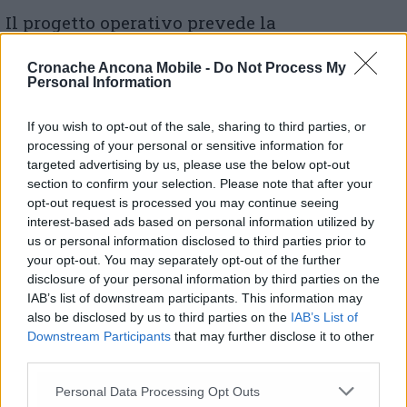
Il progetto operativo prevede la
partecipazione dei medici penitenziari e gli
specialisti, gli infermieri, i vari servizi. La
Cronache Ancona Mobile -
Do Not Process My
modalità di teleconsulto può avvenire in
Personal Information
modo asincrono (scambio strutturato di
informazioni e referti tramite piattaforma) o
If you wish to opt-out of the sale, sharing to third parties, or
sincrono (collegamento audio-video). La
processing of your personal or sensitive information for
targeted advertising by us, please use the below opt-out
telemedicina integra le procedure con tutte le
section to confirm your selection. Please note that after your
prestazioni che vengono registrate nella
opt-out request is processed you may continue seeing
cartella clinica / dossier sanitario, con i
interest-based ads based on personal information utilized by
referti che hanno valore medico–legale
us or personal information disclosed to third parties prior to
analogo ai referti prodotti in presenza,
your opt-out. You may separately opt-out of the further
recando firma digitale, con indicatori di
disclosure of your personal information by third parties on the
processo, di appropriatezza e con modalità di
IAB’s list of downstream participants. This information may
verifica tutte certificate.
also be disclosed by us to third parties on the
IAB’s List of
Downstream Participants
that may further disclose it to other
third parties.
«La realizzazione di questo progetto –
sottolinea la
Direzione
s
trategica
a
ziendale
–
Personal Data Processing Opt Outs